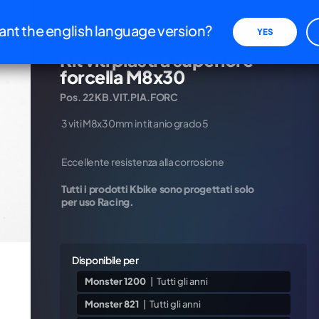
iva sulla raccolta
Le tue preferenze relative alla priva
nt the english language version?
YES
Titanio
Kit viti piastra superiore
forcella M8x30
Pos. 22 KB.VIT.PIA.FORC
REFEREN
3 viti M8x30mm in titanio grado 5
xxxxxx
PREZZO I
Eccellente resistenza alla corrosione
€
36,6
Tutti i prodotti Kbike sono progettati solo
per uso Racing.
Disponibile per
Monster 1200
|
Tutti gli anni
Monster 821
|
Tutti gli anni