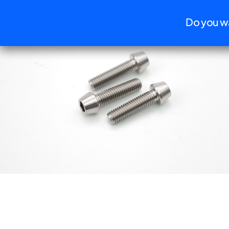
Informat
Do you wa
t viti piastra superiore forcella M8x30