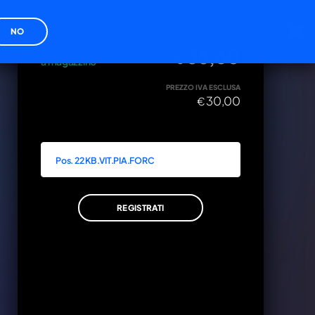
cy
NO
DISPONIBILITÀ
PREZZO IVA INCLUSA
36,60
Prodotto
€
a magazzino
PREZZO IVA ESCLUSA
30,00
€
ZA
xxxx
VA INCLUSA
Pos. 22 KB.VIT.PIA.FORC
0
AGGIUNGI AL CARRELLO
REGISTRATI
ANNULLA