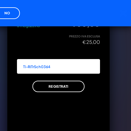
cy
NO
DISPONIBILITÀ
PREZZO IVA INCLUSA
30,50
Prodotto
€
a magazzino
PREZZO IVA ESCLUSA
25,00
€
ZA
xxxx
VA INCLUSA
Ti-RiTrSch 0364
50
AGGIUNGI AL CARRELLO
REGISTRATI
ANNULLA