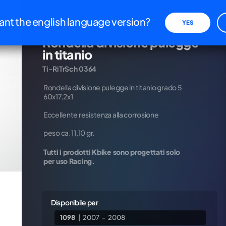
iva sulla raccolta
Le tue preferenze relative alla priva
nt the english language version?
YES
Titanio
Rondella divisione pulegge
in titanio
Ti-RiTrSch 0364
REFEREN
Rondella divisione pulegge in titanio grado 5
xxxxxx
60x17,2x1
PREZZO I
Eccellente resistenza alla corrosione
€
30,
peso ca. 11,10 gr.
Tutti i prodotti Kbike sono progettati solo
per uso Racing.
Disponibile per
1098
|
2007
-
2008