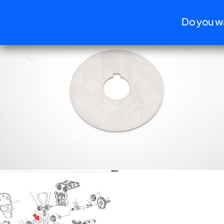
Informat
Do you wa
ndella divisione pulegge in titanio