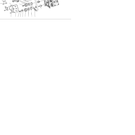
ndella divisione pulegge in titanio