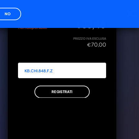
cy
NO
DISPONIBILITÀ
PREZZO IVA INCLUSA
85,40
Prodotto
€
non disponibile
PREZZO IVA ESCLUSA
70,00
€
ZA
xxxx
VA INCLUSA
KB.CHI.848.F.Z
0
AGGIUNGI AL CARRELLO
REGISTRATI
ANNULLA