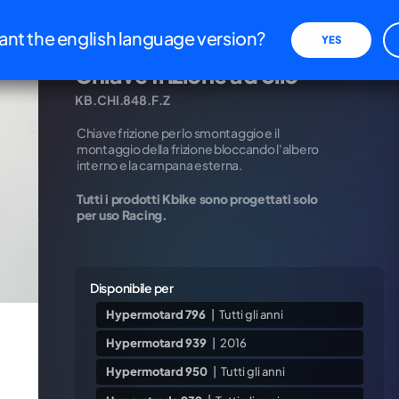
iva sulla raccolta
Le tue preferenze relative alla priva
nt the english language version?
YES
Chiavi speciali
Chiave frizione ad olio
KB.CHI.848.F.Z
Chiave frizione per lo smontaggio e il
REFEREN
montaggio della frizione bloccando l'albero
xxxxxx
interno e la campana esterna.
PREZZO I
Tutti i prodotti Kbike sono progettati solo
€
85,4
per uso Racing.
Disponibile per
Hypermotard 796
|
Tutti gli anni
Hypermotard 939
|
2016
Hypermotard 950
|
Tutti gli anni