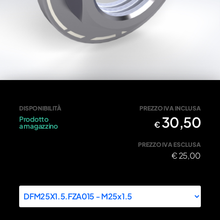
Dado M25x1.5 per frizione regolabile
DISPONIBILITÀ
PREZZO IVA INCLUSA
30,50
Prodotto
€
a magazzino
PREZZO IVA ESCLUSA
€
25,00