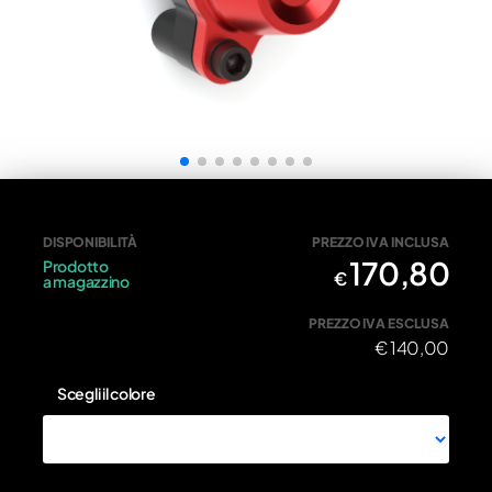
ATT005R - ROSSO • Attuatore frizione maggiorato - ATT00
DISPONIBILITÀ
PREZZO IVA INCLUSA
170,80
Prodotto
€
a magazzino
PREZZO IVA ESCLUSA
€
140,00
Scegli il colore