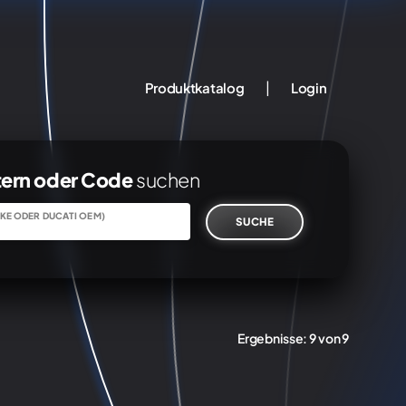
|
Produktkatalog
Login
tern oder Code
suchen
KE ODER DUCATI OEM)
SUCHE
Ergebnisse:
9 von 9