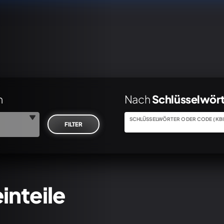
n
Nach
Schlüsselwör
SCHLÜSSELWÖRTER ODER CODE (KBI
FILTER
inteile