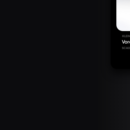
KLEIN
Vor
SCA0