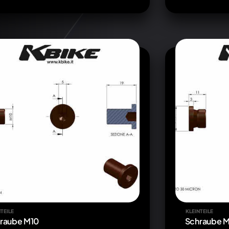
TEILE
KLEINTEILE
raube M10
Schraube M