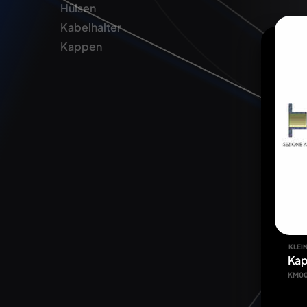
Hülsen
Kabelhalter
Kappen
KLEIN
Kap
KM0