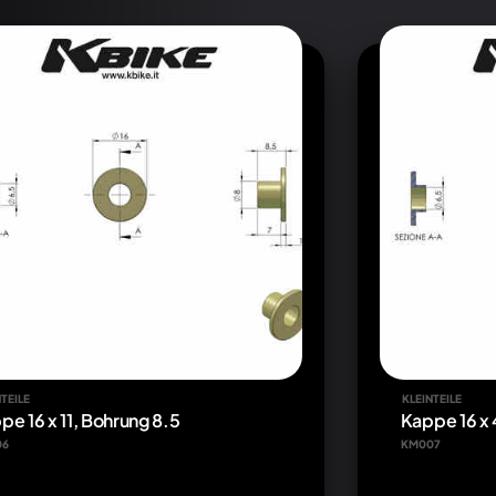
TEILE
KLEINTEILE
pe 16 x 11, Bohrung 8.5
Kappe 16 x 
06
KM007