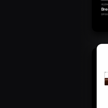
KLEIN
Bre
DF00