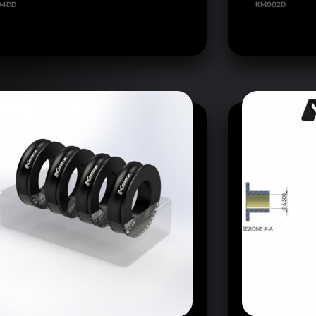
04DD
KM002D