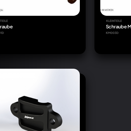
TEILE
KLEINTEILE
raube
Schraube M
1D
KM003D