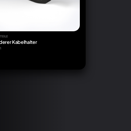
TEILE
derer Kabelhalter
1