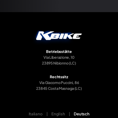
Betriebsstätte
Via Liberazione, 10
23895 Nibionno (LC)
Rechtssitz
Via Giacomo Puccini, 86
23845 Costa Masnaga (LC)
Italiano
|
English
|
Deutsch