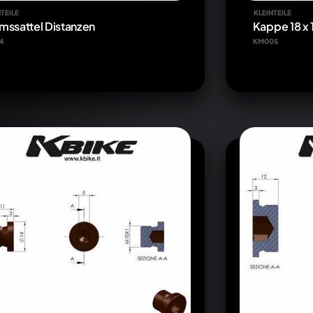
TEILE
KLEINTEILE
mssattel Distanzen
Kappe 18 x 
4
KM005