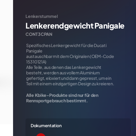
iva sulla raccolta
Le tue preferenze relative alla priva
Lenkerstummel
Lenkerendgewicht Panigale
CONT3CPAN
Spezifisches Lenkergewicht für die Ducati
REFEREN
Panigale
xxxxxx
austauschbar mit dem Originalen (OEM-Code
15310121A)
INKL. M
Alle Teile, aus denen das Lenkergewicht
€
30,
besteht, werden aus vollem Aluminium
gefertigt, eloxiert und dann gepresst, um ein
Teil mit einem einzigartigen Design zu kreieren.
Alle Kbike-Produkte sind nur für den
Rennsportgebrauch bestimmt.
Dokumentation
icht Panigale