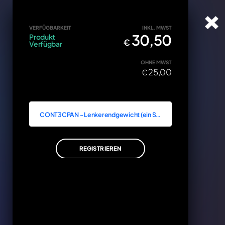
cy
VERFÜGBARKEIT
INKL. MWST
30,50
Produkt
€
Verfügbar
OHNE MWST
25,00
€
Z
xxxx
WST
CONT3CPAN - Lenkerendgewicht (ein Stück)
50
IN DEN WARENKORB
REGISTRIEREN
STORNIEREN