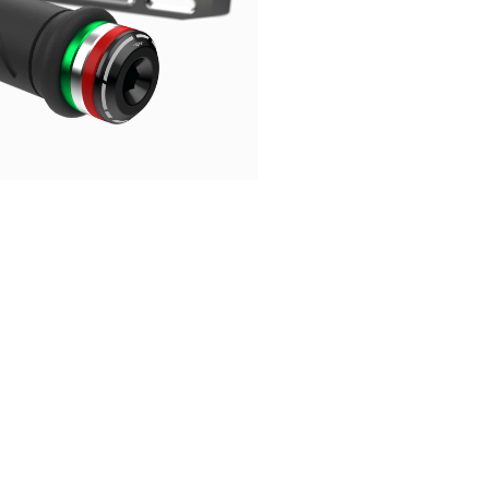
nkerendgewicht Panigale