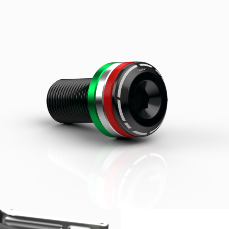
Informat
NT3CPAN - Lenkerendgewicht (ein Stück) • Lenkerendgew