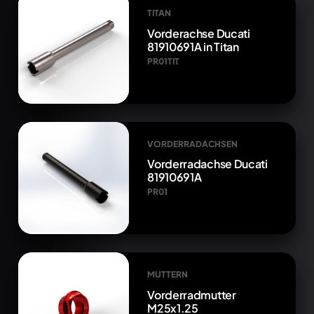
TITAN
Vorderachse Ducati
81910691A in Titan
PR01TIT
VORDERRADACHSEN
Vorderradachse Ducati
81910691A
PR01
MUTTERN
Vorderradmutter
M25x1.25