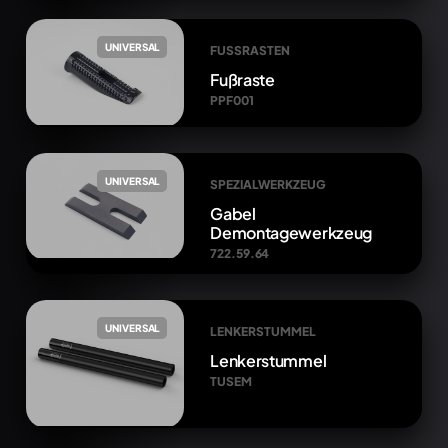
UNIVERSAL
FUSSRASTEN
Fußraste
PPF001
UNIVERSAL
SPEZIALWERKZEUG
Gabel
Demontagewerkzeug
722.59.64
UNIVERSAL
LENKERSTUMMEL
Lenkerstummel
TUSEM