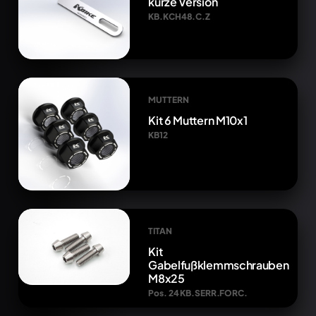
kurze Version
KB.KCH48.C.Z
MUTTERN
Kit 6 Muttern M10x1
KB12
TITAN
Kit
Gabelfußklemmschrauben
M8x25
Pos. 24 KB.SERR.FORC.