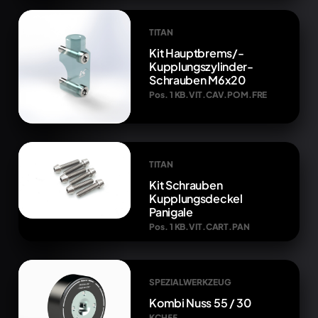
TITAN
Kit Hauptbrems/-
Kupplungszylinder-
Schrauben M6x20
Pos. 1 KB.VIT.CAV.POM.FRE
TITAN
Kit Schrauben
Kupplungsdeckel
Panigale
Pos. 1 KB.VIT.CART.PAN
SPEZIALWERKZEUG
Kombi Nuss 55 / 30
KCH55