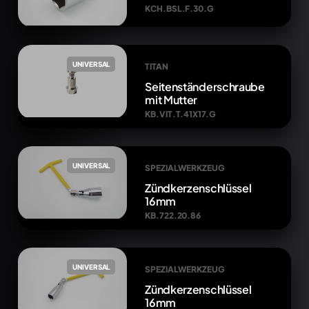
KCH.BSL.F.30.G
UNIVERSAL
TITAN
Seitenständerschraube
mit Mutter
KB.VIT.T.41X17.G
UNIVERSAL
SPEZIALWERKZEUG
Zündkerzenschlüssel
16mm
KB.722.20.86
UNIVERSAL
SPEZIALWERKZEUG
Zündkerzenschlüssel
16mm