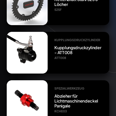
Löcher
525F
KUPPLUNGSDRUCKZYLINDER
Kupplungsdruckzylinder
- ATT008
ATT008
SPEZIALWERKZEUG
Abzieher für
Lichtmaschinendeckel
Panigale
KCHE03