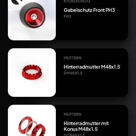
STURZSCHUTZ
Gabelschutz Front PH3
PH3
MUTTERN
Hinterradmutter M48x1.5
DM48X1,5
MUTTERN
Hinterradmutter mit
Konus M48x1.5
DCM48X1,5