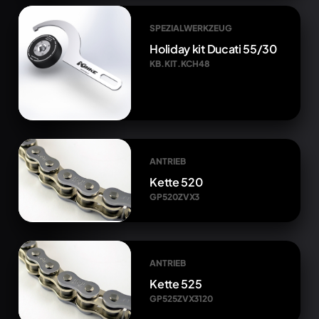
SPEZIALWERKZEUG
Holiday kit Ducati 55/30
KB.KIT.KCH48
ANTRIEB
Kette 520
GP520ZVX3
ANTRIEB
Kette 525
GP525ZVX3120