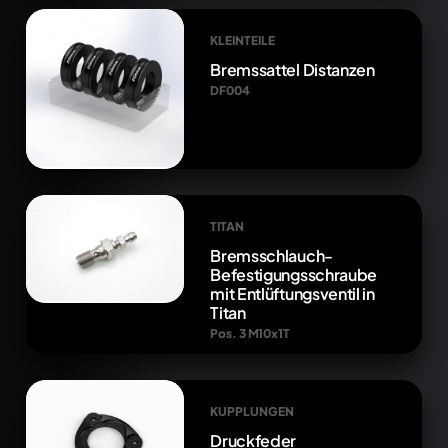
KLEINTEILE
Bremssattel Distanzen
DF004
TITAN
Bremsschlauch-
Befestigungsschraube
mit Entlüftungsventil in
Titan
Pos. 3 M10x1T
KUPPLUNGEN
Druckfeder