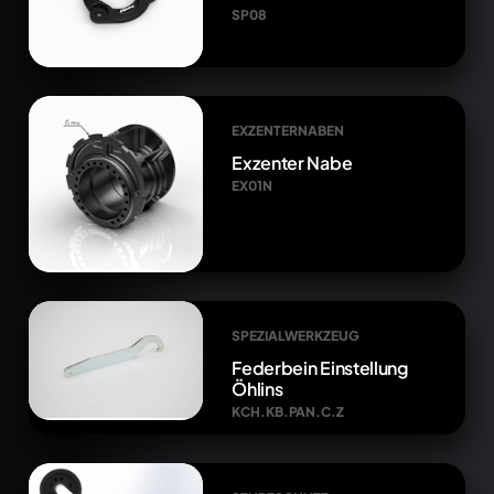
SP08
EXZENTERNABEN
Exzenter Nabe
EX01N
SPEZIALWERKZEUG
Federbein Einstellung
Öhlins
KCH.KB.PAN.C.Z