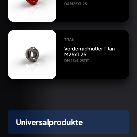
DAM25X1.25
TITAN
Vorderradmutter Titan
M25x1.25
DM25x1,25TIT
Universalprodukte