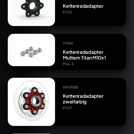
Kettenradadapter
FC02
TITAN
Kettenradadapter
Muttern Titan M10x1
Pos. 6
ANTRIEB
Kettenradadapter
zweifarbig
FC07