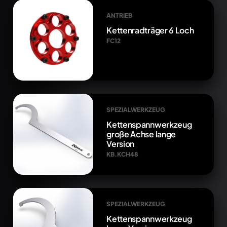
ANTRIEB
Kettenradträger 6 Loch
FC12
SPEZIALWERKZEUG
Kettenspannwerkzeug
große Achse lange
Version
KB.KCH48
SPEZIALWERKZEUG
Kettenspannwerkzeug