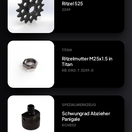
Ritzel 525
2249
TITAN
Ritzelmutter M25x1.5 in
Titan
KB.DAD.T.32X9.G
SPEZIALWERKZEUG
Schwungrad Abzieher
Panigale
KCHE02