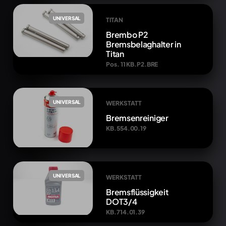
UNIVERSAL
TITAN
Brembo P2
Bremsbelaghalter in
Titan
Pos. 11 KB.P2.BRE
UNIVERSAL
WERKSTATT
Bremsenreiniger
KB.554.00.19
UNIVERSAL
WERKSTATT
Bremsflüssigkeit
DOT3/4
KB.714.01.39