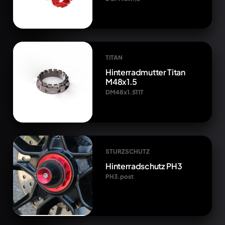
TITAN
Hinterradmutter Titan
M48x1.5
DM48x1.5TIT
STURZSCHUTZ
Hinterradschutz PH3
PH3.post