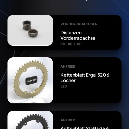
VORDERRADACHSEN
Distanzen
Vorderradachse
KB.DIS.E.KIT1
ANTRIEB
Kettenblatt Ergal 520 6
Löcher
520
ANTRIEB
Kettenblatt Stahl 525 6