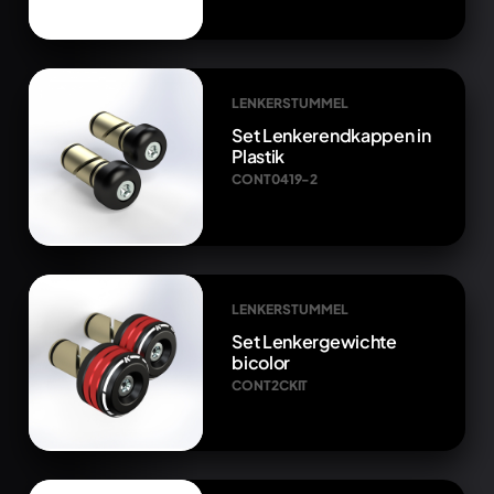
LENKERSTUMMEL
Set Lenkerendkappen in
Plastik
CONT0419-2
LENKERSTUMMEL
Set Lenkergewichte
bicolor
CONT2CKIT