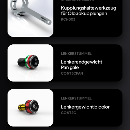
Kupplungshaltewerkzeug
für Ölbadkupplungen
KCH003
LENKERSTUMMEL
Lenkerendgewicht
Panigale
CONT3CPAN
LENKERSTUMMEL
Lenkergewicht bicolor
CONT2C