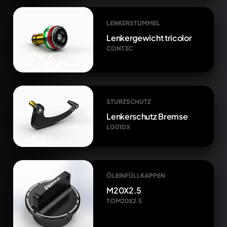
LENKERSTUMMEL
Lenkergewicht tricolor
CONT3C
STURZSCHUTZ
Lenkerschutz Bremse
LG01DX
ÖLEINFÜLLKAPPEN
M20X2.5
TOM20X2.5