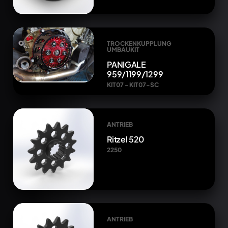
TROCKENKUPPLUNG
UMBAUKIT
PANIGALE
959/1199/1299
KIT07 - KIT07-SC
ANTRIEB
Ritzel 520
2250
ANTRIEB