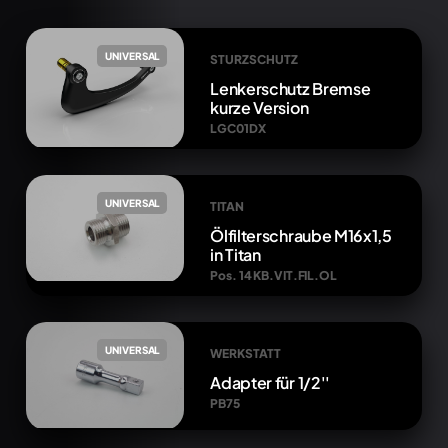
UNIVERSAL
STURZSCHUTZ
Lenkerschutz Bremse
kurze Version
LGC01DX
UNIVERSAL
TITAN
Ölfilterschraube M16x1,5
in Titan
Pos. 14 KB.VIT.FIL.OL
UNIVERSAL
WERKSTATT
Adapter für 1/2''
PB75