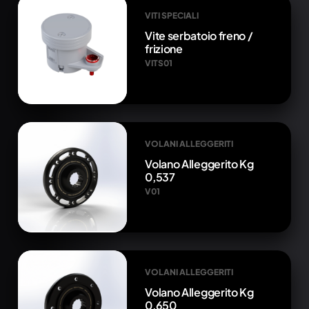
VITI SPECIALI
Vite serbatoio freno /
frizione
VITS01
VOLANI ALLEGGERITI
Volano Alleggerito Kg
0,537
V01
VOLANI ALLEGGERITI
Volano Alleggerito Kg
0,650