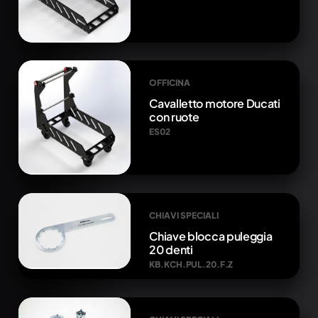
OFFICINA
Cavalletto motore Ducati
con ruote
ES02
CHIAVI SPECIALI
Chiave blocca puleggia
20 denti
KB.KCH.PUL.20.F.Z