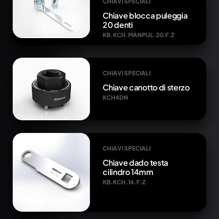
CHIAVI SPECIALI
Chiave blocca puleggia
20 denti
KB.KCH.MANPUL.20.F.Z
CHIAVI SPECIALI
Chiave canotto di sterzo
KCH4DN
CHIAVI SPECIALI
Chiave dado testa
cilindro 14mm
KB.KCH.14.F.Z