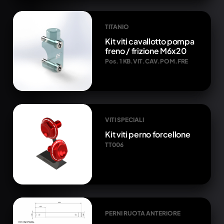
TITANIO
Kit viti cavallotto pompa
freno / frizione M6x20
Pos. 1 KB.VIT.CAV.POM.FRE
VITI SPECIALI
Kit viti perno forcellone
TT006
PERNI RUOTA ANTERIORE