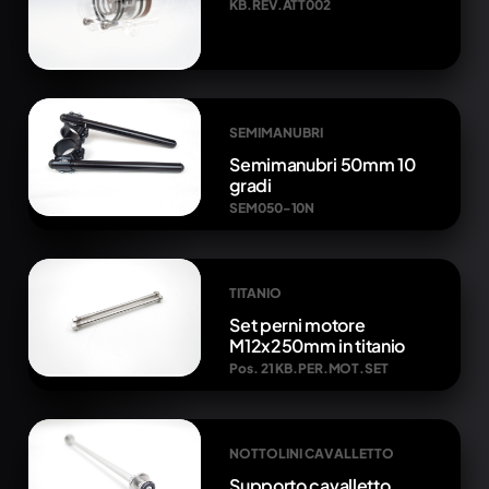
KB.REV.ATT002
SEMIMANUBRI
Semimanubri 50mm 10
gradi
SEM050-10N
TITANIO
Set perni motore
M12x250mm in titanio
Pos. 21 KB.PER.MOT.SET
NOTTOLINI CAVALLETTO
Supporto cavalletto