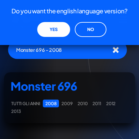
Do you want the english language version?
YES
NO
Monster 696 - 2008
Monster 696
TUTTI GLI ANNI
2008
2009
2010
2011
2012
2013