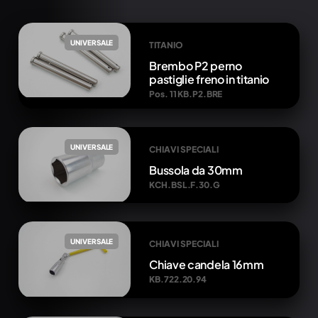
UNIVERSALE
TITANIO
Brembo P2 perno
pastiglie freno in titanio
Pos. 11 KB.P2.BRE
UNIVERSALE
CHIAVI SPECIALI
Bussola da 30mm
KCH.BSL.F.30.G
UNIVERSALE
CHIAVI SPECIALI
Chiave candela 16mm
KB.722.20.94