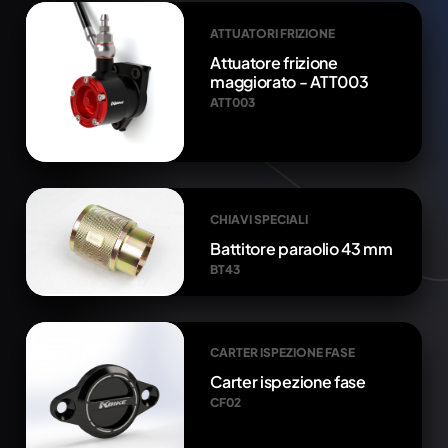
ATTUATORI FRIZIONE
Attuatore frizione
maggiorato - ATT003
ATT003
CHIAVI SPECIALI
Battitore paraolio 43 mm
BT43
CARTER ISPEZIONE FASE
Carter ispezione fase
CF02