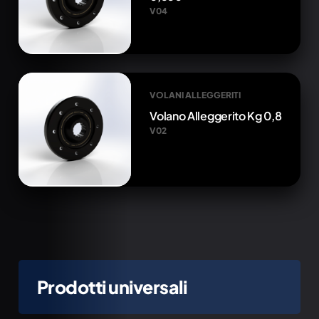
V04
VOLANI ALLEGGERITI
Volano Alleggerito Kg 0,8
V02
Prodotti universali