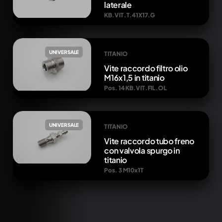
laterale
KB.VIT.T.41X17.G
UNIVERSALE
TITANIO
Vite raccordo filtro olio
M16x1,5 in titanio
Pos. 14 KB.VIT.FIL.OL
UNIVERSALE
TITANIO
Vite raccordo tubo freno
con valvola spurgo in
titanio
Pos. 3 M10x1T