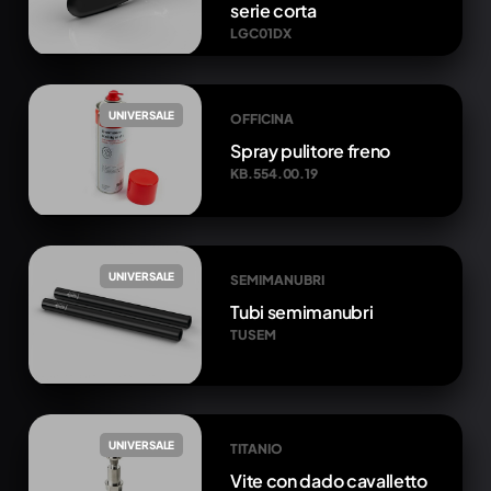
serie corta
LGC01DX
UNIVERSALE
OFFICINA
Spray pulitore freno
KB.554.00.19
UNIVERSALE
SEMIMANUBRI
Tubi semimanubri
TUSEM
UNIVERSALE
TITANIO
Vite con dado cavalletto