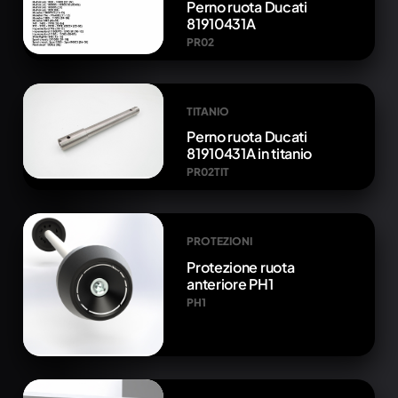
Perno ruota Ducati
81910431A
PR02
TITANIO
Perno ruota Ducati
81910431A in titanio
PR02TIT
PROTEZIONI
Protezione ruota
anteriore PH1
PH1