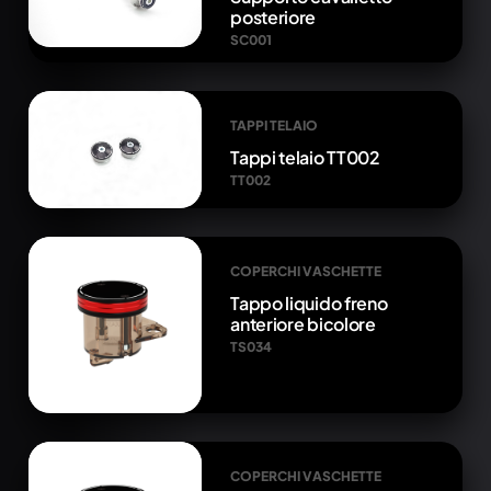
posteriore
SC001
TAPPI TELAIO
Tappi telaio TT002
TT002
COPERCHI VASCHETTE
Tappo liquido freno
anteriore bicolore
TS034
COPERCHI VASCHETTE