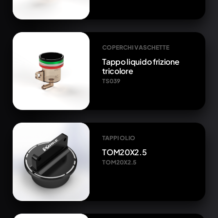
COPERCHI VASCHETTE
Tappo liquido frizione
tricolore
TS039
TAPPI OLIO
TOM20X2.5
TOM20X2.5