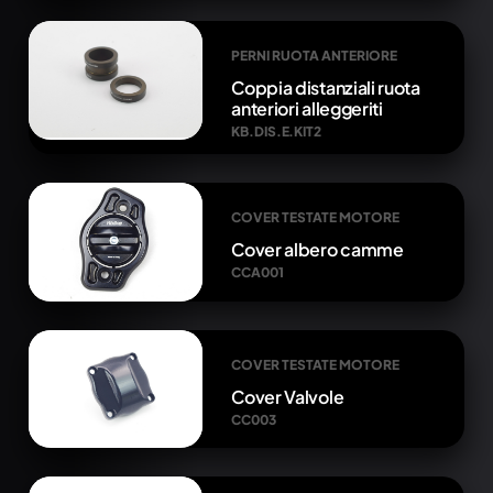
PERNI RUOTA ANTERIORE
Coppia distanziali ruota
anteriori alleggeriti
KB.DIS.E.KIT2
COVER TESTATE MOTORE
Cover albero camme
CCA001
COVER TESTATE MOTORE
Cover Valvole
CC003