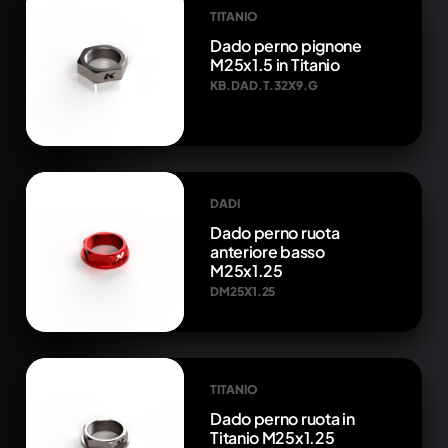
TITANIO
Dado perno pignone
M25x1.5 in Titanio
KB.DAD.T.32X9.G
DADI
Dado perno ruota
anteriore basso
M25x1.25
DM25X1.25
TITANIO
Dado perno ruota in
Titanio M25x1.25