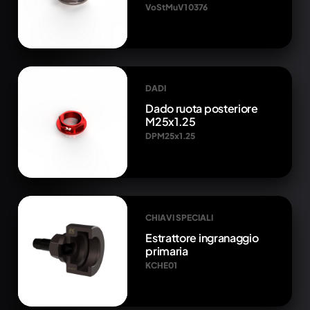
VoStMuV1 0376
DADI
Dado ruota posteriore
M25x1.25
DPM25x1.25
CHIAVI SPECIALI
Estrattore ingranaggio
primaria
KCHE01