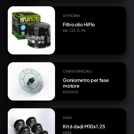
OFFICINA
Filtro olio HiFlo
KB.723.11.78
CHIAVI SPECIALI
Goniometro per fase
motore
KCHGO1
DADI
Kit 6 dadi M10x1.25
KB14