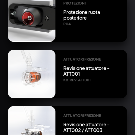
PROTEZIONI
Protezione ruota
posteriore
PH4
ATTUATORI FRIZIONE
Revisione attuatore -
ATT001
KB.REV.ATT001
ATTUATORI FRIZIONE
Revisione attuatore -
ATT002 / ATT003