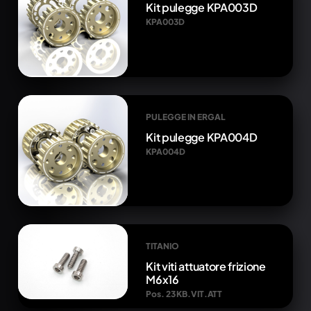
Kit pulegge KPA003D
KPA003D
PULEGGE IN ERGAL
Kit pulegge KPA004D
KPA004D
TITANIO
Kit viti attuatore frizione
M6x16
Pos. 23 KB.VIT.ATT