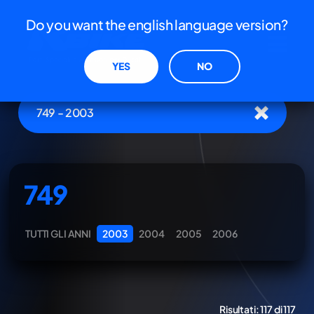
Do you want the english language version?
YES
NO
749 - 2003
749
TUTTI GLI ANNI
2003
2004
2005
2006
Risultati:
117 di 117