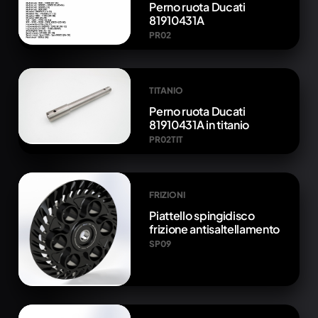
Perno ruota Ducati
81910431A
PR02
TITANIO
Perno ruota Ducati
81910431A in titanio
PR02TIT
FRIZIONI
Piattello spingidisco
frizione antisaltellamento
SP09