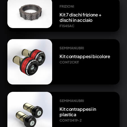
FRIZIONI
Kit 7 dischi frizione +
dischi in acciaio
F1545AC
SEMIMANUBRI
Kit contrappesi bicolore
CONT2CKIT
SEMIMANUBRI
Kit contrappesi in
plastica
CONT0419-2