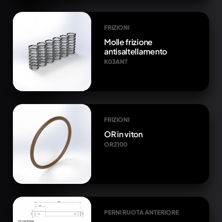
FRIZIONI
Molle frizione
antisaltellamento
K03ANT
FRIZIONI
OR in viton
OR2100
PERNI RUOTA ANTERIORE