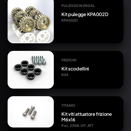
PULEGGE IN ERGAL
Kit pulegge KPA002D
KPA002D
FRIZIONI
Kit scodellini
K04
TITANIO
Kit viti attuatore frizione
M6x16
Pos. 23 KB.VIT.ATT