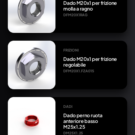
Dado M20x1 per frizione
molla a ragno
DFM20X1RAG
FRIZIONI
Dado M20x1 per frizione
regolabile
DFM20X1.FZA015
DADI
Dado perno ruota
anteriore basso
M25x1.25
DM25X1.25