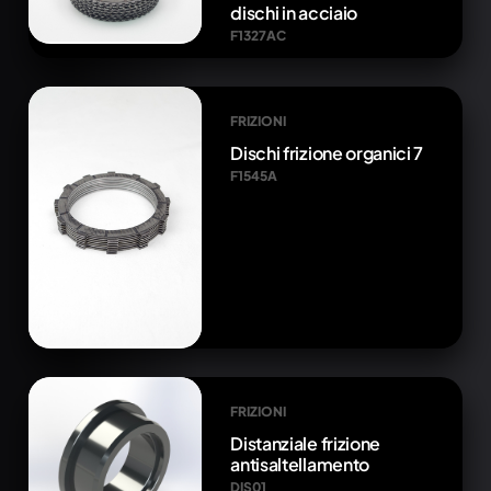
dischi in acciaio
F1327AC
FRIZIONI
Dischi frizione organici 7
F1545A
FRIZIONI
Distanziale frizione
antisaltellamento
DIS01