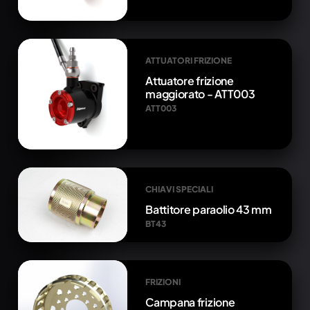
ATTUATORI FRIZIONE
Attuatore frizione
maggiorato - ATT003
ATT003
CHIAVI SPECIALI
Battitore paraolio 43 mm
BT43
FRIZIONI
Campana frizione