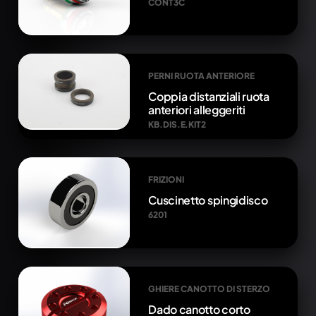
CONT3C
PERNI RUOTA ANTERIORE
Coppia distanziali ruota
anteriori alleggeriti
KB.DIS.E.KIT2
FRIZIONI
Cuscinetto spingidisco
6201
GHIERE CANOTTO DI STERZO
Dado canotto corto