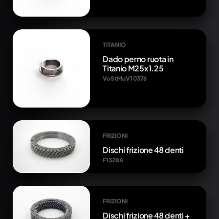
TITANIO
Dado perno ruota in
Titanio M25x1.25
VoStMuV1 0376
FRIZIONI
Dischi frizione 48 denti
F1328A
FRIZIONI
Dischi frizione 48 denti +