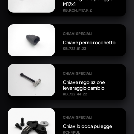
M17x1
KB.KCH.M17.F.Z
CHIAVI SPECIALI
Chiave perno rocchetto
KB.722.81.23
CHIAVI SPECIALI
Chiave regolazione
leveraggio cambio
KB.722.44.22
CHIAVI SPECIALI
Chiavi blocca pulegge
KCH4PUL