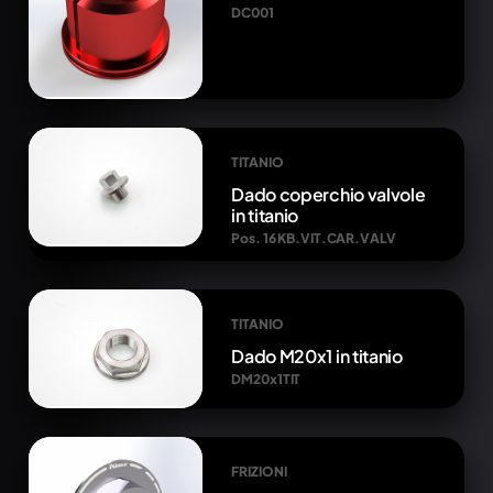
DC001
TITANIO
Dado coperchio valvole
in titanio
Pos. 16 KB.VIT.CAR.VALV
TITANIO
Dado M20x1 in titanio
DM20x1TIT
FRIZIONI