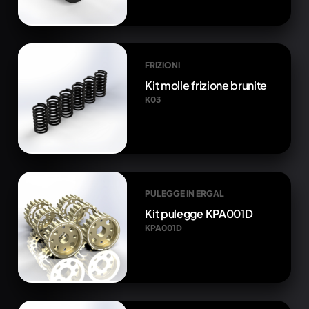
FRIZIONI
Kit molle frizione brunite
K03
PULEGGE IN ERGAL
Kit pulegge KPA001D
KPA001D