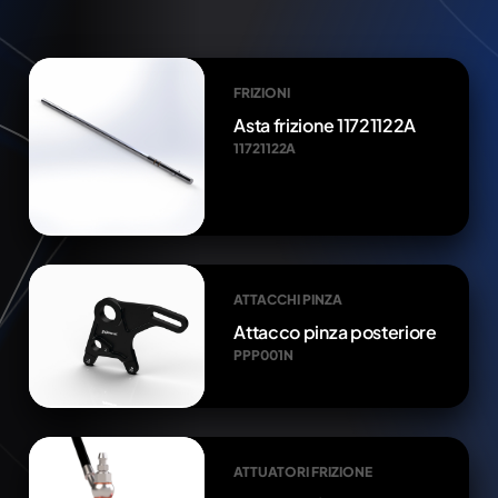
FRIZIONI
Asta frizione 11721122A
11721122A
ATTACCHI PINZA
Attacco pinza posteriore
PPP001N
ATTUATORI FRIZIONE