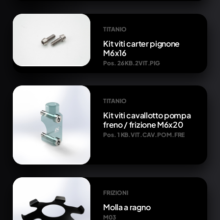
TITANIO
Kit viti carter pignone
M6x16
Pos. 26 KB.2VIT.PIG
TITANIO
Kit viti cavallotto pompa
freno / frizione M6x20
Pos. 1 KB.VIT.CAV.POM.FRE
FRIZIONI
Molla a ragno
M03