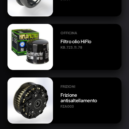
OFFICINA
Filtro olio HiFlo
KB.723.11.78
FRIZIONI
Frizione
antisaltellamento
FZA003