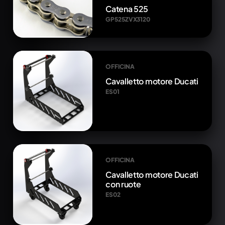
Catena 525
GP525ZVX3120
OFFICINA
Cavalletto motore Ducati
ES01
OFFICINA
Cavalletto motore Ducati
con ruote
ES02