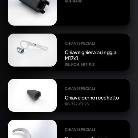
KCH848P
CHIAVI SPECIALI
Chiave ghiera puleggia
M17x1
KB.KCH.M17.F.Z
CHIAVI SPECIALI
Chiave perno rocchetto
KB.722.81.23
CHIAVI SPECIALI