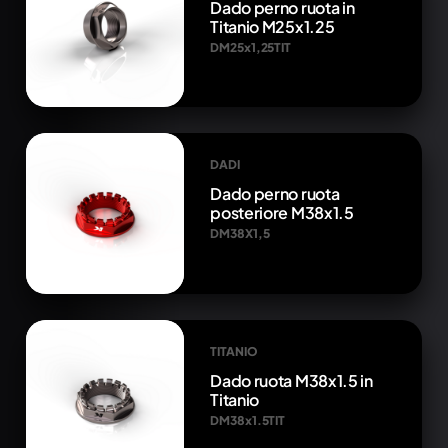
Dado perno ruota in
Titanio M25x1.25
DM25x1,25TIT
DADI
Dado perno ruota
posteriore M38x1.5
DM38X1,5
TITANIO
Dado ruota M38x1.5 in
Titanio
DM38x1.5TIT