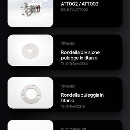
ATT002 / ATT003
KB.REV.ATT002
TITANIO
Rondella divisione
pulegge in titanio
Ti-RiTrSch 0364
TITANIO
Rondella puleggia in
titanio
Ti-SNwR 0215
SEMIMANUBRI