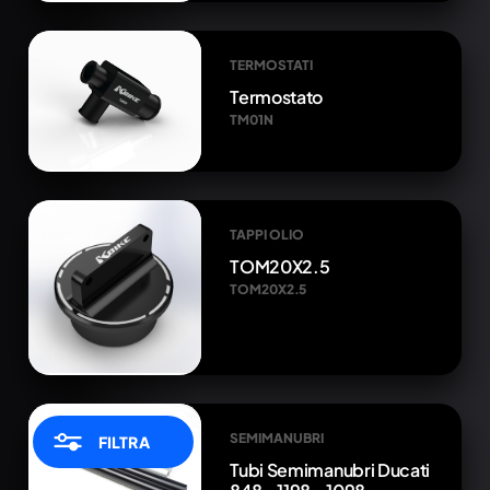
TERMOSTATI
Termostato
TM01N
TAPPI OLIO
TOM20X2.5
TOM20X2.5
SEMIMANUBRI
FILTRA
Tubi Semimanubri Ducati