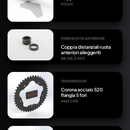
PCO01
PERNI RUOTA ANTERIORE
Coppia distanziali ruota
anteriori alleggeriti
KB.DIS.E.KIT2
TRASMISSIONI
Corona acciaio 520
flangia 5 fori
4565 C45T