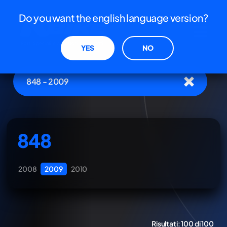
Do you want the english language version?
YES
NO
848 - 2009
848
2008
2009
2010
Risultati:
100 di 100