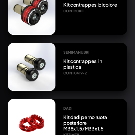
Kit contrappesi bicolore
CONT2CKIT
SEMIMANUBRI
Kit contrappesi in
plastica
CONT0419-2
DADI
Kit dadi perno ruota
posteriore
M38x1.5/M33x1.5
KITDM38