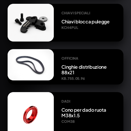
CHIAVI SPECIALI
Chiavi blocca pulegge
KCH4PUL
OFFICINA
Cinghie distribuzione
88x21
KB.755.05.96
DADI
Cono per dado ruota
M38x1.5
COM38