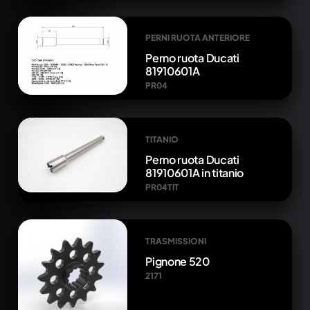
PERNI RUOTA ANTERIORE
Perno ruota Ducati
81910601A
PR04
TITANIO
Perno ruota Ducati
81910601A in titanio
PR04TIT
TRASMISSIONI
Pignone 520
2171