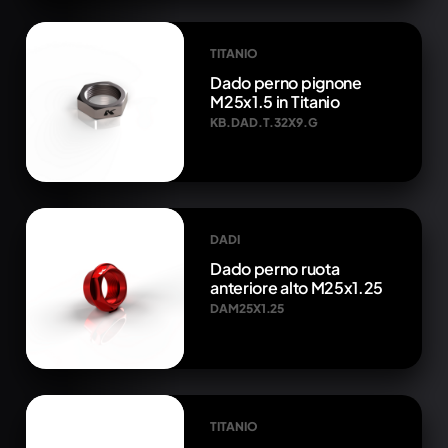
TITANIO
Dado perno pignone
M25x1.5 in Titanio
KB.DAD.T.32X9.G
DADI
Dado perno ruota
anteriore alto M25x1.25
DAM25X1.25
TITANIO