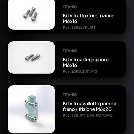
TITANIO
Kit viti attuatore frizione
M6x16
Pos. 23 KB.VIT.ATT
TITANIO
Kit viti carter pignone
M6x16
Pos. 26 KB.2VIT.PIG
TITANIO
Kit viti cavallotto pompa
freno / frizione M6x20
Pos. 1 KB.VIT.CAV.POM.FRE