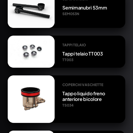
Semimanubri 53mm
SEM053N
TAPPI TELAIO
Tappi telaio TT003
TT003
COPERCHI VASCHETTE
Tappo liquido freno
anteriore bicolore
TS034