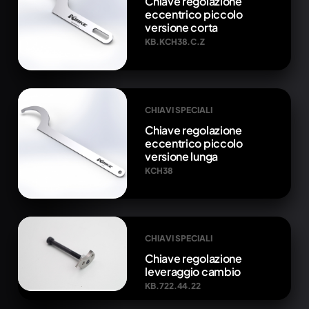
Chiave regolazione
eccentrico piccolo
versione corta
KB.KCH38.C.Z
CHIAVI SPECIALI
Chiave regolazione
eccentrico piccolo
versione lunga
KCH38
CHIAVI SPECIALI
Chiave regolazione
leveraggio cambio
KB.722.44.22