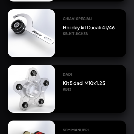
CHIAVI SPECIALI
Holiday kit Ducati 41/46
KB.KIT.KCH38
DADI
Kit 5 dadi M10x1.25
KB13
SEMIMANUBRI