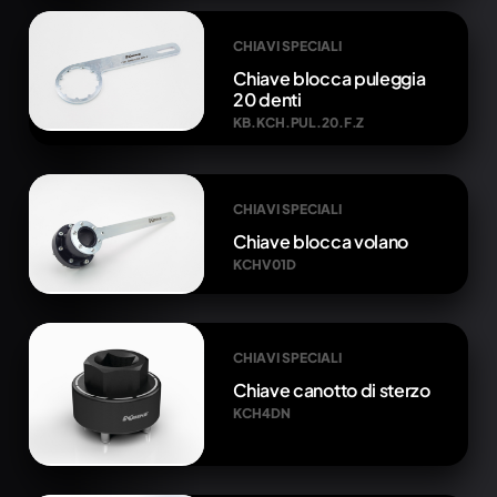
CHIAVI SPECIALI
Chiave blocca puleggia
20 denti
KB.KCH.PUL.20.F.Z
CHIAVI SPECIALI
Chiave blocca volano
KCHV01D
CHIAVI SPECIALI
Chiave canotto di sterzo
KCH4DN