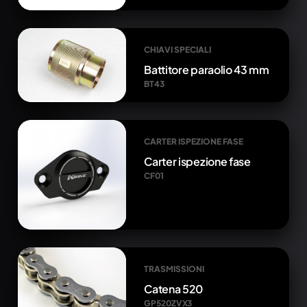
CHIAVI SPECIALI
Battitore paraolio 43 mm
BT43
CARTER ISPEZIONE FASE
Carter ispezione fase
CF01
TRASMISSIONI
Catena 520
GP520ZVX3