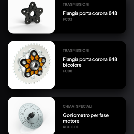
TRASMISSIONI
Flangia porta corona 848
FC03
TRASMISSIONI
Flangia porta corona 848
bicolore
FC08
CHIAVI SPECIALI
Goniometro per fase
motore
KCHGO1