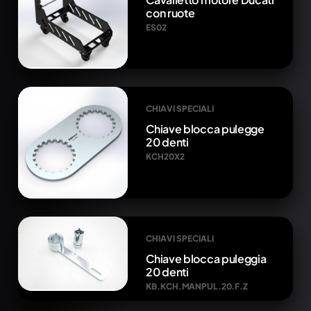
con ruote
ES02
CHIAVI SPECIALI
Chiave blocca pulegge
20 denti
KCH20X2
CHIAVI SPECIALI
Chiave blocca puleggia
20 denti
KB.KCH.MANPUL.20.F.Z