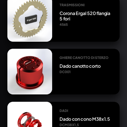
TRASMISSIONI
Corona Ergal 520 flangia
5 fori
4565
GHIERE CANOTTO DI STERZO
Dado canotto corto
DC001
DADI
Dado con cono M38x1.5
DCM38X1,5