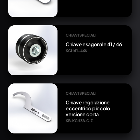
CHIAVI SPECIALI
Chiave esagonale 41 / 46
KCH41-46N
CHIAVI SPECIALI
Chiave regolazione
eccentrico piccolo
versione corta
KB.KCH38.C.Z