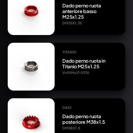
Dado perno ruota
anteriore basso
M25x1.25
DM25X1.25
TITANIO
Dado perno ruota in
Titanio M25x1.25
VoStMuV1 0376
DADI
Dado perno ruota
posteriore M38x1.5
DM38X1,5