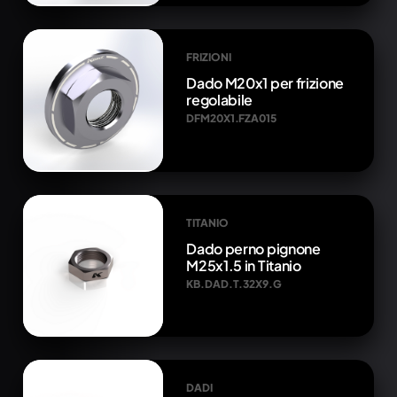
FRIZIONI
Dado M20x1 per frizione
regolabile
DFM20X1.FZA015
TITANIO
Dado perno pignone
M25x1.5 in Titanio
KB.DAD.T.32X9.G
DADI