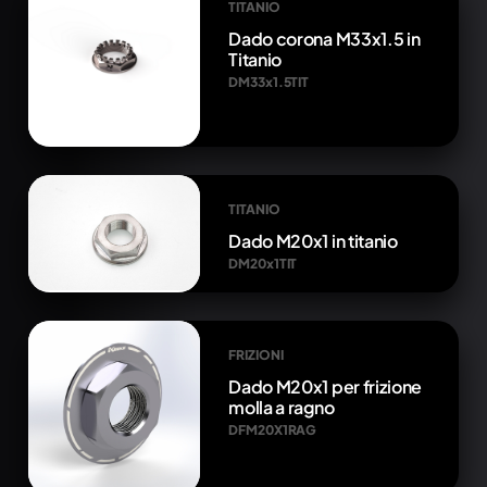
TITANIO
Dado corona M33x1.5 in
Titanio
DM33x1.5TIT
TITANIO
Dado M20x1 in titanio
DM20x1TIT
FRIZIONI
Dado M20x1 per frizione
molla a ragno
DFM20X1RAG