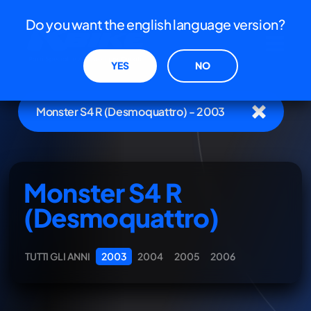
Do you want the english language version?
YES
NO
Monster S4 R (Desmoquattro) - 2003
Monster S4 R
(Desmoquattro)
TUTTI GLI ANNI
2003
2004
2005
2006