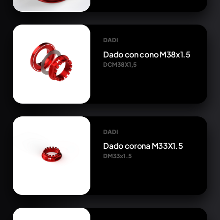
DADI
Dado con cono M38x1.5
DCM38X1,5
DADI
Dado corona M33X1.5
DM33x1.5