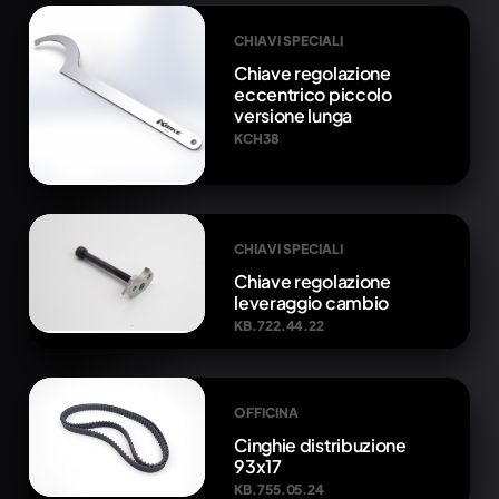
CHIAVI SPECIALI
Chiave regolazione
eccentrico piccolo
versione lunga
KCH38
CHIAVI SPECIALI
Chiave regolazione
leveraggio cambio
KB.722.44.22
OFFICINA
Cinghie distribuzione
93x17
KB.755.05.24