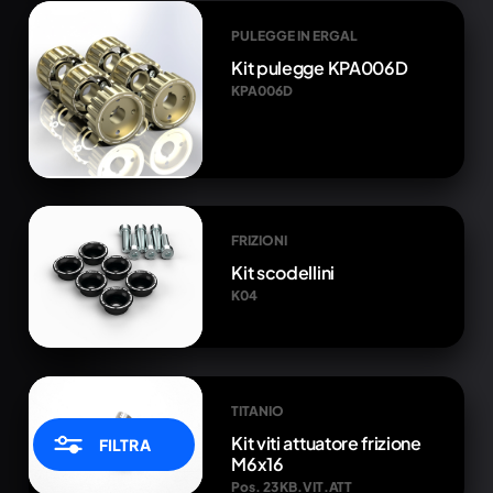
PULEGGE IN ERGAL
Kit pulegge KPA006D
KPA006D
FRIZIONI
Kit scodellini
K04
TITANIO
Kit viti attuatore frizione
FILTRA
M6x16
Pos. 23 KB.VIT.ATT