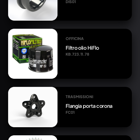
DIS01
OFFICINA
Filtro olio HiFlo
KB.723.11.78
TRASMISSIONI
Flangia porta corona
FC01