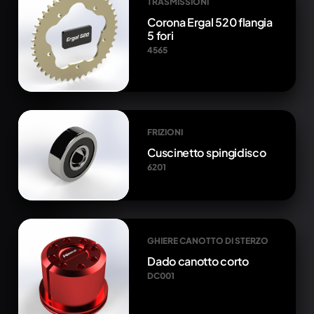
TRASMISSIONI
Corona Ergal 520 flangia
5 fori
4565
FRIZIONI
Cuscinetto spingidisco
6201
GHIERE CANOTTO DI STERZO
Dado canotto corto
DC001