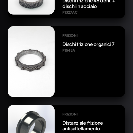
Dischi frizione 48 denti +
dischi in acciaio
F1327AC
FRIZIONI
Dischi frizione organici 7
F1545A
FRIZIONI
Distanziale frizione
antisaltellamento