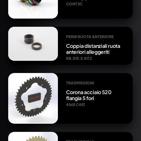
CONT3C
PERNI RUOTA ANTERIORE
Coppia distanziali ruota
anteriori alleggeriti
KB.DIS.E.KIT2
TRASMISSIONI
Corona acciaio 520
flangia 5 fori
4565 C45T