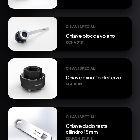
CHIAVI SPECIALI
Chiave blocca volano
KCHV01D
CHIAVI SPECIALI
Chiave canotto di sterzo
KCH4DN
CHIAVI SPECIALI
Chiave dado testa
cilindro 15mm
KB.KCH.15.F.Z