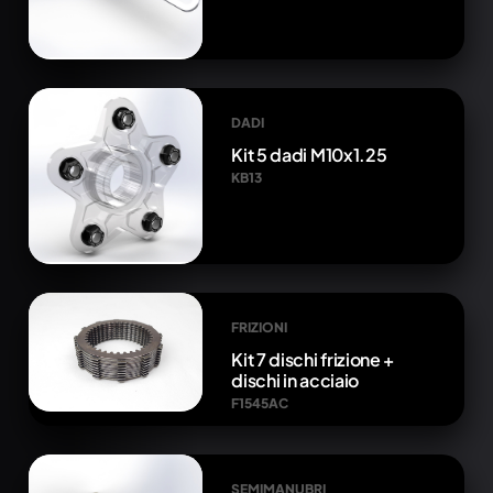
DADI
Kit 5 dadi M10x1.25
KB13
FRIZIONI
Kit 7 dischi frizione +
dischi in acciaio
F1545AC
SEMIMANUBRI