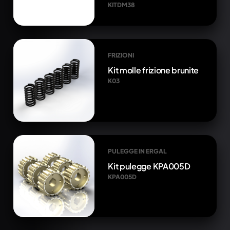
KITDM38
FRIZIONI
Kit molle frizione brunite
K03
PULEGGE IN ERGAL
Kit pulegge KPA005D
KPA005D