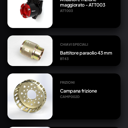
maggiorato - ATT003
ATT003
CHIAVI SPECIALI
Battitore paraolio 43 mm
BT43
FRIZIONI
Campana frizione
CAMP002D