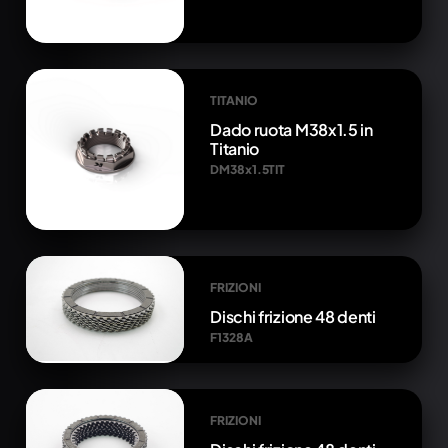
TITANIO
Dado ruota M38x1.5 in
Titanio
DM38x1.5TIT
FRIZIONI
Dischi frizione 48 denti
F1328A
FRIZIONI