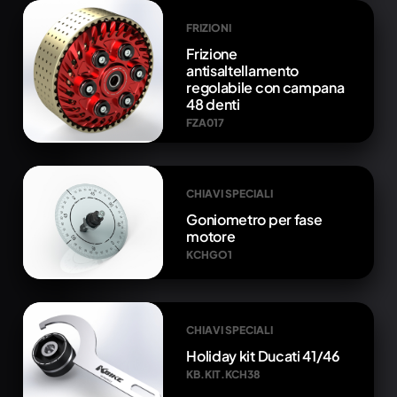
FRIZIONI
Frizione
antisaltellamento
regolabile con campana
48 denti
FZA017
CHIAVI SPECIALI
Goniometro per fase
motore
KCHGO1
CHIAVI SPECIALI
Holiday kit Ducati 41/46
KB.KIT.KCH38