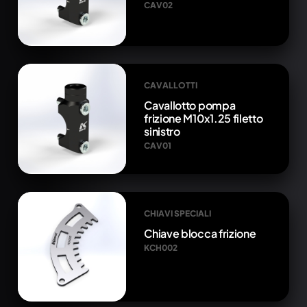
CAV02
CAVALLOTTI
Cavallotto pompa
frizione M10x1.25 filetto
sinistro
CAV01
CHIAVI SPECIALI
Chiave blocca frizione
KCH002