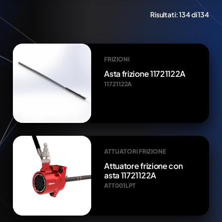
Risultati:
134 di 134
FRIZIONI
Asta frizione 11721122A
11721122A
ATTUATORI FRIZIONE
Attuatore frizione con
asta 11721122A
ATT001LPT