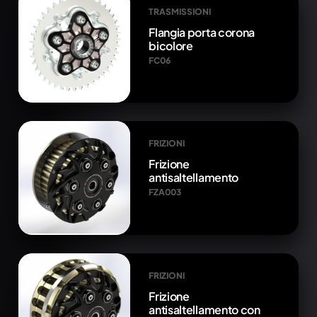
TRASMISSIONI
Flangia porta corona
bicolore
FC06
FRIZIONI
Frizione
antisaltellamento
FZA003
FRIZIONI
Frizione
antisaltellamento con