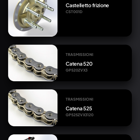
Castelletto frizione
CST001D
TRASMISSIONI
Catena 520
GP520ZVX3
TRASMISSIONI
Catena 525
GP525ZVX3120