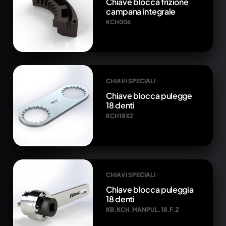
Chiave blocca frizione
campana integrale
KCH006
CHIAVI SPECIALI
Chiave blocca pulegge
18 denti
KCH18X2
CHIAVI SPECIALI
Chiave blocca puleggia
18 denti
KB.KCH.MANPUL.18.F.Z