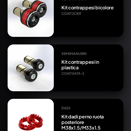
Kit contrappesi bicolore
CONT2CKIT
SEMIMANUBRI
Kit contrappesi in
plastica
CONT0419-2
DADI
Kit dadi perno ruota
posteriore
M38x1.5/M33x1.5