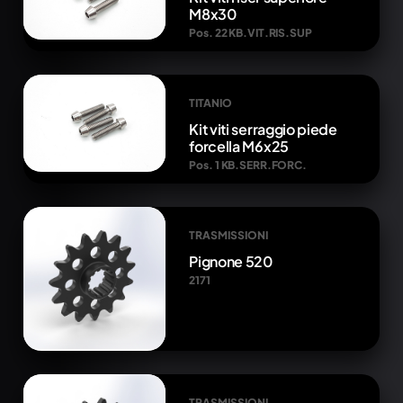
M8x30
Pos. 22 KB.VIT.RIS.SUP
TITANIO
Kit viti serraggio piede
forcella M6x25
Pos. 1 KB.SERR.FORC.
TRASMISSIONI
Pignone 520
2171
TRASMISSIONI