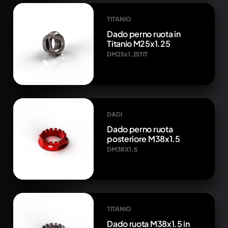
TITANIO
Dado perno ruota in
Titanio M25x1.25
DM25x1,25TIT
DADI
Dado perno ruota
posteriore M38x1.5
DM38X1,5
TITANIO
Dado ruota M38x1.5 in