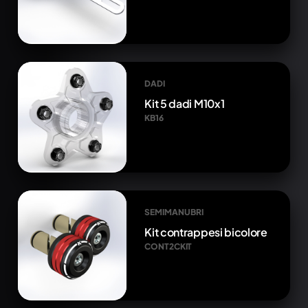
DADI
Kit 5 dadi M10x1
KB16
SEMIMANUBRI
Kit contrappesi bicolore
CONT2CKIT