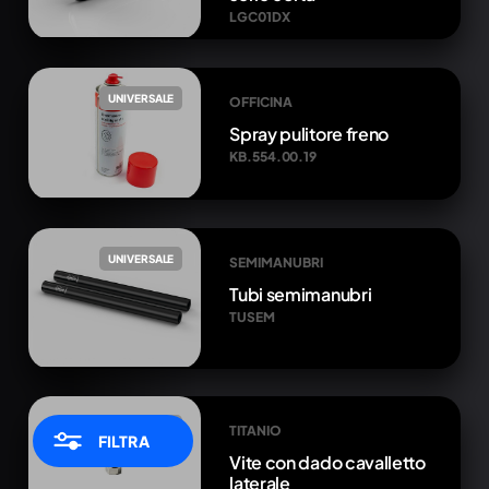
LGC01DX
UNIVERSALE
OFFICINA
Spray pulitore freno
KB.554.00.19
UNIVERSALE
SEMIMANUBRI
Tubi semimanubri
TUSEM
UNIVERSALE
TITANIO
FILTRA
Vite con dado cavalletto
laterale