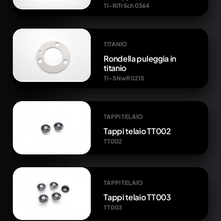
Ti-RiTrSch 0364
TITANIO
Rondella puleggia in
titanio
Ti-SNwR 0215
TAPPI TELAIO
Tappi telaio TT002
TT002
TAPPI TELAIO
Tappi telaio TT003
TT003