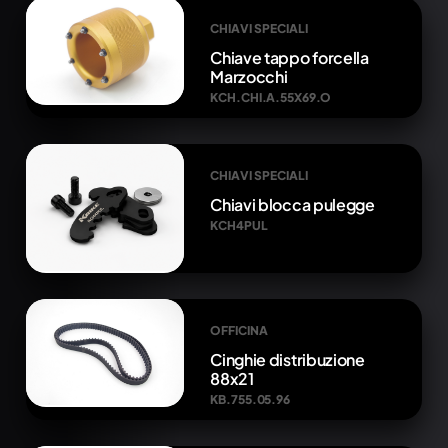
CHIAVI SPECIALI
Chiave tappo forcella
Marzocchi
KCH.CHI.A.55X69.O
CHIAVI SPECIALI
Chiavi blocca pulegge
KCH4PUL
OFFICINA
Cinghie distribuzione
88x21
KB.755.05.96