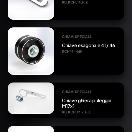
KB.KCH.14.F.Z
CHIAVI SPECIALI
Chiave esagonale 41 / 46
KCH41-46N
CHIAVI SPECIALI
Chiave ghiera puleggia
M17x1
KB.KCH.M17.F.Z