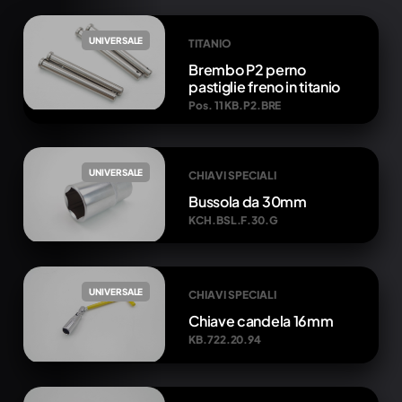
UNIVERSALE
TITANIO
Brembo P2 perno
pastiglie freno in titanio
Pos. 11 KB.P2.BRE
UNIVERSALE
CHIAVI SPECIALI
Bussola da 30mm
KCH.BSL.F.30.G
UNIVERSALE
CHIAVI SPECIALI
Chiave candela 16mm
KB.722.20.94