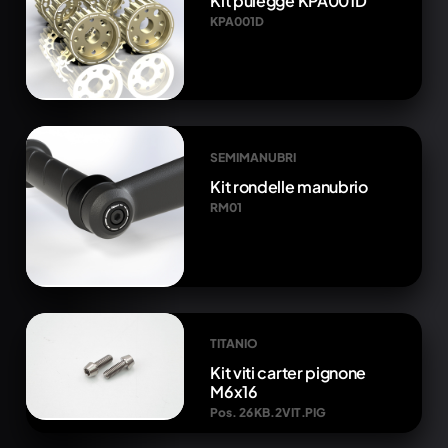
Kit pulegge KPA001D
KPA001D
SEMIMANUBRI
Kit rondelle manubrio
RM01
TITANIO
Kit viti carter pignone
M6x16
Pos. 26 KB.2VIT.PIG