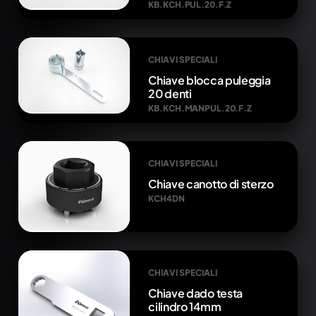
KB.KCH.PUL.20.F.Z
CHIAVI SPECIALI
Chiave blocca puleggia
20 denti
KB.KCH.MANPUL.20.F.Z
CHIAVI SPECIALI
Chiave canotto di sterzo
KCH4DN
CHIAVI SPECIALI
Chiave dado testa
cilindro 14mm