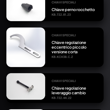
CHIAVI SPECIALI
Chiave perno rocchetto
KB.722.81.23
CHIAVI SPECIALI
Chiave regolazione
eccentrico piccolo
versione corta
KB.KCH38.C.Z
CHIAVI SPECIALI
Chiave regolazione
leveraggio cambio
KB.722.44.22