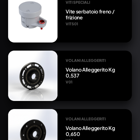
VITI SPECIALI
Vite serbatoio freno /
frizione
VITS01
VOLANI ALLEGGERITI
Volano Alleggerito Kg
0,537
V01
VOLANI ALLEGGERITI
Volano Alleggerito Kg
0,650