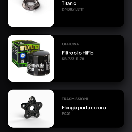
Titanio
DM38x1.5TIT
OFFICINA
Filtro olio HiFlo
KB.723.11.78
TRASMISSIONI
Flangia porta corona
FC01