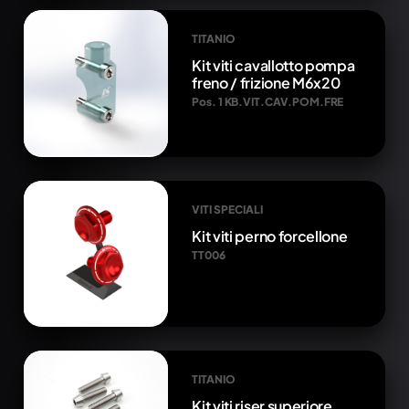
TITANIO
Kit viti cavallotto pompa
freno / frizione M6x20
Pos. 1 KB.VIT.CAV.POM.FRE
VITI SPECIALI
Kit viti perno forcellone
TT006
TITANIO
Kit viti riser superiore