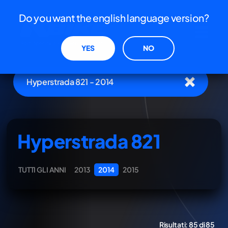
Do you want the english language version?
YES
NO
Hyperstrada 821 - 2014
Hyperstrada 821
TUTTI GLI ANNI
2013
2014
2015
Risultati:
85 di 85