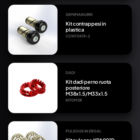
SEMIMANUBRI
Kit contrappesi in
plastica
CONT0419-2
DADI
Kit dadi perno ruota
posteriore
M38x1.5/M33x1.5
KITDM38
PULEGGE IN ERGAL