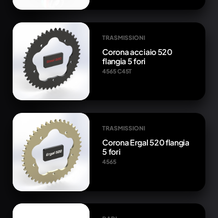
TRASMISSIONI
Corona acciaio 520
flangia 5 fori
4565 C45T
TRASMISSIONI
Corona Ergal 520 flangia
5 fori
4565