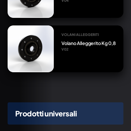
V04
VOLANI ALLEGGERITI
Volano Alleggerito Kg 0,8
V02
Prodotti universali