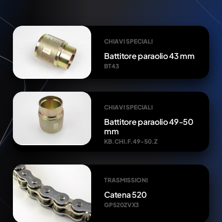
CHIAVI SPECIALI
Battitore paraolio 43 mm
BT43
CHIAVI SPECIALI
Battitore paraolio 49-50
mm
KB.CHI.F.49-50.Z
TRASMISSIONI
Catena 520
GP520ZVX3