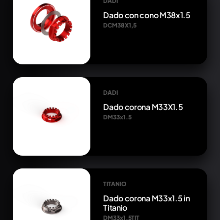
DADI
Dado con cono M38x1.5
DCM38X1,5
DADI
Dado corona M33X1.5
DM33x1.5
TITANIO
Dado corona M33x1.5 in
Titanio
DM33x1.5TIT