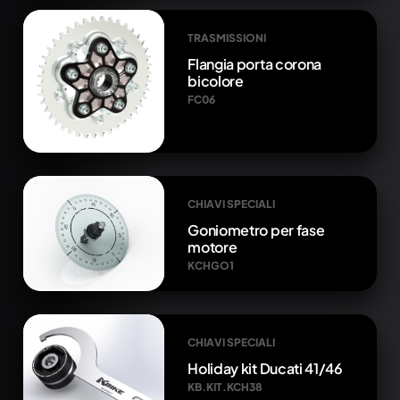
TRASMISSIONI
Flangia porta corona
bicolore
FC06
CHIAVI SPECIALI
Goniometro per fase
motore
KCHGO1
CHIAVI SPECIALI
Holiday kit Ducati 41/46
KB.KIT.KCH38