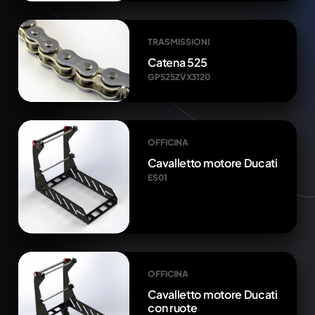
TRASMISSIONI
Catena 525
GP525ZVX3120
OFFICINA
Cavalletto motore Ducati
ES01
OFFICINA
Cavalletto motore Ducati
con ruote