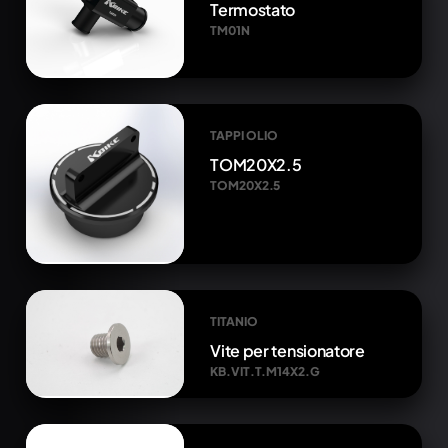
Termostato
TM01N
TAPPI OLIO
TOM20X2.5
TOM20X2.5
TITANIO
Vite per tensionatore
KB.VIT.T.M14X2.G