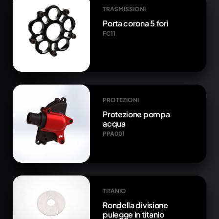
TRASMISSIONI
Porta corona 5 fori
FC11
PROTEZIONI
Protezione pompa
acqua
PPA001
TITANIO
Rondella divisione
pulegge in titanio