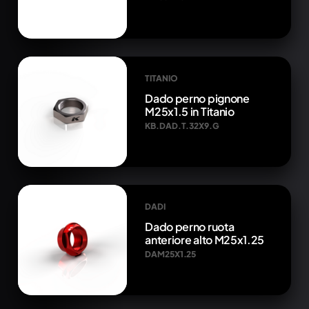
TITANIO
Dado perno pignone
M25x1.5 in Titanio
KB.DAD.T.32X9.G
DADI
Dado perno ruota
anteriore alto M25x1.25
DAM25X1.25