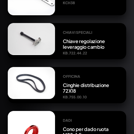
KCH38
CHIAVI SPECIALI
Chiave regolazione
leveraggio cambio
KB.722.44.22
OFFICINA
Cinghie distribuzione
72X18
KB.755.00.10
DADI
Cono per dado ruota