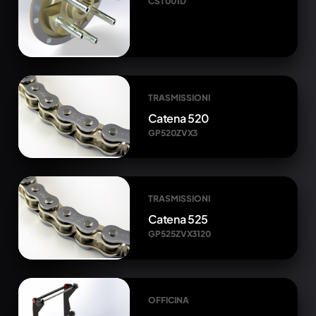
CST001D
TRASMISSIONI
Catena 520
GP520ZVX3
TRASMISSIONI
Catena 525
GP525ZVX3120
OFFICINA