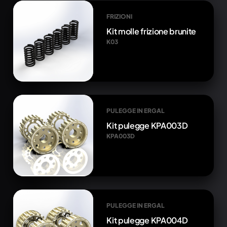
FRIZIONI
Kit molle frizione brunite
K03
PULEGGE IN ERGAL
Kit pulegge KPA003D
KPA003D
PULEGGE IN ERGAL
Kit pulegge KPA004D