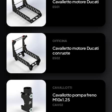
Cavalletto motore Ducati
ES01
OFFICINA
Cavalletto motore Ducati
con ruote
ES02
CAVALLOTTI
Cavallotto pompa freno
M10x1.25
CAV02