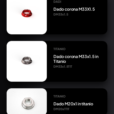
DADI
Dado corona M33X1.5
DM33x1.5
TITANIO
Dado corona M33x1.5 in
Titanio
DM33x1.5TIT
TITANIO
Dado M20x1 in titanio
DM20x1TIT