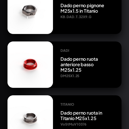
Dado perno pignone
M25x1.5 in Titanio
KB.DAD.T.32X9.G
DADI
Dado perno ruota
anteriore basso
M25x1.25
DM25X1.25
TITANIO
Dado perno ruota in
Titanio M25x1.25
VoStMuV1 0376