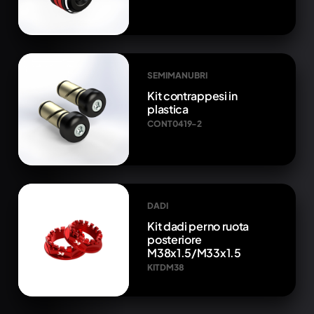
SEMIMANUBRI
Kit contrappesi in
plastica
CONT0419-2
DADI
Kit dadi perno ruota
posteriore
M38x1.5/M33x1.5
KITDM38