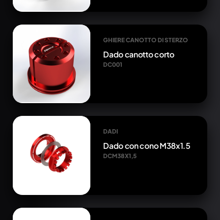
GHIERE CANOTTO DI STERZO
Dado canotto corto
DC001
DADI
Dado con cono M38x1.5
DCM38X1,5