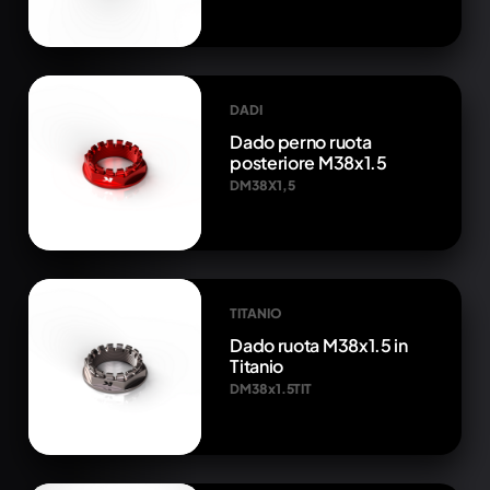
DADI
Dado perno ruota
posteriore M38x1.5
DM38X1,5
TITANIO
Dado ruota M38x1.5 in
Titanio
DM38x1.5TIT