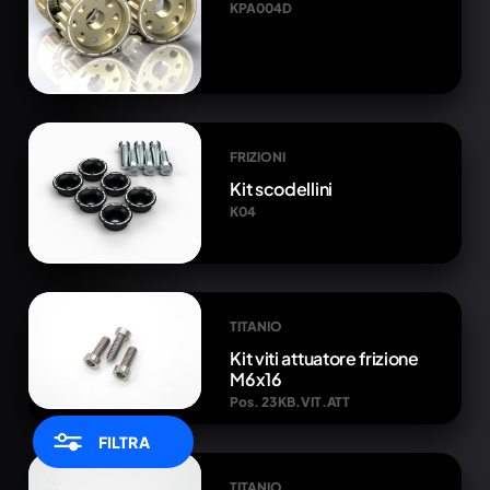
KPA004D
FRIZIONI
Kit scodellini
K04
TITANIO
Kit viti attuatore frizione
M6x16
Pos. 23 KB.VIT.ATT
FILTRA
TITANIO