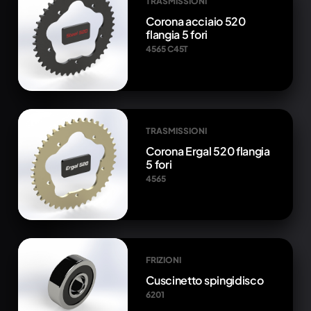
TRASMISSIONI
Corona acciaio 520
flangia 5 fori
4565 C45T
TRASMISSIONI
Corona Ergal 520 flangia
5 fori
4565
FRIZIONI
Cuscinetto spingidisco
6201