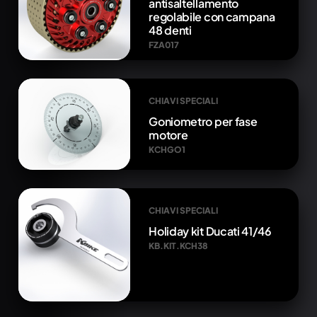
antisaltellamento
regolabile con campana
48 denti
FZA017
CHIAVI SPECIALI
Goniometro per fase
motore
KCHGO1
CHIAVI SPECIALI
Holiday kit Ducati 41/46
KB.KIT.KCH38