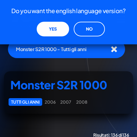
Do you want the english language version?
YES
NO
Monster S2R 1000 - Tutti gli anni
Monster S2R 1000
TUTTI GLI ANNI
2006
2007
2008
Risultati:
136 di 136