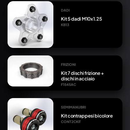
DADI
Kit 5 dadi M10x1.25
KB13
FRIZIONI
Kit 7 dischi frizione +
dischi in acciaio
F1545AC
SEMIMANUBRI
Kit contrappesi bicolore
CONT2CKIT