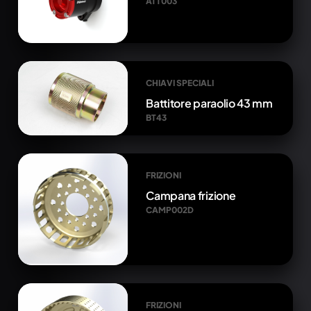
ATT003
CHIAVI SPECIALI
Battitore paraolio 43 mm
BT43
FRIZIONI
Campana frizione
CAMP002D
FRIZIONI