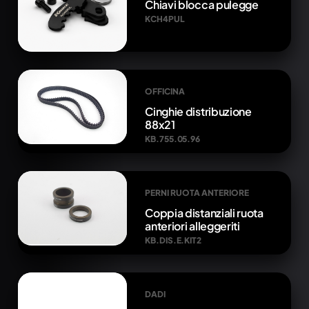
Chiavi blocca pulegge
KCH4PUL
OFFICINA
Cinghie distribuzione
88x21
KB.755.05.96
PERNI RUOTA ANTERIORE
Coppia distanziali ruota
anteriori alleggeriti
KB.DIS.E.KIT2
DADI