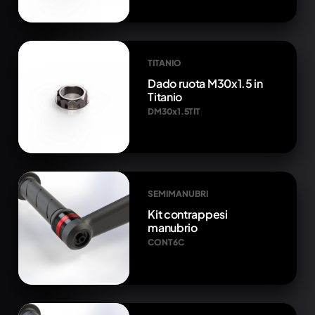
TITANIO
Dado ruota M30x1.5 in
Titanio
DM30x1.5TIT
SEMIMANUBRI
Kit contrappesi
manubrio
CONT6C