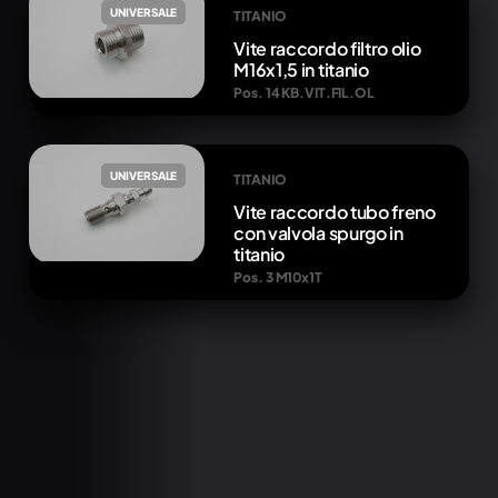
UNIVERSALE
TITANIO
Vite raccordo filtro olio
M16x1,5 in titanio
Pos. 14 KB.VIT.FIL.OL
UNIVERSALE
TITANIO
Vite raccordo tubo freno
con valvola spurgo in
titanio
Pos. 3 M10x1T