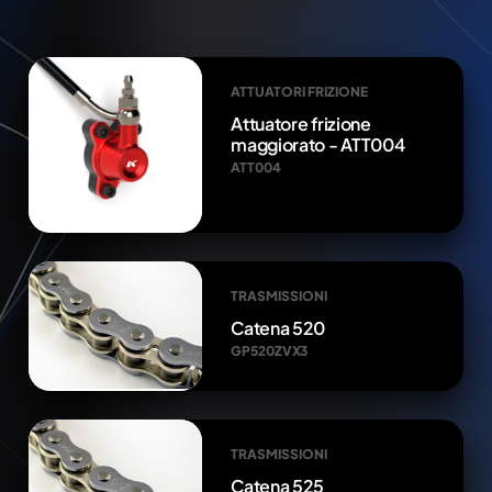
ATTUATORI FRIZIONE
Attuatore frizione
maggiorato - ATT004
ATT004
TRASMISSIONI
Catena 520
GP520ZVX3
TRASMISSIONI
Catena 525