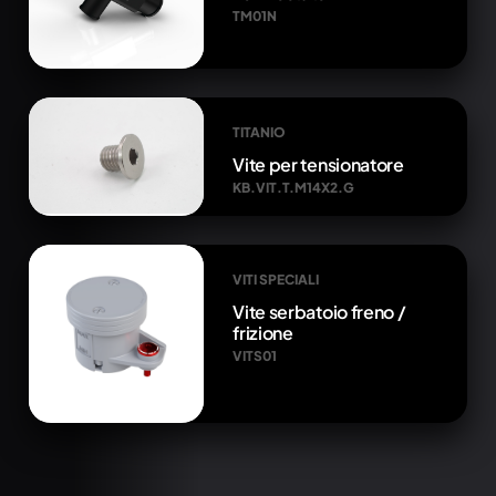
TM01N
TITANIO
Vite per tensionatore
KB.VIT.T.M14X2.G
VITI SPECIALI
Vite serbatoio freno /
frizione
VITS01