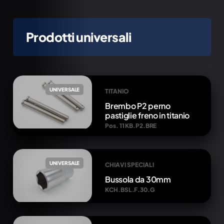
Prodotti universali
UNIVERSALE
TITANIO
Brembo P2 perno
pastiglie freno in titanio
Pos. 11 KB.P2.BRE
UNIVERSALE
CHIAVI SPECIALI
Bussola da 30mm
KCH.BSL.F.30.G