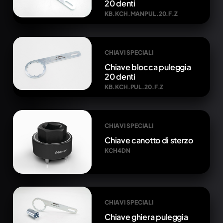
20 denti
KB.KCH.MANPUL.20.F.Z
CHIAVI SPECIALI
Chiave blocca puleggia
20 denti
KB.KCH.PUL.20.F.Z
CHIAVI SPECIALI
Chiave canotto di sterzo
KCH4DN
CHIAVI SPECIALI
Chiave ghiera puleggia