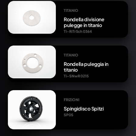
TITANIO
Rondella divisione
pulegge in titanio
Ti-RiTrSch 0364
TITANIO
Rondella puleggia in
titanio
Ti-SNwR 0215
FRIZIONI
Spingidisco Spitzi
SP05