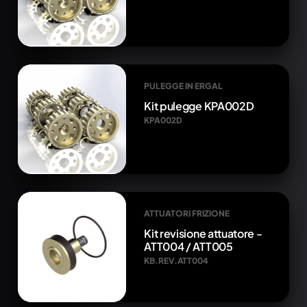
PULEGGE IN ERGAL
Kit pulegge KPA002D
KPA002D
ATTUATORI FRIZIONE
Kit revisione attuatore -
ATT004 / ATT005
KB.REV.ATT004