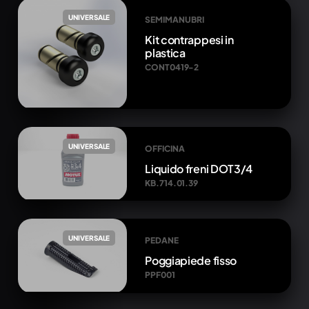
UNIVERSALE
SEMIMANUBRI
Kit contrappesi in
plastica
CONT0419-2
UNIVERSALE
OFFICINA
Liquido freni DOT3/4
KB.714.01.39
UNIVERSALE
PEDANE
Poggiapiede fisso
PPF001