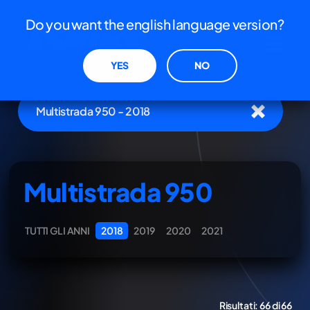
Do you want the english language version?
YES
NO
Multistrada 950 - 2018
Multistrada 950
TUTTI GLI ANNI
2018
2019
2020
2021
Risultati:
66 di 66