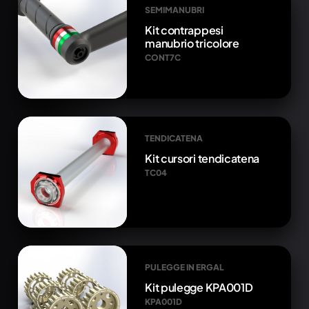
SEMIMANUBRI
Kit contrappesi
manubrio tricolore
CONT7C
TENDICATENA
Kit cursori tendicatena
TC04
PULEGGE IN ERGAL
Kit pulegge KPA001D
KPA001D