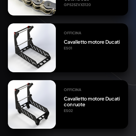
GP525ZVX3120
OFFICINA
Cavalletto motore Ducati
ES01
OFFICINA
Cavalletto motore Ducati
con ruote
ES02