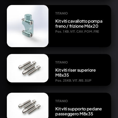
TITANIO
Kit viti cavallotto pompa
freno / frizione M6x20
Pos. 1 KB.VIT.CAV.POM.FRE
TITANIO
Kit viti riser superiore
M8x35
Pos. 25 KB.VIT.RIS.SUP
TITANIO
Kit viti supporto pedane
passeggero M8x35