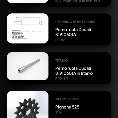
Pos. 25 KB.VIT.SUP.PED.PAS
PERNI RUOTA ANTERIORE
Perno ruota Ducati
81910601A
PR04
TITANIO
Perno ruota Ducati
81910601A in titanio
PR04TIT
TRASMISSIONI
Pignone 525
2114