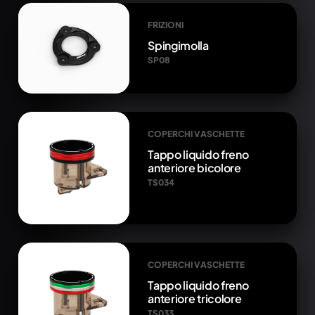
FRIZIONI
Spingimolla
SP08
COPERCHI VASCHETTE
Tappo liquido freno
anteriore bicolore
TS034
COPERCHI VASCHETTE
Tappo liquido freno
anteriore tricolore
TS033