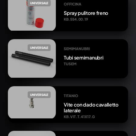
UNIVERSALE
OFFICINA
Spray pulitore freno
KB.554.00.19
UNIVERSALE
SEMIMANUBRI
Tubi semimanubri
TUSEM
UNIVERSALE
TITANIO
Vite con dado cavalletto
laterale
KB.VIT.T.41X17.G