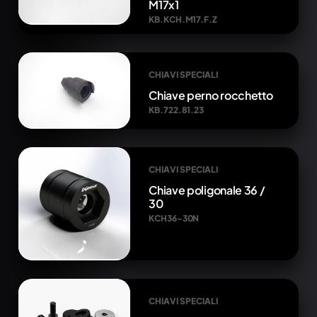
M17x1
KB.KCH.M17.F.Z
CHIAVI SPECIALI
Chiave perno rocchetto
KB.722.81.23
CHIAVI SPECIALI
Chiave poligonale 36 /
30
KCH36-30N
CHIAVI SPECIALI