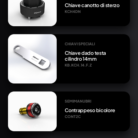
Chiave canotto di sterzo
KCH4DN
CHIAVI SPECIALI
Chiave dado testa
cilindro 14mm
KB.KCH.14.F.Z
SEMIMANUBRI
Contrappeso bicolore
CONT2C