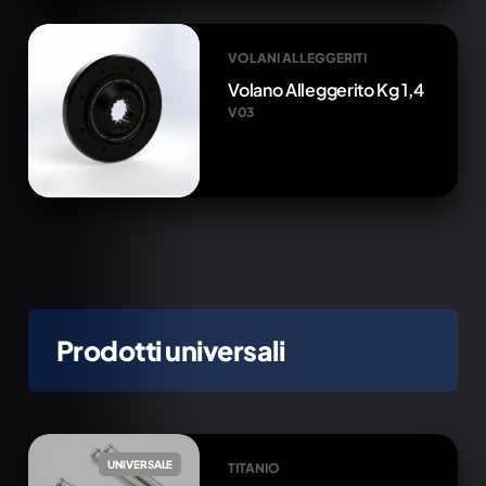
VOLANI ALLEGGERITI
Volano Alleggerito Kg 1,4
V03
Prodotti universali
UNIVERSALE
TITANIO