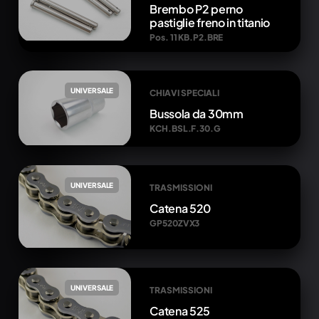
Brembo P2 perno
pastiglie freno in titanio
Pos. 11 KB.P2.BRE
UNIVERSALE
CHIAVI SPECIALI
Bussola da 30mm
KCH.BSL.F.30.G
UNIVERSALE
TRASMISSIONI
Catena 520
GP520ZVX3
UNIVERSALE
TRASMISSIONI
Catena 525