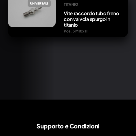
UNIVERSALE
TITANIO
Vite raccordo tubo freno
con valvola spurgo in
titanio
Pos. 3 M10x1T
Supporto e Condizioni