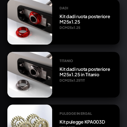
DADI
Kit dadi ruota posteriore
M25x1.25
DCM25x1.25
TITANIO
Kit dadi ruota posteriore
M25x1.25 in Titanio
DCM25x1.25TIT
PULEGGE IN ERGAL
Kit pulegge KPA003D