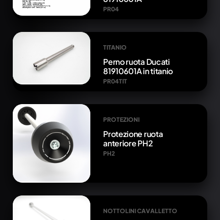
PR04
TITANIO
Perno ruota Ducati
81910601A in titanio
PR04TIT
PROTEZIONI
Protezione ruota
anteriore PH2
PH2
NOTTOLINI CAVALLETTO