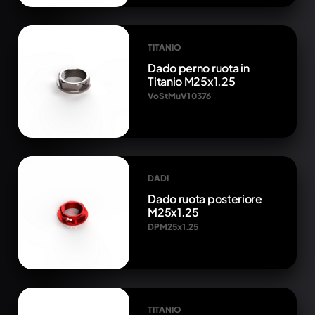
TITANIO
Dado perno ruota in
Titanio M25x1.25
VoStMuV1 0376
DADI
Dado ruota posteriore
M25x1.25
DPM25x1.25
TITANIO