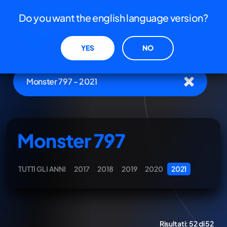
Do you want the english language version?
YES
NO
Monster 797 - 2021
Monster 797
TUTTI GLI ANNI
2017
2018
2019
2020
2021
Risultati:
52 di 52