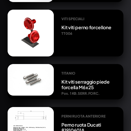
VITI SPECIALI
Kit viti perno forcellone
TT006
TITANIO
Kit viti serraggio piede
forcella M6x25
Pos. 1 KB.SERR.FORC.
PERNI RUOTA ANTERIORE
Perno ruota Ducati
81910601A