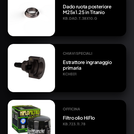
Dado ruota posteriore
M25x1.25 in Titanio
KB.DAD.T.38X10.G
CHIAVI SPECIALI
Estrattore ingranaggio
primaria
KCHE01
OFFICINA
Filtro olio HiFlo
KB.723.11.78