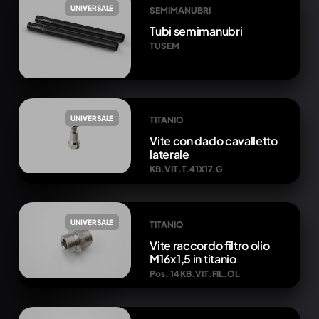
UNIVERSALE
SEMIMANUBRI
Tubi semimanubri
TUSEM
UNIVERSALE
TITANIO
Vite con dado cavalletto
laterale
KB.VIT.T.41X17.G
UNIVERSALE
TITANIO
Vite raccordo filtro olio
M16x1,5 in titanio
Pos. 14 KB.VIT.FIL.OL