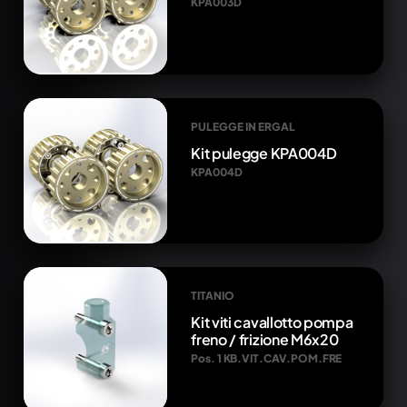
KPA003D
PULEGGE IN ERGAL
Kit pulegge KPA004D
KPA004D
TITANIO
Kit viti cavallotto pompa
freno / frizione M6x20
Pos. 1 KB.VIT.CAV.POM.FRE