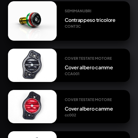
SEMIMANUBRI
Contrappeso tricolore
CONT3C
COVER TESTATE MOTORE
Cover albero camme
CCA001
COVER TESTATE MOTORE
Cover albero camme
cc002