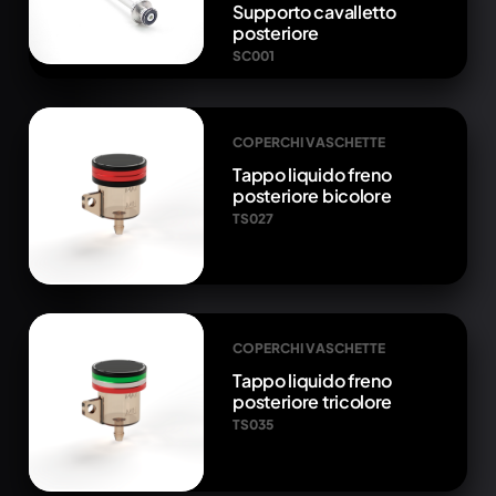
Supporto cavalletto
posteriore
SC001
COPERCHI VASCHETTE
Tappo liquido freno
posteriore bicolore
TS027
COPERCHI VASCHETTE
Tappo liquido freno
posteriore tricolore
TS035