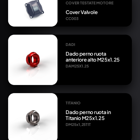
COVER TESTATE MOTORE
Cover Valvole
CC003
DADI
Dado perno ruota
anteriore alto M25x1.25
DAM25X1.25
TITANIO
Dado perno ruota in
Titanio M25x1.25
DM25x1,25TIT