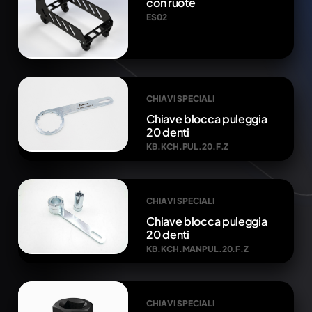
con ruote
ES02
CHIAVI SPECIALI
Chiave blocca puleggia
20 denti
KB.KCH.PUL.20.F.Z
CHIAVI SPECIALI
Chiave blocca puleggia
20 denti
KB.KCH.MANPUL.20.F.Z
CHIAVI SPECIALI