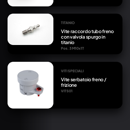
TITANIO
Vite raccordo tubo freno
con valvola spurgo in
titanio
Pos. 3 M10x1T
VITI SPECIALI
Vite serbatoio freno /
frizione
VITS01