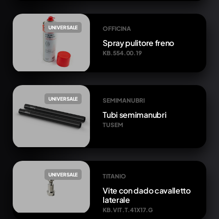
UNIVERSALE
OFFICINA
Spray pulitore freno
KB.554.00.19
UNIVERSALE
SEMIMANUBRI
Tubi semimanubri
TUSEM
UNIVERSALE
TITANIO
Vite con dado cavalletto
laterale
KB.VIT.T.41X17.G