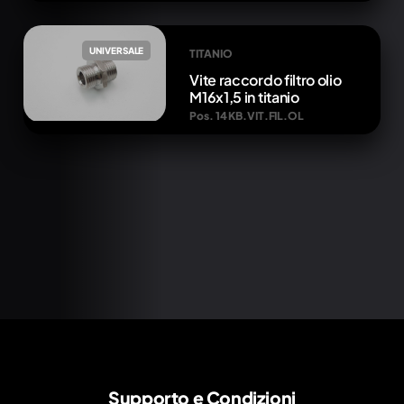
UNIVERSALE
TITANIO
Vite raccordo filtro olio
M16x1,5 in titanio
Pos. 14 KB.VIT.FIL.OL
Supporto e Condizioni