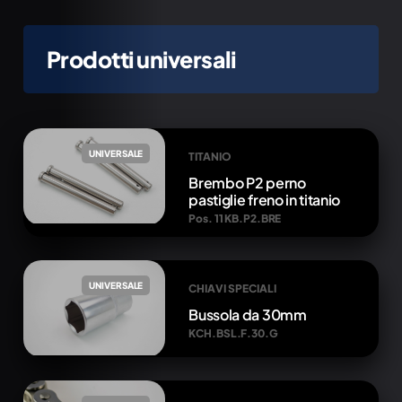
Prodotti universali
UNIVERSALE
TITANIO
Brembo P2 perno
pastiglie freno in titanio
Pos. 11 KB.P2.BRE
UNIVERSALE
CHIAVI SPECIALI
Bussola da 30mm
KCH.BSL.F.30.G