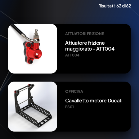
Risultati:
62 di 62
ATTUATORI FRIZIONE
Attuatore frizione
maggiorato - ATT004
ATT004
OFFICINA
Cavalletto motore Ducati
ES01