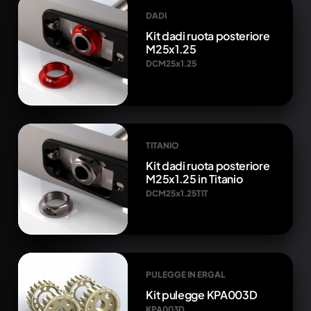
DADI
Kit dadi ruota posteriore
M25x1.25
DCM25x1.25
TITANIO
Kit dadi ruota posteriore
M25x1.25 in Titanio
DCM25x1.25TIT
PULEGGE IN ERGAL
Kit pulegge KPA003D
KPA003D