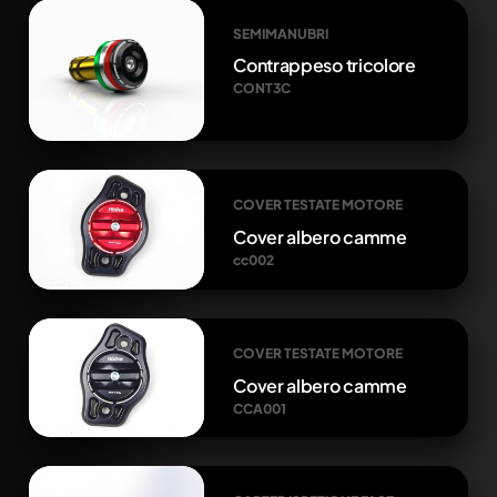
SEMIMANUBRI
Contrappeso tricolore
CONT3C
COVER TESTATE MOTORE
Cover albero camme
cc002
COVER TESTATE MOTORE
Cover albero camme
CCA001