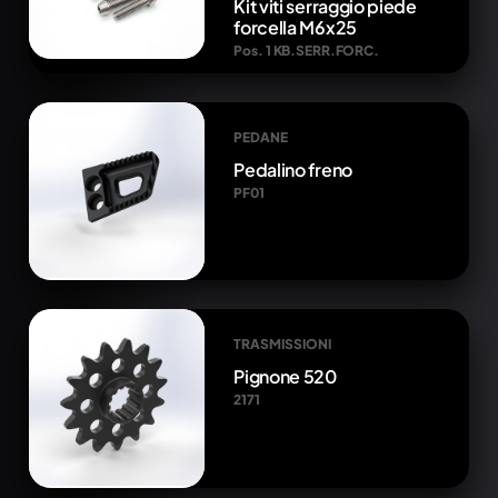
Kit viti serraggio piede
forcella M6x25
Pos. 1 KB.SERR.FORC.
PEDANE
Pedalino freno
PF01
TRASMISSIONI
Pignone 520
2171