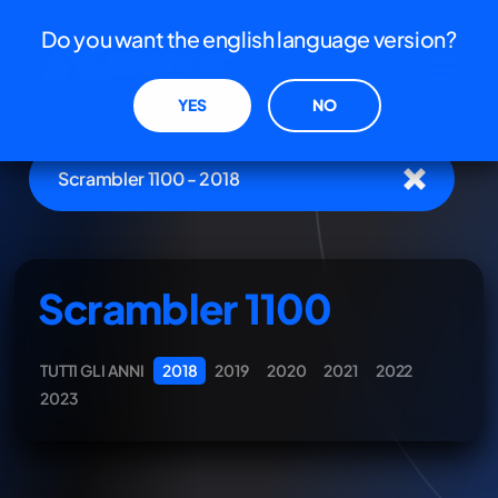
Do you want the english language version?
YES
NO
Scrambler 1100 - 2018
Scrambler 1100
TUTTI GLI ANNI
2018
2019
2020
2021
2022
2023