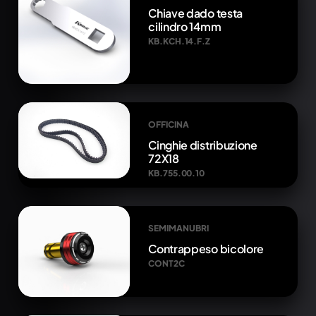
Chiave dado testa
cilindro 14mm
KB.KCH.14.F.Z
OFFICINA
Cinghie distribuzione
72X18
KB.755.00.10
SEMIMANUBRI
Contrappeso bicolore
CONT2C