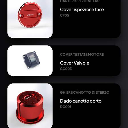
CARTER ISPEZIONE FASE
Cover ispezione fase
CF05
COVER TESTATE MOTORE
Cover Valvole
CC003
GHIERE CANOTTO DI STERZO
Dado canotto corto
DC001