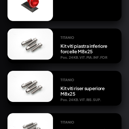
TITANIO
Kit viti piastra inferiore
forcelle M8x25
Pos. 24 KB.VIT.PIA.INF.FOR
TITANIO
Kit viti riser superiore
M8x25
Pos. 24 KB.VIT.RIS.SUP.
TITANIO