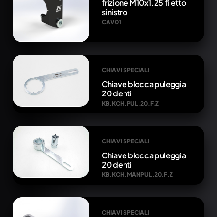
frizione M10x1.25 filetto
sinistro
CAV01
CHIAVI SPECIALI
Chiave blocca puleggia
20 denti
KB.KCH.PUL.20.F.Z
CHIAVI SPECIALI
Chiave blocca puleggia
20 denti
KB.KCH.MANPUL.20.F.Z
CHIAVI SPECIALI