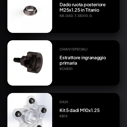
Dado ruota posteriore
M25x1.25 in Titanio
KB.DAD.T.38X10.G
CHIAVI SPECIALI
Estrattore ingranaggio
primaria
KCHE01
DADI
Kit 5 dadi M10x1.25
KB13