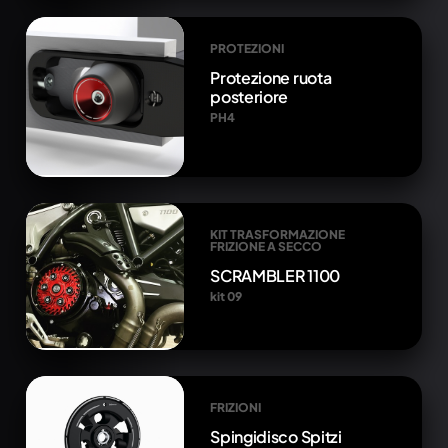
PROTEZIONI
Protezione ruota
posteriore
PH4
KIT TRASFORMAZIONE
FRIZIONE A SECCO
SCRAMBLER 1100
kit 09
FRIZIONI
Spingidisco Spitzi