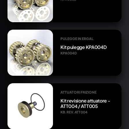
PULEGGE IN ERGAL
Kit pulegge KPA004D
KPA004D
ATTUATORI FRIZIONE
Kit revisione attuatore -
ATT004 / ATT005
KB.REV.ATT004