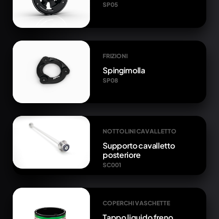
SP05
FRIZIONI
Spingimolla
SP08
NOTTOLINI CAVALLETTO
Supporto cavalletto
posteriore
SC001
COPERCHI VASCHETTE
Tappo liquido freno