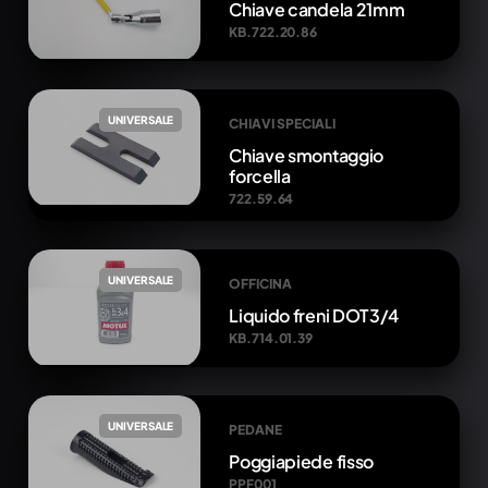
Chiave candela 21mm
KB.722.20.86
UNIVERSALE
CHIAVI SPECIALI
Chiave smontaggio
forcella
722.59.64
UNIVERSALE
OFFICINA
Liquido freni DOT3/4
KB.714.01.39
UNIVERSALE
PEDANE
Poggiapiede fisso
PPF001