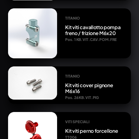
TITANIO
Kit viti cavallotto pompa
freno / frizione M6x20
Pos. 1 KB.VIT.CAV.POM.FRE
TITANIO
Kit viti cover pignone
M6x16
Pos. 26 KB.VIT.PIG
VITI SPECIALI
Kit viti perno forcellone
TT006