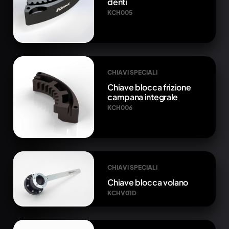
denti
KCH005
CHIAVI SPECIALI
Chiave blocca frizione
campana integrale
KCH006
CHIAVI SPECIALI
Chiave blocca volano
KCHV01D