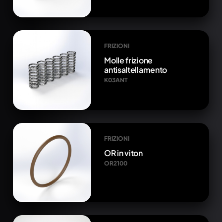
FRIZIONI
Molle frizione
antisaltellamento
K03ANT
FRIZIONI
OR in viton
OR2100