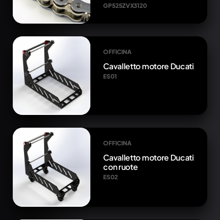
GP525ZVX3120
OFFICINA
Cavalletto motore Ducati
ES01
OFFICINA
Cavalletto motore Ducati
con ruote
ES02