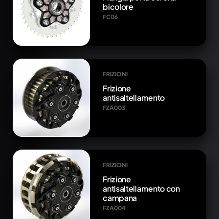
bicolore
FC06
FRIZIONI
Frizione
antisaltellamento
FZA003
FRIZIONI
Frizione
antisaltellamento con
campana
FZA004