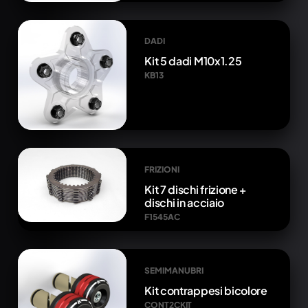
DADI
Kit 5 dadi M10x1.25
KB13
FRIZIONI
Kit 7 dischi frizione +
dischi in acciaio
F1545AC
SEMIMANUBRI
Kit contrappesi bicolore
CONT2CKIT