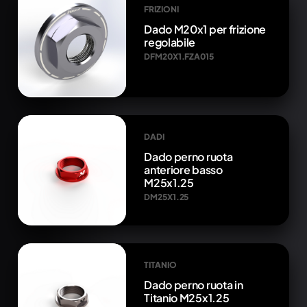
FRIZIONI
Dado M20x1 per frizione
regolabile
DFM20X1.FZA015
DADI
Dado perno ruota
anteriore basso
M25x1.25
DM25X1.25
TITANIO
Dado perno ruota in
Titanio M25x1.25