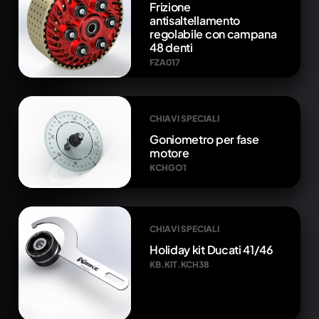
Frizione
antisaltellamento
regolabile con campana
48 denti
FZA017
CHIAVI SPECIALI
Goniometro per fase
motore
KCHGO1
CHIAVI SPECIALI
Holiday kit Ducati 41/46
KB.KIT.KCH38