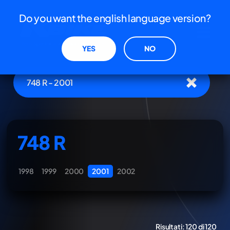
Do you want the english language version?
YES
NO
748 R - 2001
748 R
1998
1999
2000
2001
2002
Risultati:
120 di 120