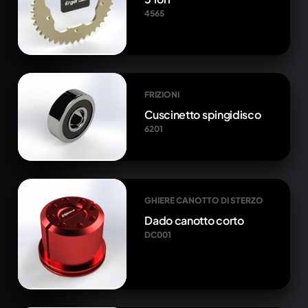
4565
FRIZIONI
Cuscinetto spingidisco
6201
GHIERE CANOTTO DI STERZO
Dado canotto corto
DC001