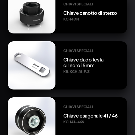
CHIAVI SPECIALI
Chiave canotto di sterzo
KCH4DN
CHIAVI SPECIALI
Chiave dado testa
cilindro 15mm
KB.KCH.15.F.Z
CHIAVI SPECIALI
Chiave esagonale 41 / 46
KCH41-46N