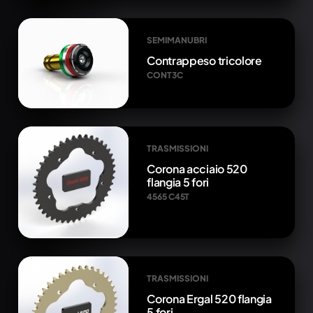
SEMIMANUBRI
Contrappeso tricolore
CONT3C
TRASMISSIONI
Corona acciaio 520
flangia 5 fori
4565 C45T
TRASMISSIONI
Corona Ergal 520 flangia
5 fori