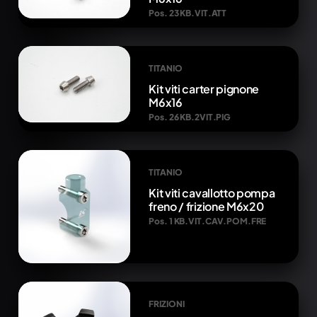
Pos. 23 KB.VIT.ATT
TITANIO
Kit viti carter pignone
M6x16
Pos. 26 KB.2VIT.PIG
TITANIO
Kit viti cavallotto pompa
freno / frizione M6x20
Pos. 1 KB.VIT.CAV.POM.FRE
FRIZIONI