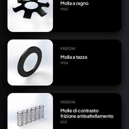
Molla a ragno
M03
FRIZIONI
Molla a tazza
M04
FRIZIONI
Molle di contrasto
frizione antisaltellamento
K02