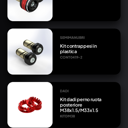
SEMIMANUBRI
Kit contrappesi in
plastica
CONT0419-2
DADI
Kit dadi perno ruota
posteriore
M38x1.5/M33x1.5
KITDM38