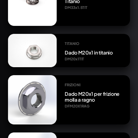
Titanio
DM33x1.5TIT
TITANIO
Dado M20x1 in titanio
DM20x1TIT
FRIZIONI
Dado M20x1 per frizione
molla a ragno
DFM20X1RAG