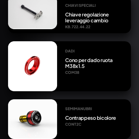
CHIAVI SPECIALI
Chiave regolazione
leveraggio cambio
KB.722.44.22
DADI
Cono per dado ruota
M38x1.5
COM38
SEMIMANUBRI
Contrappeso bicolore
CONT2C