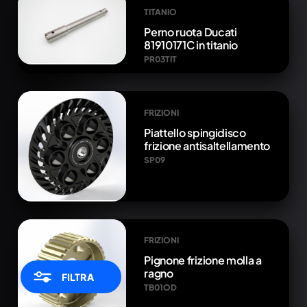
TITANIO
Perno ruota Ducati
81910171C in titanio
PR03TIT
FRIZIONI
Piattello spingidisco
frizione antisaltellamento
SP09
FRIZIONI
Pignone frizione molla a
ragno
FILTRA
TB01OD