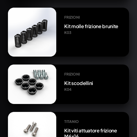
FRIZIONI
Kit molle frizione brunite
K03
FRIZIONI
Kit scodellini
K04
TITANIO
Kit viti attuatore frizione
M6x16