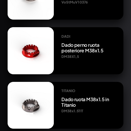
VoStMuV1 0376
DADI
Dado perno ruota
posteriore M38x1.5
DM38X1,5
TITANIO
Dado ruota M38x1.5 in
Titanio
DM38x1.5TIT