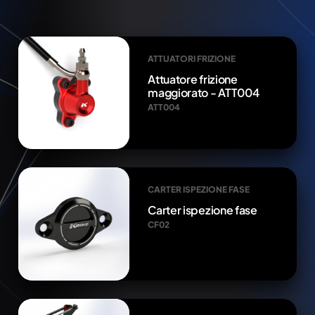
ATTUATORI FRIZIONE
Attuatore frizione
maggiorato - ATT004
ATT004
CARTER ISPEZIONE FASE
Carter ispezione fase
CF02