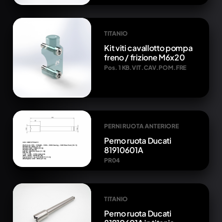
TITANIO
Kit viti cavallotto pompa
freno / frizione M6x20
Pos. 1 KB.VIT.CAV.POM.FRE
PERNI RUOTA ANTERIORE
Perno ruota Ducati
81910601A
PR04
TITANIO
Perno ruota Ducati