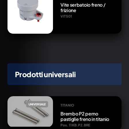
Vite serbatoio freno /
frizione
VITS01
Prodotti universali
UNIVERSALE
TITANIO
Brembo P2 perno
pastiglie freno in titanio
Pos. 11 KB.P2.BRE