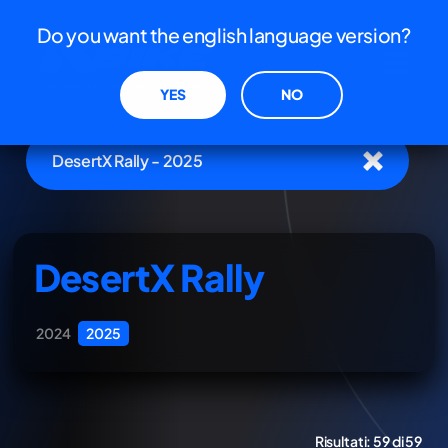
Do you want the english language version?
YES
NO
DesertX Rally - 2025
DesertX Rally
2024
2025
Risultati:
59 di 59