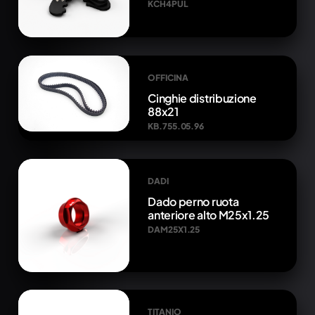
KCH4PUL
OFFICINA
Cinghie distribuzione
88x21
KB.755.05.96
DADI
Dado perno ruota
anteriore alto M25x1.25
DAM25X1.25
TITANIO