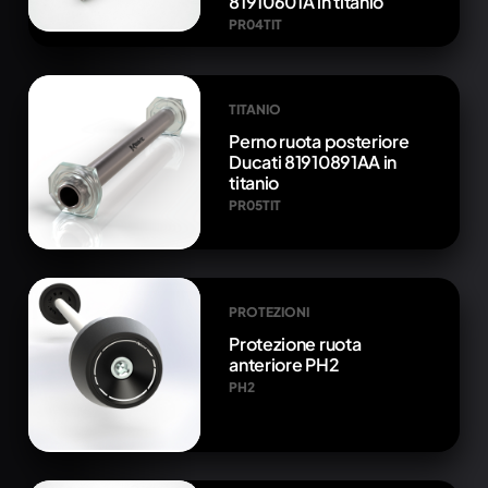
81910601A in titanio
PR04TIT
TITANIO
Perno ruota posteriore
Ducati 81910891AA in
titanio
PR05TIT
PROTEZIONI
Protezione ruota
anteriore PH2
PH2