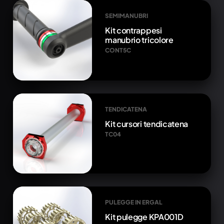
SEMIMANUBRI
Kit contrappesi
manubrio tricolore
CONT5C
TENDICATENA
Kit cursori tendicatena
TC04
PULEGGE IN ERGAL
Kit pulegge KPA001D