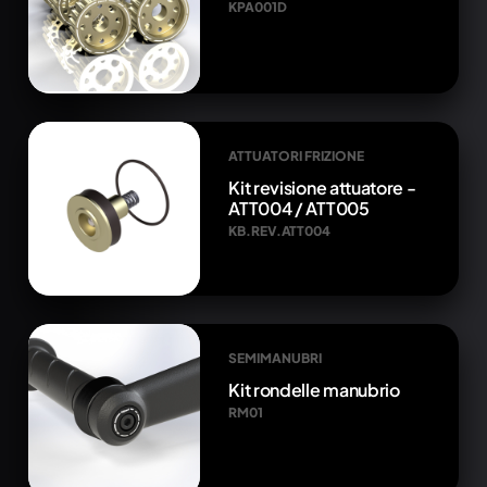
KPA001D
ATTUATORI FRIZIONE
Kit revisione attuatore -
ATT004 / ATT005
KB.REV.ATT004
SEMIMANUBRI
Kit rondelle manubrio
RM01