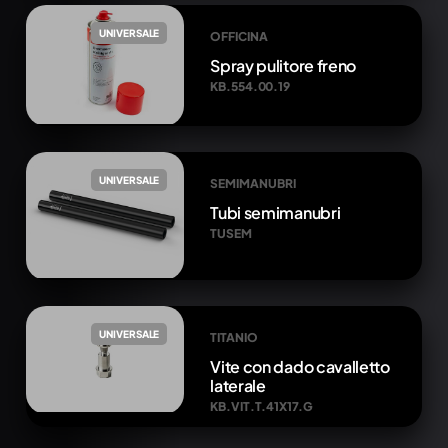
UNIVERSALE
OFFICINA
Spray pulitore freno
KB.554.00.19
UNIVERSALE
SEMIMANUBRI
Tubi semimanubri
TUSEM
UNIVERSALE
TITANIO
Vite con dado cavalletto
laterale
KB.VIT.T.41X17.G