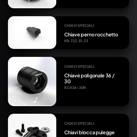
CHIAVI SPECIALI
Chiave perno rocchetto
KB.722.81.23
CHIAVI SPECIALI
Chiave poligonale 36 /
30
KCH36-30N
CHIAVI SPECIALI
Chiavi blocca pulegge