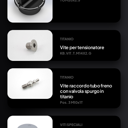
TOM20X2.5
TITANIO
Vite per tensionatore
KB.VIT.T.M14X2.G
TITANIO
Vite raccordo tubo freno
con valvola spurgo in
titanio
Pos. 3 M10x1T
VITI SPECIALI