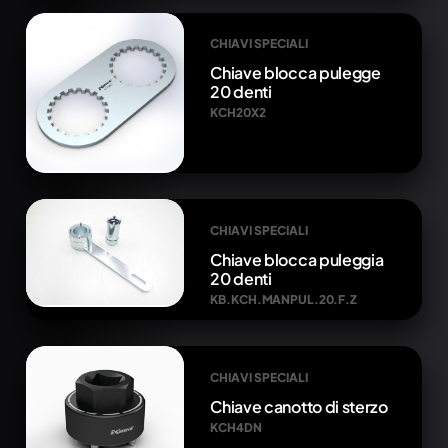
CHIAVI SPECIALI
Chiave blocca pulegge
20 denti
KCH20X2
CHIAVI SPECIALI
Chiave blocca puleggia
20 denti
KB.KCH.MANPUL.20.F.Z
CHIAVI SPECIALI
Chiave canotto di sterzo
KCH4DN