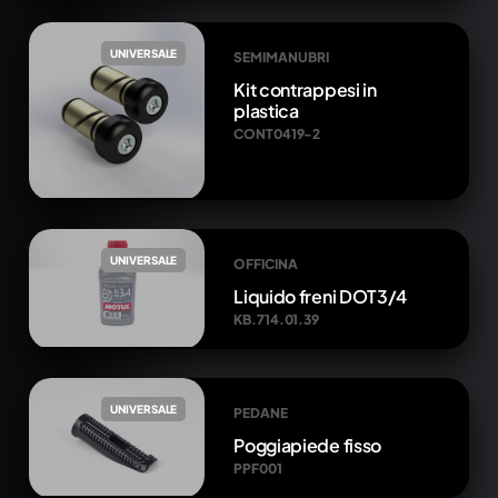
UNIVERSALE
SEMIMANUBRI
Kit contrappesi in
plastica
CONT0419-2
UNIVERSALE
OFFICINA
Liquido freni DOT3/4
KB.714.01.39
UNIVERSALE
PEDANE
Poggiapiede fisso
PPF001