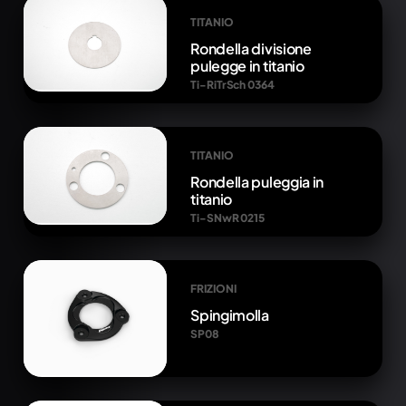
TITANIO
Rondella divisione
pulegge in titanio
Ti-RiTrSch 0364
TITANIO
Rondella puleggia in
titanio
Ti-SNwR 0215
FRIZIONI
Spingimolla
SP08