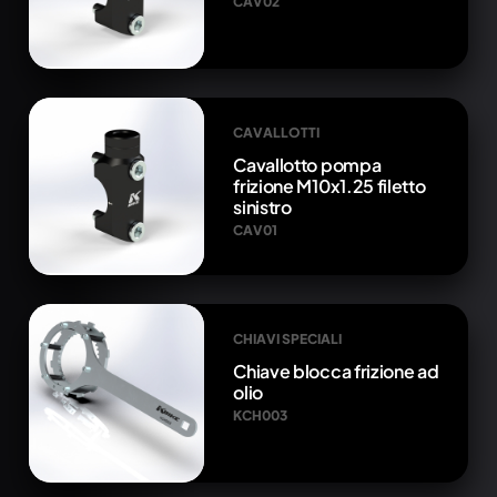
CAV02
CAVALLOTTI
Cavallotto pompa
frizione M10x1.25 filetto
sinistro
CAV01
CHIAVI SPECIALI
Chiave blocca frizione ad
olio
KCH003