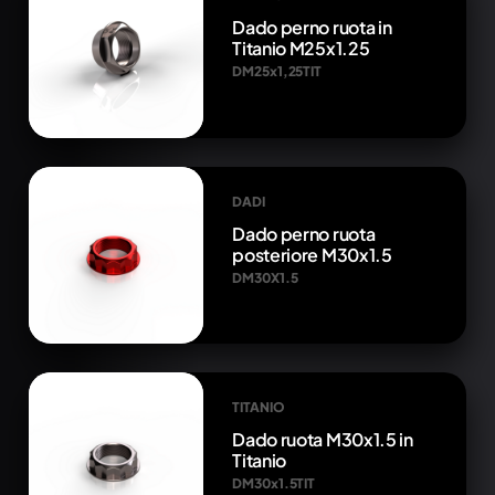
Dado perno ruota in
Titanio M25x1.25
DM25x1,25TIT
DADI
Dado perno ruota
posteriore M30x1.5
DM30X1.5
TITANIO
Dado ruota M30x1.5 in
Titanio
DM30x1.5TIT