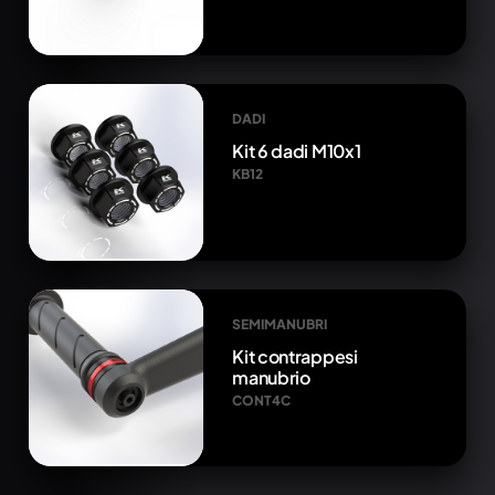
DADI
Kit 6 dadi M10x1
KB12
SEMIMANUBRI
Kit contrappesi
manubrio
CONT4C