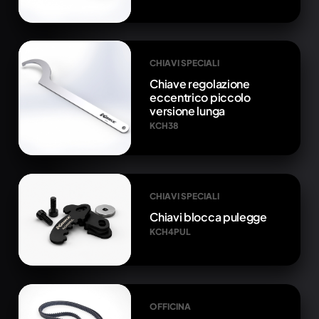
CHIAVI SPECIALI
Chiave regolazione
eccentrico piccolo
versione lunga
KCH38
CHIAVI SPECIALI
Chiavi blocca pulegge
KCH4PUL
OFFICINA