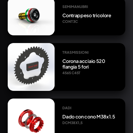
SEMIMANUBRI
Contrappeso tricolore
CONT3C
TRASMISSIONI
Corona acciaio 520
flangia 5 fori
4565 C45T
DADI
Dado con cono M38x1.5
DCM38X1,5