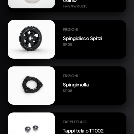
Ti-SNwR 0215
FRIZIONI
Spingidisco Spitzi
SP05
FRIZIONI
Spingimolla
SP08
TAPPI TELAIO
Tappi telaio TT002