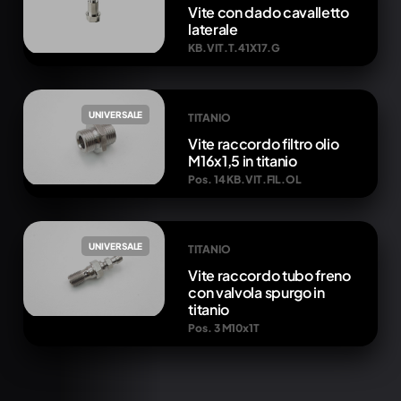
Vite con dado cavalletto
laterale
KB.VIT.T.41X17.G
UNIVERSALE
TITANIO
Vite raccordo filtro olio
M16x1,5 in titanio
Pos. 14 KB.VIT.FIL.OL
UNIVERSALE
TITANIO
Vite raccordo tubo freno
con valvola spurgo in
titanio
Pos. 3 M10x1T