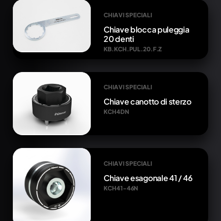
CHIAVI SPECIALI
Chiave blocca puleggia
20 denti
KB.KCH.PUL.20.F.Z
CHIAVI SPECIALI
Chiave canotto di sterzo
KCH4DN
CHIAVI SPECIALI
Chiave esagonale 41 / 46
KCH41-46N