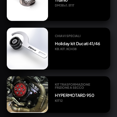
DM38x1.5TIT
CHIAVI SPECIALI
Holiday kit Ducati 41/46
KB.KIT.KCH38
KIT TRASFORMAZIONE
FRIZIONE A SECCO
HYPERMOTARD 950
KIT12