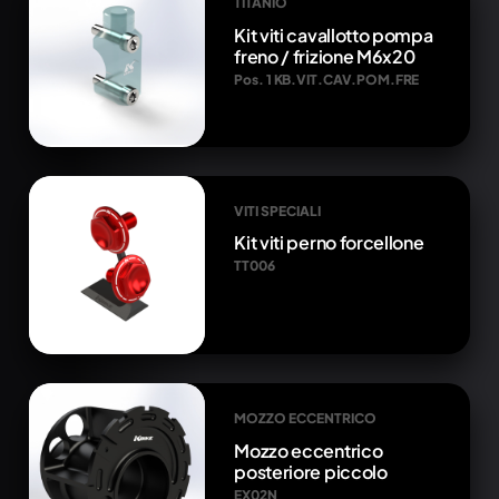
TITANIO
Kit viti cavallotto pompa
freno / frizione M6x20
Pos. 1 KB.VIT.CAV.POM.FRE
VITI SPECIALI
Kit viti perno forcellone
TT006
MOZZO ECCENTRICO
Mozzo eccentrico
posteriore piccolo
EX02N