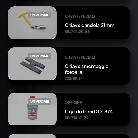
UNIVERSALE
CHIAVI SPECIALI
Chiave candela 21mm
KB.722.20.86
UNIVERSALE
CHIAVI SPECIALI
Chiave smontaggio
forcella
722.59.64
UNIVERSALE
OFFICINA
Liquido freni DOT3/4
KB.714.01.39