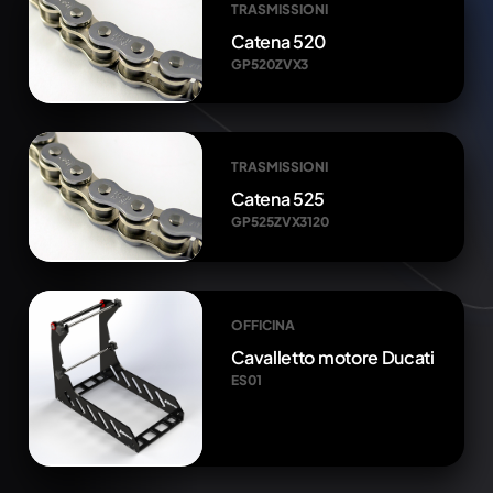
TRASMISSIONI
Catena 520
GP520ZVX3
TRASMISSIONI
Catena 525
GP525ZVX3120
OFFICINA
Cavalletto motore Ducati
ES01