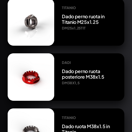
TITANIO
Dado perno ruota in
Titanio M25x1.25
DM25x1,25TIT
DADI
Dado perno ruota
posteriore M38x1.5
DM38X1,5
TITANIO
Dado ruota M38x1.5 in
Titanio