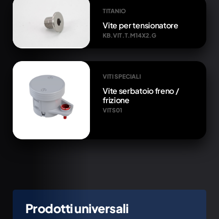
TITANIO
Vite per tensionatore
KB.VIT.T.M14X2.G
VITI SPECIALI
Vite serbatoio freno /
frizione
VITS01
Prodotti universali