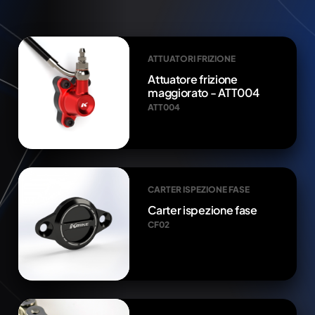
ATTUATORI FRIZIONE
Attuatore frizione
maggiorato - ATT004
ATT004
CARTER ISPEZIONE FASE
Carter ispezione fase
CF02