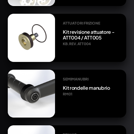
ATTUATORI FRIZIONE
Kit revisione attuatore -
ATT004 / ATT005
KB.REV.ATT004
SEMIMANUBRI
Kit rondelle manubrio
RM01