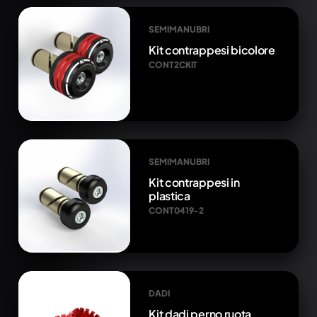
SEMIMANUBRI
Kit contrappesi bicolore
CONT2CKIT
SEMIMANUBRI
Kit contrappesi in
plastica
CONT0419-2
DADI
Kit dadi perno ruota