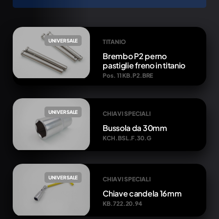
UNIVERSALE
TITANIO
Brembo P2 perno
pastiglie freno in titanio
Pos. 11 KB.P2.BRE
UNIVERSALE
CHIAVI SPECIALI
Bussola da 30mm
KCH.BSL.F.30.G
UNIVERSALE
CHIAVI SPECIALI
Chiave candela 16mm
KB.722.20.94