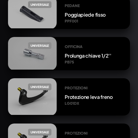
UNIVERSALE
PEDANE
Poggiapiede fisso
PPF001
UNIVERSALE
OFFICINA
Prolunga chiave 1/2''
PB75
UNIVERSALE
PROTEZIONI
Protezione leva freno
LG01DX
UNIVERSALE
PROTEZIONI