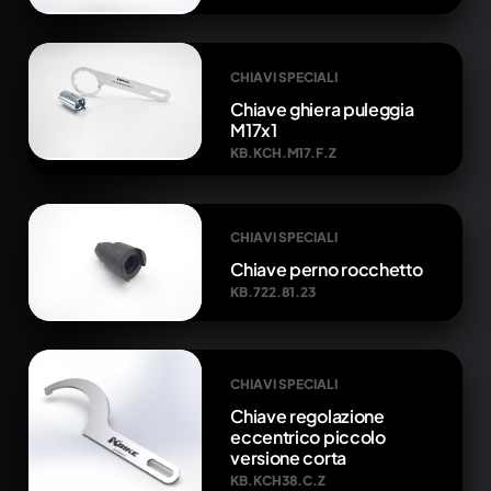
CHIAVI SPECIALI
Chiave ghiera puleggia
M17x1
KB.KCH.M17.F.Z
CHIAVI SPECIALI
Chiave perno rocchetto
KB.722.81.23
CHIAVI SPECIALI
Chiave regolazione
eccentrico piccolo
versione corta
KB.KCH38.C.Z