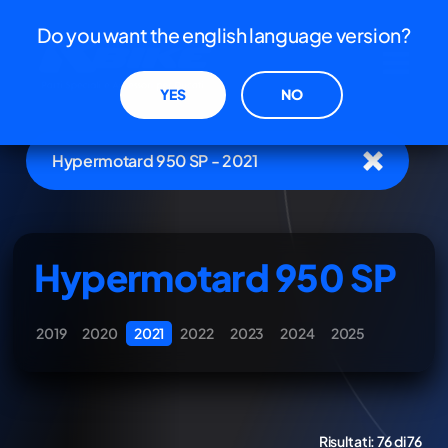
Do you want the english language version?
YES
NO
Hypermotard 950 SP - 2021
Hypermotard 950 SP
2019
2020
2021
2022
2023
2024
2025
Risultati:
76 di 76