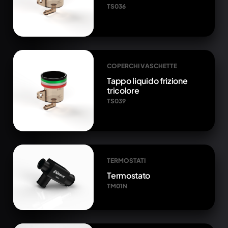
TS036
COPERCHI VASCHETTE
Tappo liquido frizione
tricolore
TS039
TERMOSTATI
Termostato
TM01N