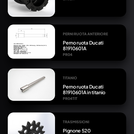
PERNI RUOTA ANTERIORE
Perno ruota Ducati
81910601A
PR04
TITANIO
Perno ruota Ducati
81910601A in titanio
PR04TIT
TRASMISSIONI
Pignone 520