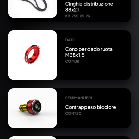
Cinghie distribuzione
88x21
KB.755.05.96
DADI
Cono per dado ruota
M38x1.5
COM38
SEMIMANUBRI
Contrappeso bicolore
CONT2C