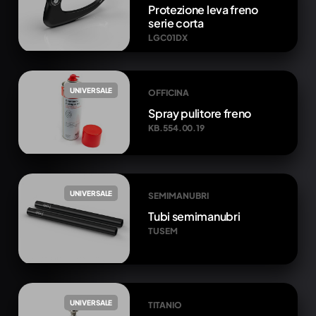
Protezione leva freno
serie corta
LGC01DX
UNIVERSALE
OFFICINA
Spray pulitore freno
KB.554.00.19
UNIVERSALE
SEMIMANUBRI
Tubi semimanubri
TUSEM
UNIVERSALE
TITANIO