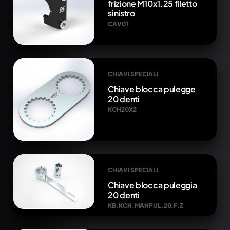
frizione M10x1.25 filetto
sinistro
CAV01
CHIAVI SPECIALI
Chiave blocca pulegge
20 denti
KCH20X2
CHIAVI SPECIALI
Chiave blocca puleggia
20 denti
KB.KCH.MANPUL.20.F.Z