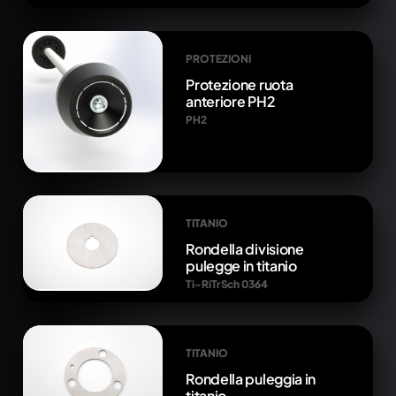
PROTEZIONI
Protezione ruota
anteriore PH2
PH2
TITANIO
Rondella divisione
pulegge in titanio
Ti-RiTrSch 0364
TITANIO
Rondella puleggia in
titanio