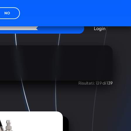
NO
Login
Risultati:
139 di 139