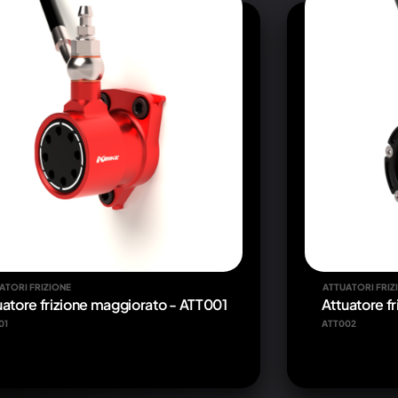
ATORI FRIZIONE
ATTUATORI FRIZ
uatore frizione maggiorato - ATT001
Attuatore f
01
ATT002