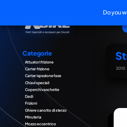
Do you wa
St
Categorie
Attuatori frizione
2010
Carter frizione
Carter ispezione fase
Chiavi speciali
Coperchi vaschette
Dadi
Frizioni
Ghiere canotto di sterzo
Minuteria
Mozzo eccentrico