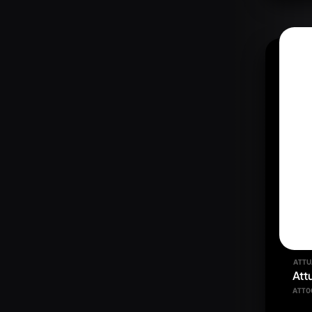
ATTU
Att
ATT0