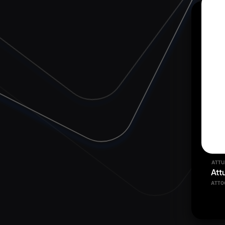
ATTU
Att
ATT0