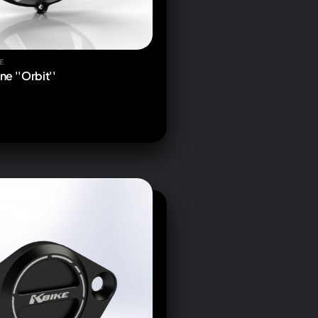
E
ne ''Orbit''