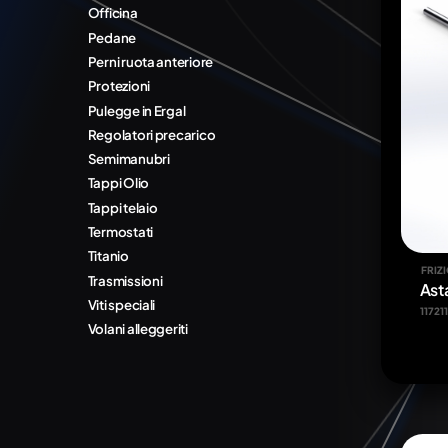
Officina
Pedane
Perni ruota anteriore
Protezioni
Pulegge in Ergal
Regolatori precarico
Semimanubri
Tappi Olio
Tappi telaio
Termostati
Titanio
FRIZ
Trasmissioni
Ast
Viti speciali
11721
Volani alleggeriti