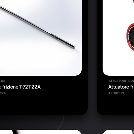
IONI
ATTUATORI FRIZ
a frizione 11721122A
Attuatore fr
122A
ATT001LPT