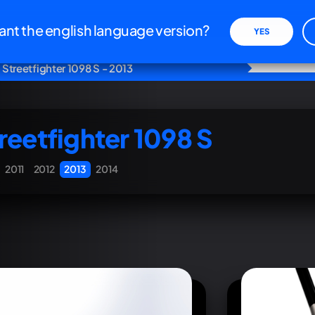
nt the english language version?
YES
Streetfighter 1098 S - 2013
reetfighter 1098 S
2011
2012
2013
2014