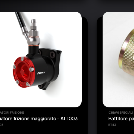
ATORI FRIZIONE
CHIAVI SPECIALI
uatore frizione maggiorato - ATT003
Battitore p
03
BT43