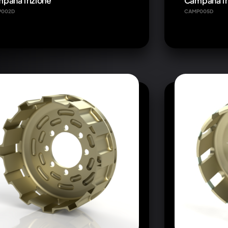
pana frizione
Campana fri
P002D
CAMP005D