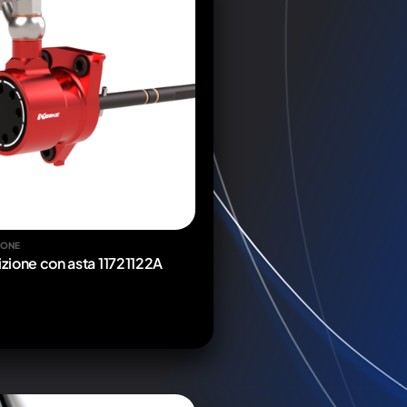
IONE
izione con asta 11721122A