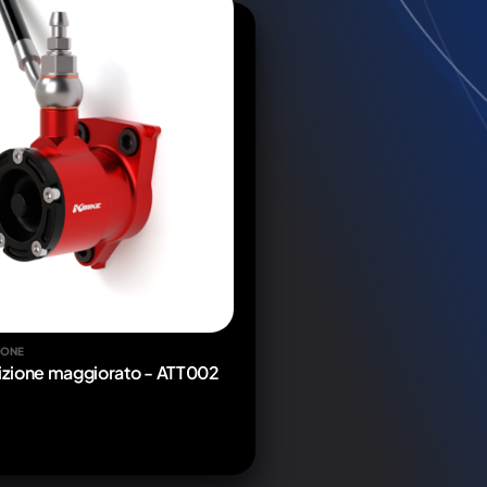
IONE
rizione maggiorato - ATT002