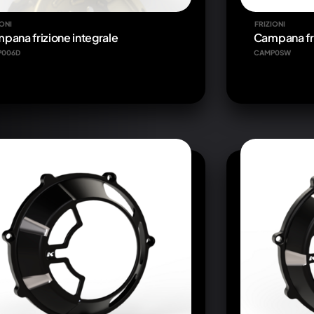
IONI
FRIZIONI
pana frizione integrale
Campana fr
P006D
CAMP0SW