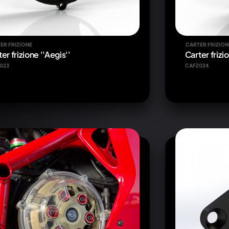
ER FRIZIONE
CARTER FRIZION
er frizione ''Aegis''
Carter frizio
023
CAFZ024