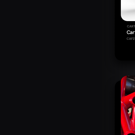
CART
Cart
CAFZ