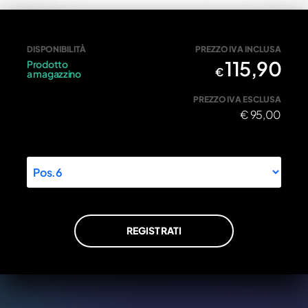
Dadi flangia portacorona in titanio M10x1
DISPONIBILITÀ
PREZZO IVA INCLUSA
115,90
Prodotto
€
a magazzino
PREZZO IVA ESCLUSA
€
95,00
REGISTRATI