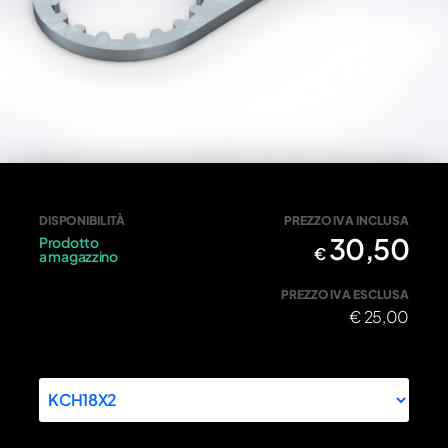
Chiave blocca pulegge 18 denti
DISPONIBILITÀ
PREZZO IVA INCLUSA
30,50
Prodotto
€
a magazzino
PREZZO IVA ESCLUSA
€
25,00