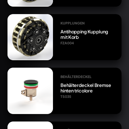
KUPPLUNGEN
Antihopping Kupplung
mit Korb
FZA004
BEHÄLTERDECKEL
Behälterdeckel Bremse
hinten tricolore
TS035