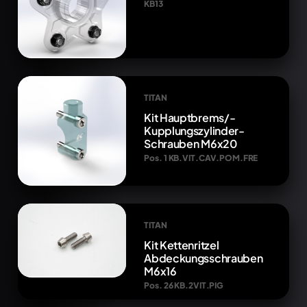
KB13
TITAN
Kit Hauptbrems/-
Kupplungszylinder-
Schrauben M6x20
Pos. 1 KB.VIT.CAV.POM.FRE
TITAN
Kit Kettenritzel
Abdeckungsschrauben
M6x16
Pos. 26 KB.2VIT.PIG