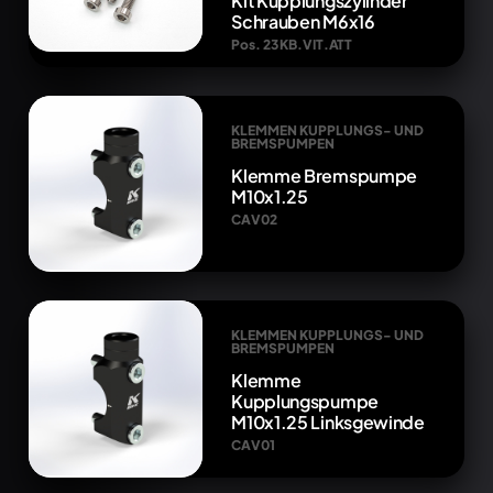
Kit Kupplungszylinder
Schrauben M6x16
Pos. 23 KB.VIT.ATT
KLEMMEN KUPPLUNGS- UND
BREMSPUMPEN
Klemme Bremspumpe
M10x1.25
CAV02
KLEMMEN KUPPLUNGS- UND
BREMSPUMPEN
Klemme
Kupplungspumpe
M10x1.25 Linksgewinde
CAV01