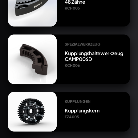
48 Zähne
KCH005
SPEZIALWERKZEUG
Kupplungshaltewerkzeug
CAMP006D
KCH006
KUPPLUNGEN
Kupplungskern
FZA005