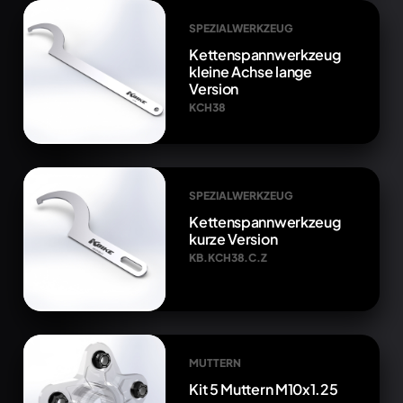
SPEZIALWERKZEUG
Kettenspannwerkzeug
kleine Achse lange
Version
KCH38
SPEZIALWERKZEUG
Kettenspannwerkzeug
kurze Version
KB.KCH38.C.Z
MUTTERN
Kit 5 Muttern M10x1.25