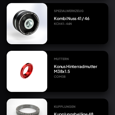
SPEZIALWERKZEUG
Kombi Nuss 41 / 46
KCH41-46N
MUTTERN
Konus Hinterradmutter
M38x1.5
COM38
KUPPLUNGEN
Kupplungsbeläge 48