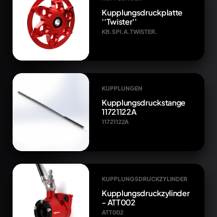
Kupplungsdruckplatte
''Twister''
KB.SPI.A.TWISTER.
KUPPLUNGEN
Kupplungsdruckstange
11721122A
11721122A
KUPPLUNGSDRUCKZYLINDER
Kupplungsdruckzylinder
- ATT002
ATT002