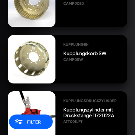
CAMP005D
KUPPLUNGEN
Kupplungskorb SW
CAMP0SW
KUPPLUNGSDRUCKZYLINDER
Kupplungszylinder mit
Druckstange 11721122A
FILTER
ATT001LPT