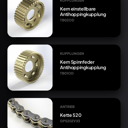
KUPPLUNGEN
Kern einstellbare
Antihoppingkupplung
TB02OD
KUPPLUNGEN
Kern Spinnfeder
Antihoppingkupplung
TB01OD
ANTRIEB
Kette 520
GP520ZVX3