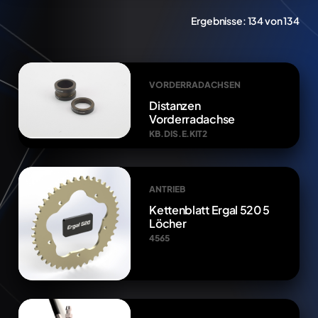
Ergebnisse:
134 von 134
VORDERRADACHSEN
Distanzen
Vorderradachse
KB.DIS.E.KIT2
ANTRIEB
Kettenblatt Ergal 520 5
Löcher
4565