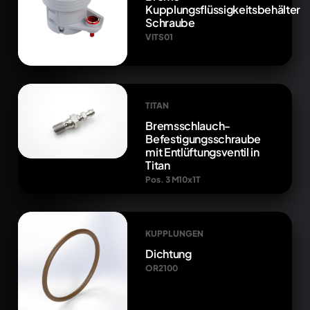
Kupplungsflüssigkeitsbehälter
Schraube
VITS01
TITAN
Bremsschlauch-
Befestigungsschraube
mit Entlüftungsventil in
Titan
Pos. 3 M10x1T
KUPPLUNGEN
Dichtung
OR2100