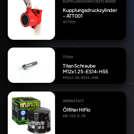
KUPPLUNGSDRUCKZYLINDER
Kupplungsdruckzylinder
- ATT001
ATT001
TITAN
Titan Schraube
M12x1.25-ES14-H55
M12x1.25-ES14-H55
WERKSTATT
Ölfilter HiFlo
KB.723.11.78