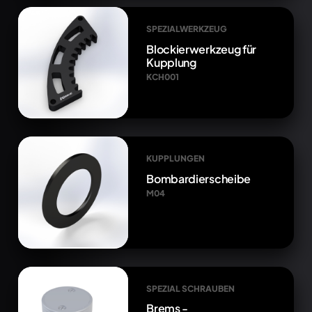
SPEZIALWERKZEUG
Blockierwerkzeug für
Kupplung
KCH001
KUPPLUNGEN
Bombardierscheibe
M04
SPEZIAL SCHRAUBEN
Brems -