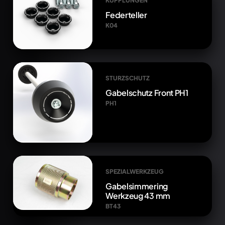
KUPPLUNGEN
Federteller
K04
STURZSCHUTZ
Gabelschutz Front PH1
PH1
SPEZIALWERKZEUG
Gabelsimmering
Werkzeug 43 mm
BT43