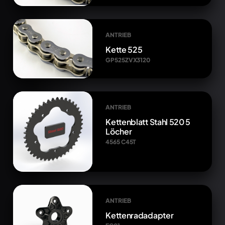
ANTRIEB
Kette 525
GP525ZVX3120
ANTRIEB
Kettenblatt Stahl 520 5
Löcher
4565 C45T
ANTRIEB
Kettenradadapter