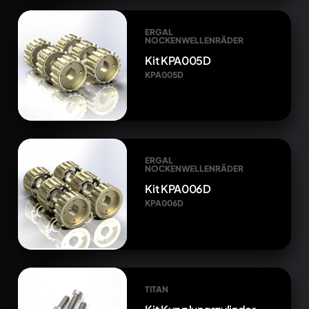
ERGAL
NOCKENWELLENRÄDER
Kit KPA005D
KPA005D
ERGAL
NOCKENWELLENRÄDER
Kit KPA006D
KPA006D
TITAN