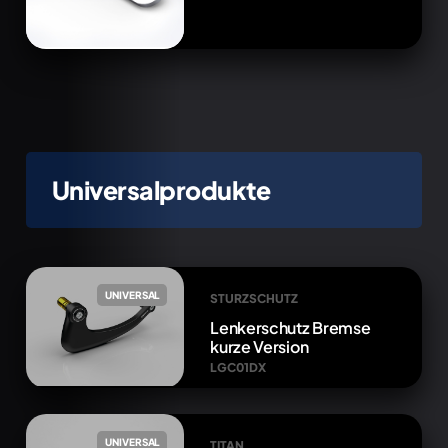
Universalprodukte
UNIVERSAL
STURZSCHUTZ
Lenkerschutz Bremse
kurze Version
LGC01DX
UNIVERSAL
TITAN