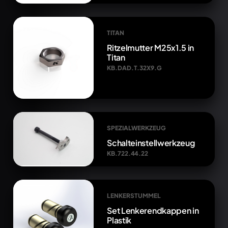
TITAN
Ritzelmutter M25x1.5 in
Titan
KB.DAD.T.32X9.G
SPEZIALWERKZEUG
Schalteinstellwerkzeug
KB.722.44.22
LENKERSTUMMEL
Set Lenkerendkappen in
Plastik