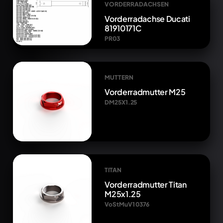
VORDERRADACHSEN
Vorderradachse Ducati
81910171C
PR03
MUTTERN
Vorderradmutter M25
DM25X1.25
TITAN
Vorderradmutter Titan
M25x1.25
VoStMuV1 0376