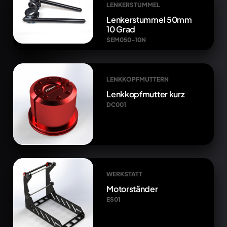
LENKERSTUMMEL
Lenkerstummel 50mm
10 Grad
SEM050-10N
LENKKOPFMUTTERN
Lenkkopfmutter kurz
DC001
WERKSTATT
Motorständer
ES01