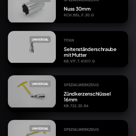
Nuss 30mm
KCH.BSL.F.30.G
UNIVERSAL
TITAN
Seitenständerschraube
mit Mutter
KB.VIT.T.41X17.G
UNIVERSAL
SPEZIALWERKZEUG
Zündkerzenschlüssel
16mm
KB.722.20.86
UNIVERSAL
SPEZIALWERKZEUG