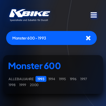
Monster 600 - 1993
Monster 600
ALLE BAUJAHRE
1993
1994
1995
1996
1997
1998
1999
2000