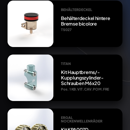
BEHÄLTERDECKEL
Behälterdeckel hintere
Bremse bicolore
TS027
TITAN
Kit Hauptbrems/-
Kupplungszylinder-
Schrauben M6x20
Pos. 1 KB.VIT.CAV.POM.FRE
ERGAL
NOCKENWELLENRÄDER
Kit KPA007D