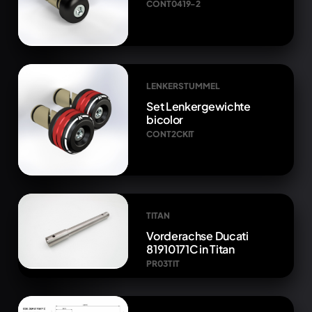
CONT0419-2
LENKERSTUMMEL
Set Lenkergewichte
bicolor
CONT2CKIT
TITAN
Vorderachse Ducati
81910171C in Titan
PR03TIT