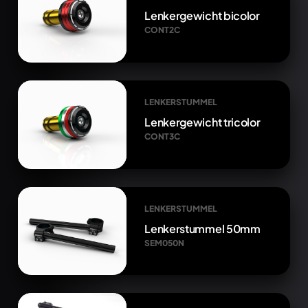
Lenkergewicht bicolor
CONT2C
LENKERSTUMMEL
Lenkergewicht tricolor
CONT3C
LENKERSTUMMEL
Lenkerstummel 50mm
SEM050N