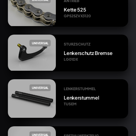
ANTRIEB
Kette 525
GP525ZVX3120
UNIVERSAL
STURZSCHUTZ
Lenkerschutz Bremse
LG01DX
UNIVERSAL
LENKERSTUMMEL
Lenkerstummel
TUSEM
UNIVERSAL
SPEZIALWERKZEUG