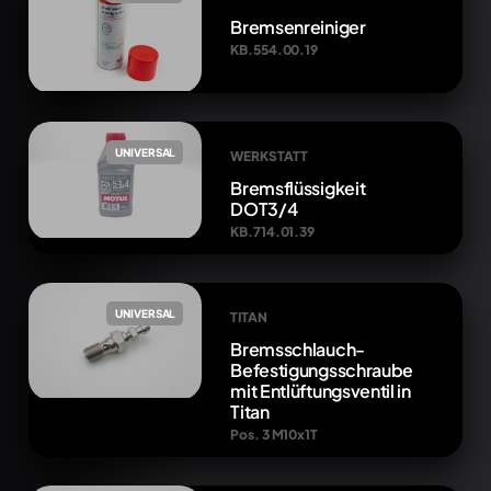
Bremsenreiniger
KB.554.00.19
UNIVERSAL
WERKSTATT
Bremsflüssigkeit
DOT3/4
KB.714.01.39
UNIVERSAL
TITAN
Bremsschlauch-
Befestigungsschraube
mit Entlüftungsventil in
Titan
Pos. 3 M10x1T