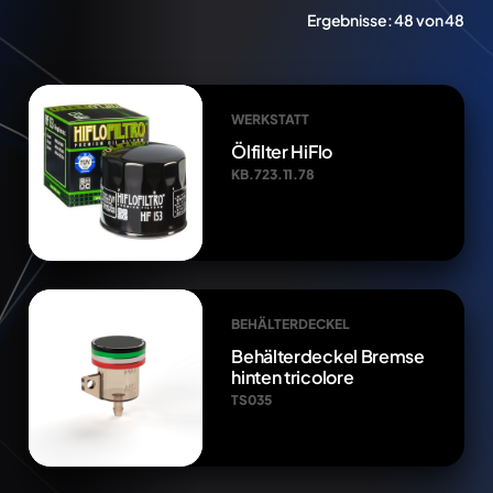
Ergebnisse:
48 von 48
WERKSTATT
Ölfilter HiFlo
KB.723.11.78
BEHÄLTERDECKEL
Behälterdeckel Bremse
hinten tricolore
TS035