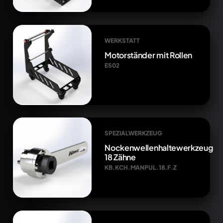
WERKSTATT
Motorständer mit Rollen
ES02
SPEZIALWERKZEUG
Nockenwellenhaltewerkzeug
18 Zähne
KB.KCH.MANPUL.18.F.Z