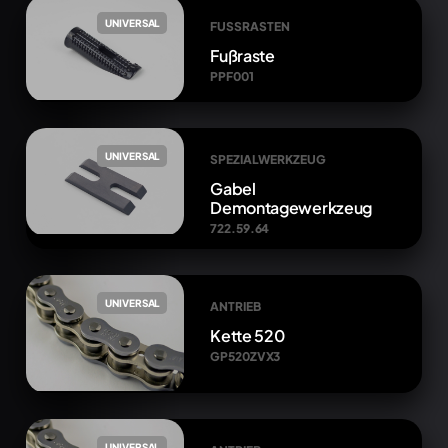
UNIVERSAL
FUSSRASTEN
Fußraste
PPF001
UNIVERSAL
SPEZIALWERKZEUG
Gabel
Demontagewerkzeug
722.59.64
UNIVERSAL
ANTRIEB
Kette 520
GP520ZVX3
UNIVERSAL