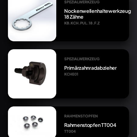
SPEZIALWERKZEUG
Nockenwellenhaltewerkzeug
18 Zähne
KB.KCH.PUL.18.F.Z
SPEZIALWERKZEUG
Primärzahnradabzieher
KCHE01
RAHMENSTOPFEN
Rahmenstopfen TT004
TT004