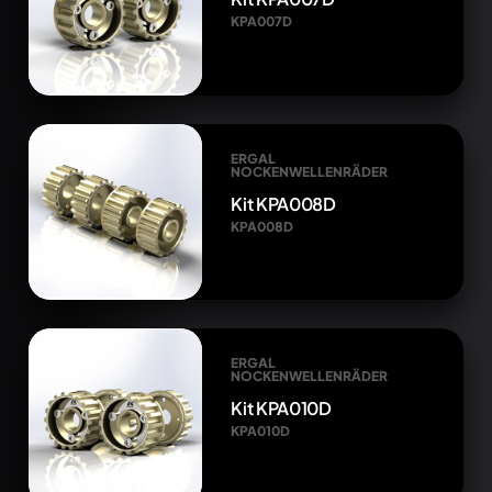
KPA007D
ERGAL
NOCKENWELLENRÄDER
Kit KPA008D
KPA008D
ERGAL
NOCKENWELLENRÄDER
Kit KPA010D
KPA010D