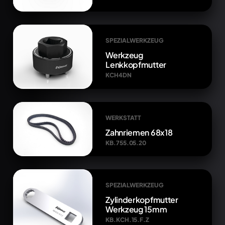
SPEZIALWERKZEUG
Werkzeug
Lenkkopfmutter
KCH4DN
WERKSTATT
Zahnriemen 68x18
KB.755.05.20
SPEZIALWERKZEUG
Zylinderkopfmutter
Werkzeug 15mm
KB.KCH.15.F.Z