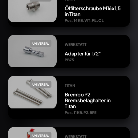
Ölfilterschraube M16x1,5
in Titan
Pos. 14 KB.VIT.FIL.OL
UNIVERSAL
WERKSTATT
Adapter für 1/2''
PB75
UNIVERSAL
TITAN
Brembo P2
Bremsbelaghalter in
Titan
Pos. 11 KB.P2.BRE
UNIVERSAL
WERKSTATT