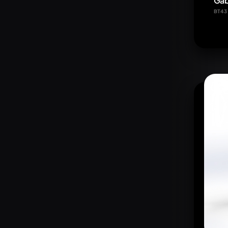
Gab
BT43