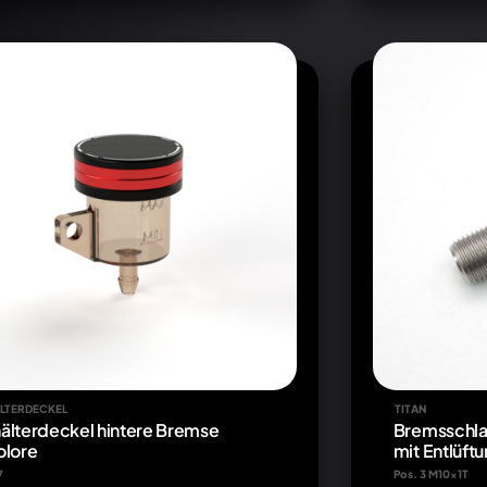
LTERDECKEL
TITAN
älterdeckel hintere Bremse
Bremsschla
olore
mit Entlüftu
7
Pos. 3 M10x1T