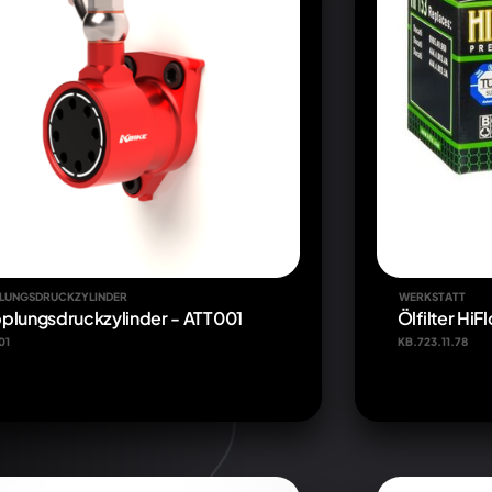
LUNGSDRUCKZYLINDER
WERKSTATT
plungsdruckzylinder - ATT001
Ölfilter HiFl
01
KB.723.11.78