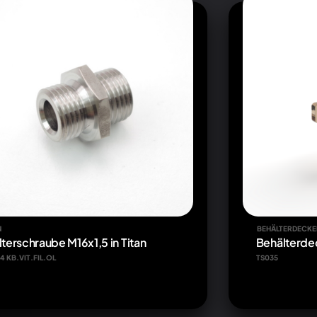
N
BEHÄLTERDECKE
ilterschraube M16x1,5 in Titan
Behälterdec
14 KB.VIT.FIL.OL
TS035