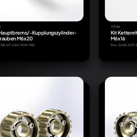
N
TITAN
 Hauptbrems/-Kupplungszylinder-
Kit Ketten
rauben M6x20
M6x16
 1 KB.VIT.CAV.POM.FRE
Pos. 26 KB.2VIT.