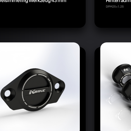
elsimmering Werkzeug 43 mm
Hinterradm
DPM25x1.25