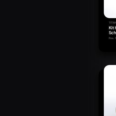
TITA
Kit
Sch
Pos.