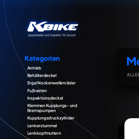
Mo
Kategorien
Antrieb
ALLE
Behälterdeckel
Ergal Nockenwellenräder
Fußrasten
Inspektionsdeckel
Klemmen Kupplungs- und
Bremspumpen
Kupplungsdruckzylinder
Lenkerstummel
Lenkkopfmuttern