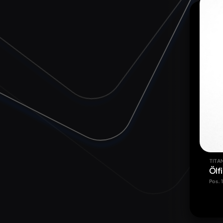
TITA
Ölf
Pos. 