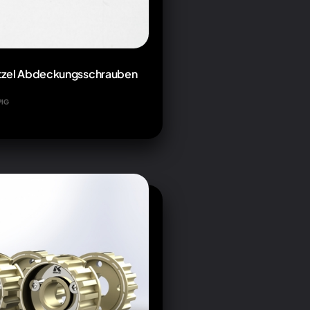
ritzel Abdeckungsschrauben
PIG