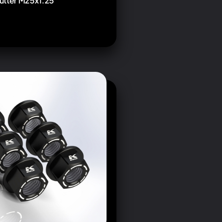
utter M25x1.25