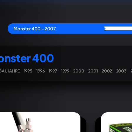
Monster 400 - 2007
nster 400
 BAUJAHRE
1995
1996
1997
1999
2000
2001
2002
2003