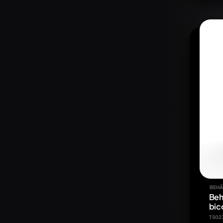
BEHÄ
Beh
bic
TS02