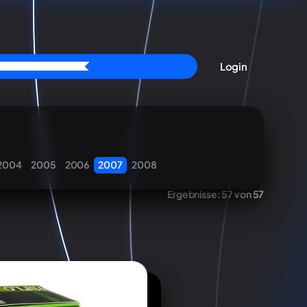
Login
2004
2005
2006
2007
2008
Ergebnisse:
57 von 57