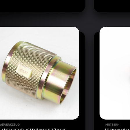
IALWERKZEUG
MUTTERN