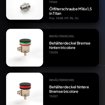
TITAN
Ölfilterschraube M16x1,5
in Titan
Pos. 14 KB.VIT.FIL.OL
BEHÄLTERDECKEL
Behälterdeckel Bremse
hinten tricolore
TS035
BEHÄLTERDECKEL
Behälterdeckel hintere
Bremse bicolore
TS027