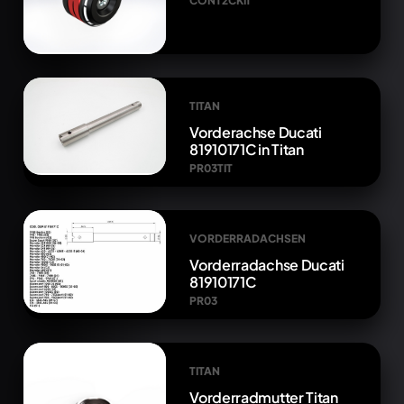
CONT2CKIT
TITAN
Vorderachse Ducati
81910171C in Titan
PR03TIT
VORDERRADACHSEN
Vorderradachse Ducati
81910171C
PR03
TITAN
Vorderradmutter Titan