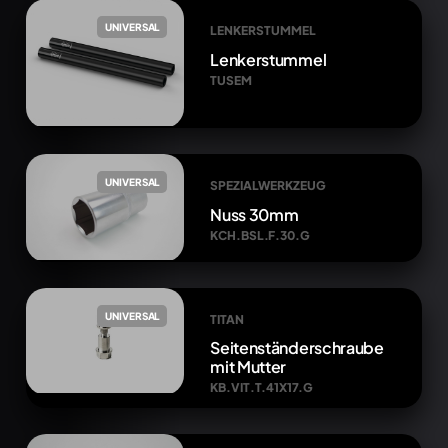
UNIVERSAL
LENKERSTUMMEL
Lenkerstummel
TUSEM
UNIVERSAL
SPEZIALWERKZEUG
Nuss 30mm
KCH.BSL.F.30.G
UNIVERSAL
TITAN
Seitenständerschraube
mit Mutter
KB.VIT.T.41X17.G