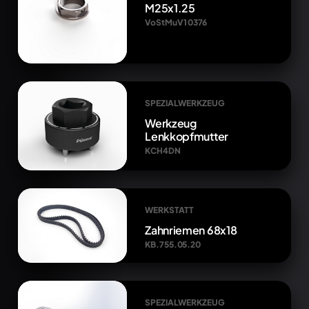
M25x1.25
VoStMuV1 0376
SPEZIALWERKZEUG
Werkzeug
Lenkkopfmutter
KCH4DN
WERKSTATT
Zahnriemen 68x18
KB.755.05.20
SPEZIALWERKZEUG