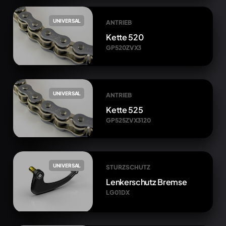
UNIVERSAL
ANTRIEB
Kette 520
GP520ZVX3
UNIVERSAL
ANTRIEB
Kette 525
GP525ZVX3120
UNIVERSAL
STURZSCHUTZ
Lenkerschutz Bremse
LG01DX