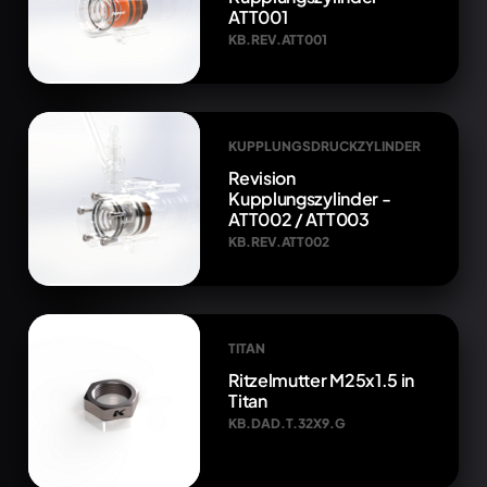
ATT001
KB.REV.ATT001
KUPPLUNGSDRUCKZYLINDER
Revision
Kupplungszylinder -
ATT002 / ATT003
KB.REV.ATT002
TITAN
Ritzelmutter M25x1.5 in
Titan
KB.DAD.T.32X9.G