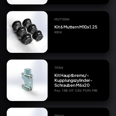
MUTTERN
Kit 6 Muttern M10x1.25
KB14
TITAN
Kit Hauptbrems/-
Kupplungszylinder-
Schrauben M6x20
Pos. 1 KB.VIT.CAV.POM.FRE
ERGAL