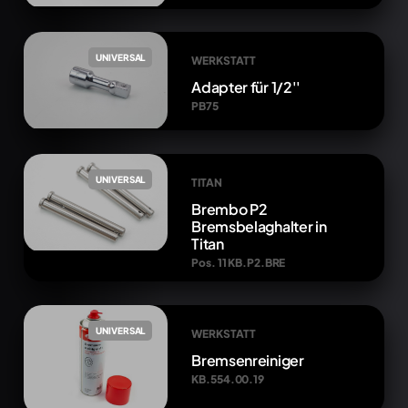
UNIVERSAL
WERKSTATT
Adapter für 1/2''
PB75
UNIVERSAL
TITAN
Brembo P2
Bremsbelaghalter in
Titan
Pos. 11 KB.P2.BRE
UNIVERSAL
WERKSTATT
Bremsenreiniger
KB.554.00.19