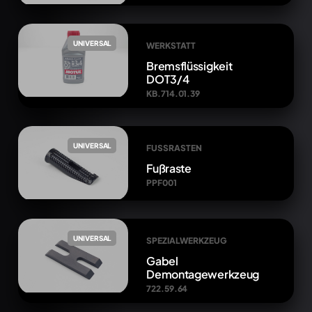
UNIVERSAL
WERKSTATT
Bremsflüssigkeit
DOT3/4
KB.714.01.39
UNIVERSAL
FUSSRASTEN
Fußraste
PPF001
UNIVERSAL
SPEZIALWERKZEUG
Gabel
Demontagewerkzeug
722.59.64