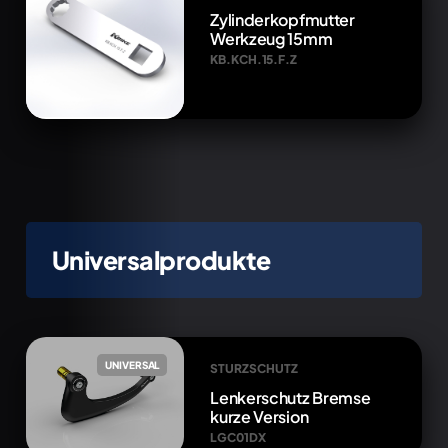
Zylinderkopfmutter
Werkzeug 15mm
KB.KCH.15.F.Z
Universalprodukte
UNIVERSAL
STURZSCHUTZ
Lenkerschutz Bremse
kurze Version
LGC01DX