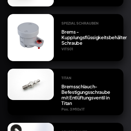
SPEZIAL SCHRAUBEN
Brems -
Kupplungsflüssigkeitsbehälter
Schraube
VITS01
TITAN
Bremsschlauch-
Befestigungsschraube
mit Entlüftungsventil in
Titan
Pos. 3 M10x1T