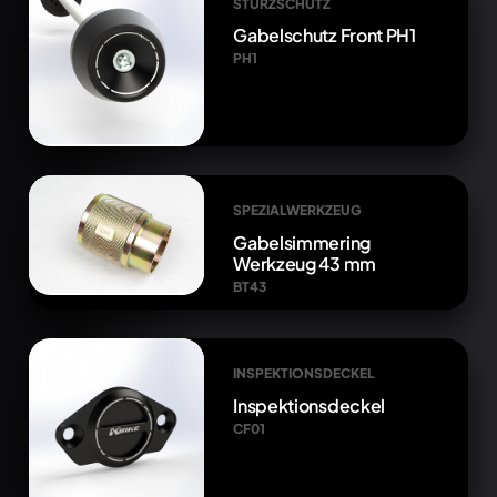
STURZSCHUTZ
Gabelschutz Front PH1
PH1
SPEZIALWERKZEUG
Gabelsimmering
Werkzeug 43 mm
BT43
INSPEKTIONSDECKEL
Inspektionsdeckel
CF01