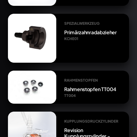
SPEZIALWERKZEUG
Primärzahnradabzieher
KCHE01
RAHMENSTOPFEN
Rahmenstopfen TT004
TT004
KUPPLUNGSDRUCKZYLINDER
Revision
Kupplungszylinder -