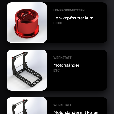
LENKKOPFMUTTERN
Lenkkopfmutter kurz
DC001
WERKSTATT
Motorständer
ES01
WERKSTATT
Motorständer mit Rollen