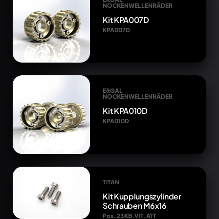
NOCKENWELLENRÄDER
Kit KPA007D
KPA007D
ERGAL
NOCKENWELLENRÄDER
Kit KPA010D
KPA010D
TITAN
Kit Kupplungszylinder
Schrauben M6x16
Pos. 23 KB.VIT.ATT