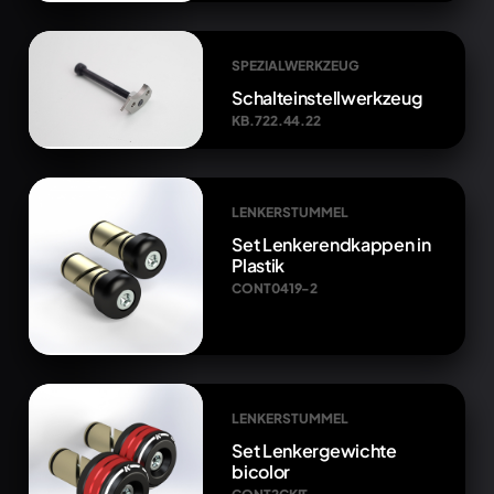
SPEZIALWERKZEUG
Schalteinstellwerkzeug
KB.722.44.22
LENKERSTUMMEL
Set Lenkerendkappen in
Plastik
CONT0419-2
LENKERSTUMMEL
Set Lenkergewichte
bicolor