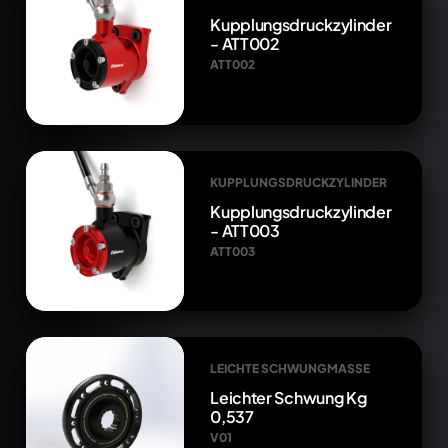
Kupplungsdruckzylinder
- ATT002
ATT002
KUPPLUNGSDRUCKZYLINDER
Kupplungsdruckzylinder
- ATT003
ATT003
LEICHTE SCHWUNGMASSE
Leichter Schwung Kg
0,537
V01