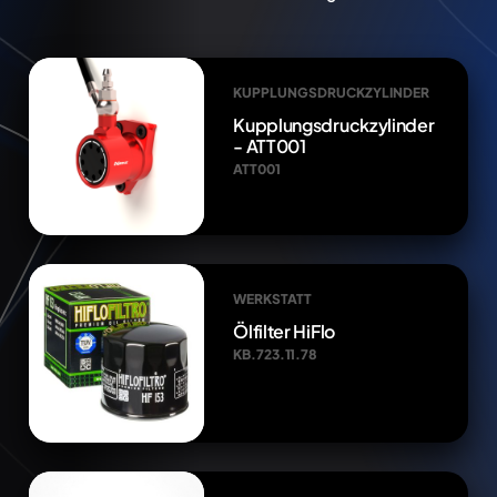
KUPPLUNGSDRUCKZYLINDER
Kupplungsdruckzylinder
- ATT001
ATT001
WERKSTATT
Ölfilter HiFlo
KB.723.11.78