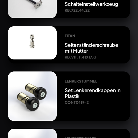
Schalteinstellwerkzeug
KB.722.44.22
TITAN
Seitenständerschraube
mit Mutter
KB.VIT.T.41X17.G
LENKERSTUMMEL
Set Lenkerendkappen in
Plastik
CONT0419-2