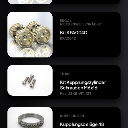
ERGAL
NOCKENWELLENRÄDER
Kit KPA004D
KPA004D
TITAN
Kit Kupplungszylinder
Schrauben M6x16
Pos. 23 KB.VIT.ATT
KUPPLUNGEN
Kupplungsbeläge 48