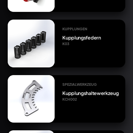
KUPPLUNGEN
Kupplungsfedern
K03
SPEZIALWERKZEUG
Kupplungshaltewerkzeug
KCH002