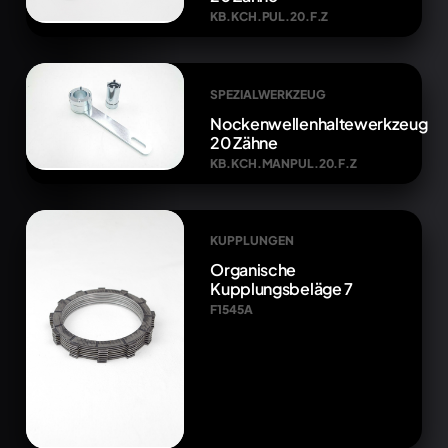
KB.KCH.PUL.20.F.Z
SPEZIALWERKZEUG
Nockenwellenhaltewerkzeug
20 Zähne
KB.KCH.MANPUL.20.F.Z
KUPPLUNGEN
Organische
Kupplungsbeläge 7
F1545A