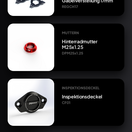
Gabelverstellung 17mm
REGCH17
MUTTERN
Hinterradmutter
M25x1.25
DPM25x1.25
INSPEKTIONSDECKEL
Inspektionsdeckel
CF01