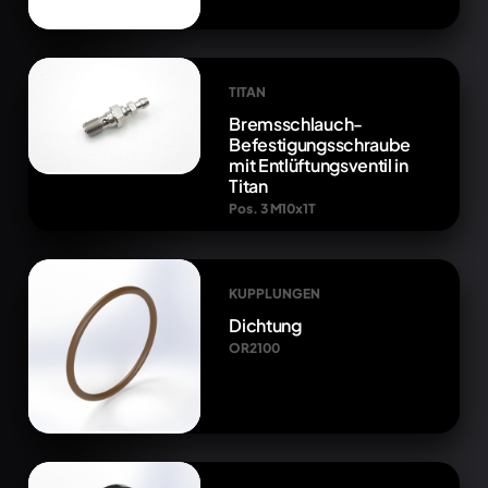
TITAN
Bremsschlauch-
Befestigungsschraube
mit Entlüftungsventil in
Titan
Pos. 3 M10x1T
KUPPLUNGEN
Dichtung
OR2100