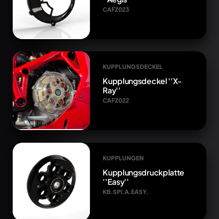
CAFZ023
KUPPLUNGSDECKEL
Kupplungsdeckel ''X-
Ray''
CAFZ022
KUPPLUNGEN
Kupplungsdruckplatte
''Easy''
KB.SPI.A.EASY.