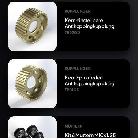
KUPPLUNGEN
Kern einstellbare
Antihoppingkupplung
TB02OD
KUPPLUNGEN
Kern Spinnfeder
Antihoppingkupplung
TB01OD
MUTTERN
Kit 6 Muttern M10x1.25