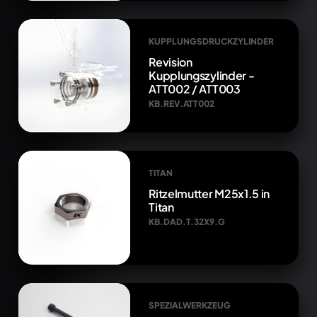
KUPPLUNGSDRUCKZYLINDER
Revision
Kupplungszylinder -
ATT002 / ATT003
KB.REV.ATT002
TITAN
Ritzelmutter M25x1.5 in
Titan
KB.DAD.T.32X9.G
SPEZIALWERKZEUG