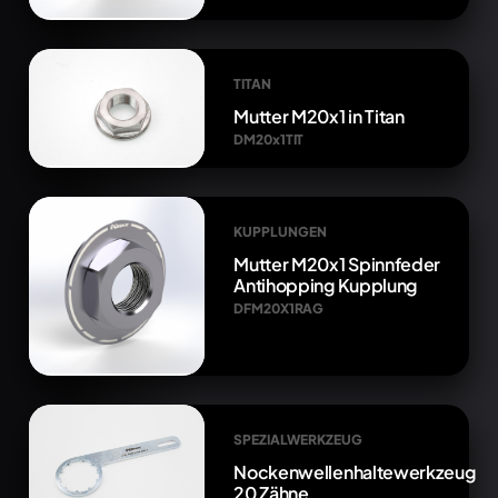
TITAN
Mutter M20x1 in Titan
DM20x1TIT
KUPPLUNGEN
Mutter M20x1 Spinnfeder
Antihopping Kupplung
DFM20X1RAG
SPEZIALWERKZEUG
Nockenwellenhaltewerkzeug
20 Zähne