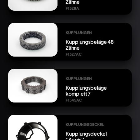
Zähne
F1328A
KUPPLUNGEN
Kupplungsbeläge 48
Zähne
F1327AC
KUPPLUNGEN
Kupplungsbeläge
komplett 7
F1545AC
KUPPLUNGSDECKEL
Kupplungsdeckel
''Aegis''