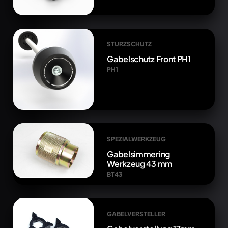
STURZSCHUTZ
Gabelschutz Front PH1
PH1
SPEZIALWERKZEUG
Gabelsimmering
Werkzeug 43 mm
BT43
GABELVERSTELLER