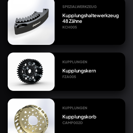
SPEZIALWERKZEUG
Kupplungshaltewerkzeug
48 Zähne
KCH005
KUPPLUNGEN
Kupplungskern
FZA005
KUPPLUNGEN
Kupplungskorb
CAMP002D