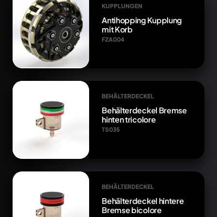
KUPPLUNGEN
Antihopping Kupplung
mit Korb
FZA004
BEHÄLTERDECKEL
Behälterdeckel Bremse
hinten tricolore
TS035
BEHÄLTERDECKEL
Behälterdeckel hintere
Bremse bicolore