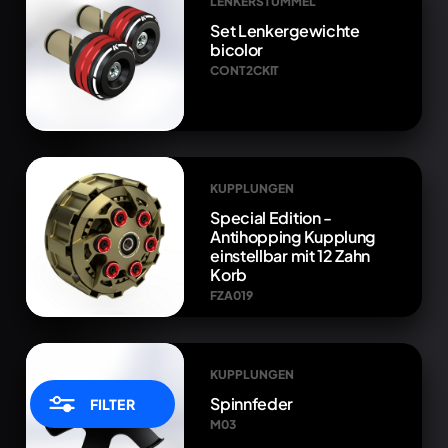
LENKERSTUMMEL
Set Lenkergewichte
bicolor
CONT2CKIT
KUPPLUNGEN
Special Edition -
Antihopping Kupplung
einstellbar mit 12 Zahn
Korb
FZA019
KUPPLUNGEN
Spinnfeder
FILTER
M03