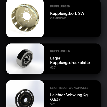
KUPPLUNGEN
Kupplungskorb SW
CAMP0SW
KUPPLUNGEN
Lager
Kupplungsdruckplatte
6201
LEICHTE SCHWUNGMASSE
Leichter Schwung Kg
0,537
V01