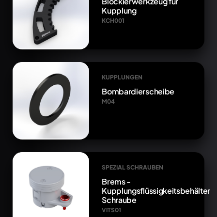
Blockierwerkzeug für
Kupplung
KCH001
KUPPLUNGEN
Bombardierscheibe
M04
SPEZIAL SCHRAUBEN
Brems -
Kupplungsflüssigkeitsbehälter
Schraube
VITS01