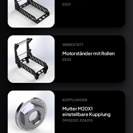
ES01
WERKSTATT
Motorständer mit Rollen
ES02
KUPPLUNGEN
Mutter M20X1
einstellbare Kupplung
DFM20X1.FZA015