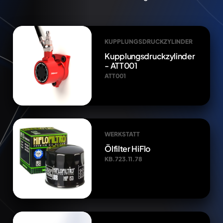
KUPPLUNGSDRUCKZYLINDER
Kupplungsdruckzylinder
- ATT001
ATT001
WERKSTATT
Ölfilter HiFlo
KB.723.11.78