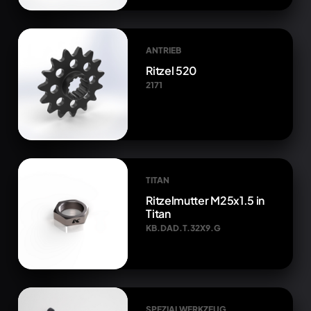
ANTRIEB
Ritzel 520
2171
TITAN
Ritzelmutter M25x1.5 in
Titan
KB.DAD.T.32X9.G
SPEZIALWERKZEUG