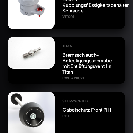
Kupplungsflüssigkeitsbehälter
Schraube
VITS01
TITAN
Bremsschlauch-
Befestigungsschraube
mit Entlüftungsventil in
Titan
Pos. 3 M10x1T
STURZSCHUTZ
Gabelschutz Front PH1
PH1