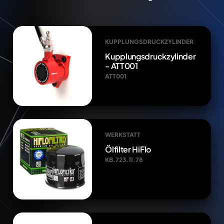
KUPPLUNGSDRUCKZYLINDER
Kupplungsdruckzylinder
- ATT001
ATT001
WERKSTATT
Ölfilter HiFlo
KB.723.11.78