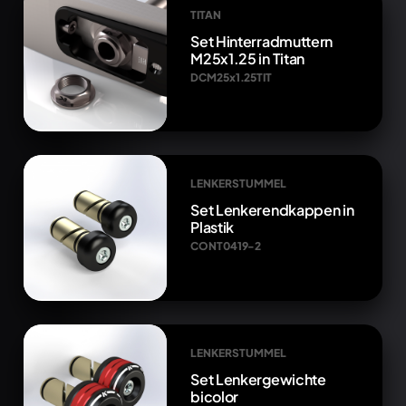
TITAN
Set Hinterradmuttern
M25x1.25 in Titan
DCM25x1.25TIT
LENKERSTUMMEL
Set Lenkerendkappen in
Plastik
CONT0419-2
LENKERSTUMMEL
Set Lenkergewichte
bicolor