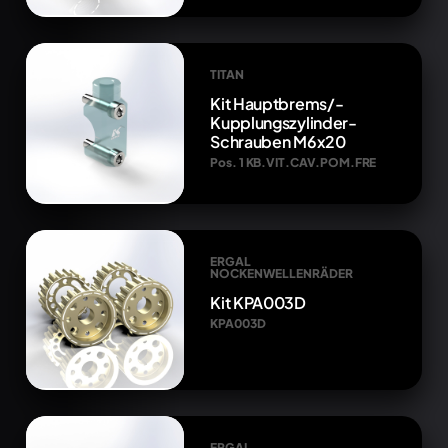
TITAN
Kit Hauptbrems/-
Kupplungszylinder-
Schrauben M6x20
Pos. 1 KB.VIT.CAV.POM.FRE
ERGAL
NOCKENWELLENRÄDER
Kit KPA003D
KPA003D
ERGAL