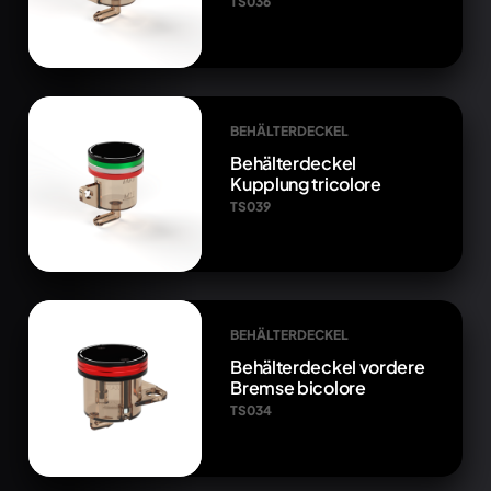
TS036
BEHÄLTERDECKEL
Behälterdeckel
Kupplung tricolore
TS039
BEHÄLTERDECKEL
Behälterdeckel vordere
Bremse bicolore
TS034