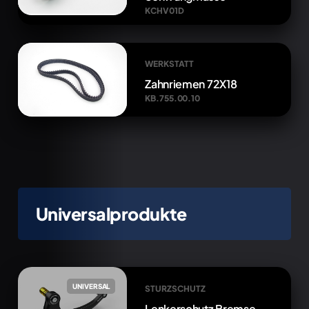
KCHV01D
WERKSTATT
Zahnriemen 72X18
KB.755.00.10
Universalprodukte
UNIVERSAL
STURZSCHUTZ
Lenkerschutz Bremse