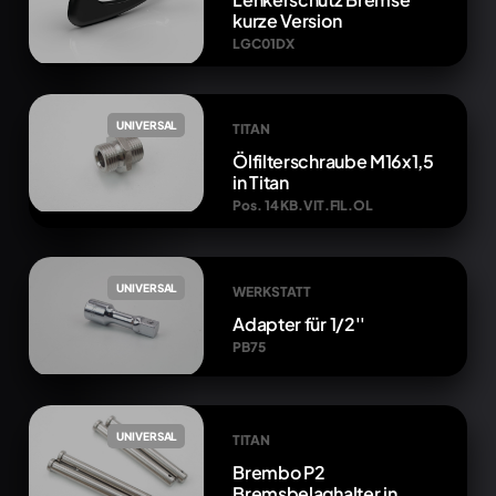
kurze Version
LGC01DX
UNIVERSAL
TITAN
Ölfilterschraube M16x1,5
in Titan
Pos. 14 KB.VIT.FIL.OL
UNIVERSAL
WERKSTATT
Adapter für 1/2''
PB75
UNIVERSAL
TITAN
Brembo P2
Bremsbelaghalter in