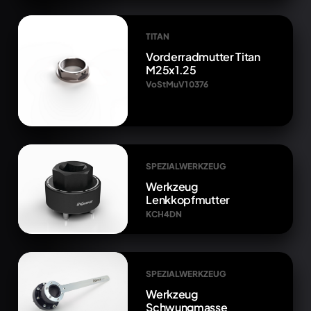
TITAN
Vorderradmutter Titan
M25x1.25
VoStMuV1 0376
SPEZIALWERKZEUG
Werkzeug
Lenkkopfmutter
KCH4DN
SPEZIALWERKZEUG
Werkzeug
Schwungmasse