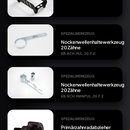
SPEZIALWERKZEUG
Nockenwellenhaltewerkzeug
20 Zähne
KB.KCH.PUL.20.F.Z
SPEZIALWERKZEUG
Nockenwellenhaltewerkzeug
20 Zähne
KB.KCH.MANPUL.20.F.Z
SPEZIALWERKZEUG
Primärzahnradabzieher