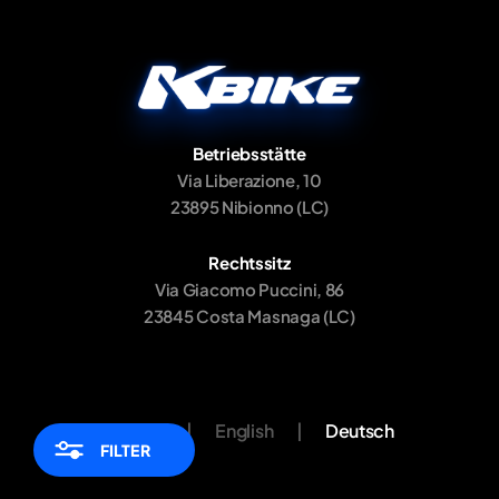
Betriebsstätte
Via Liberazione, 10
23895 Nibionno (LC)
Rechtssitz
Via Giacomo Puccini, 86
23845 Costa Masnaga (LC)
Italiano
|
English
|
Deutsch
FILTER