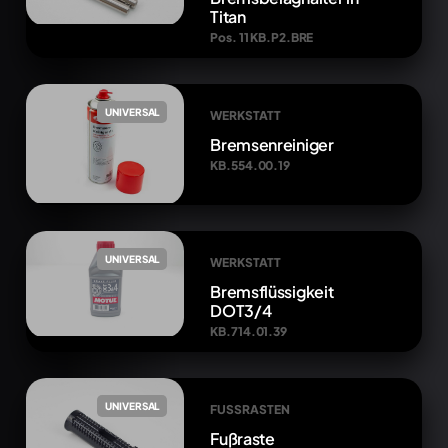
Titan
Pos. 11 KB.P2.BRE
UNIVERSAL
WERKSTATT
Bremsenreiniger
KB.554.00.19
UNIVERSAL
WERKSTATT
Bremsflüssigkeit
DOT3/4
KB.714.01.39
UNIVERSAL
FUSSRASTEN
Fußraste