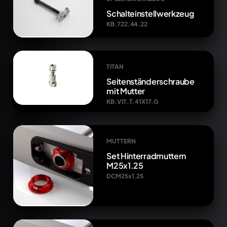
Schalteinstellwerkzeug
KB.722.44.22
TITAN
Seitenständerschraube
mit Mutter
KB.VIT.T.41X17.G
MUTTERN
Set Hinterradmuttern
M25x1.25
DCM25x1.25