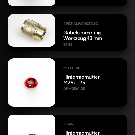
SPEZIALWERKZEUG
Gabelsimmering
Werkzeug 43 mm
BT43
MUTTERN
Hinterradmutter
M25x1.25
DPM25x1.25
TITAN
Hinterradmutter