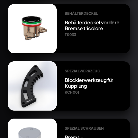
BEHÄLTERDECKEL
Behälterdeckel vordere
Bremse tricolore
TS033
SPEZIALWERKZEUG
Blockierwerkzeug für
Kupplung
KCH001
SPEZIAL SCHRAUBEN
Brems -