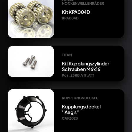
NOCKENWELLENRÄDER
Kit KPA004D
KPA004D
TITAN
Kit Kupplungszylinder
Schrauben M6x16
Pos. 23 KB.VIT.ATT
KUPPLUNGSDECKEL
Kupplungsdeckel
''Aegis''
CAFZ023