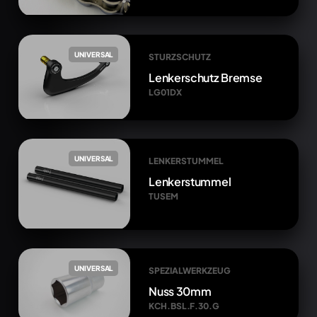
UNIVERSAL
STURZSCHUTZ
Lenkerschutz Bremse
LG01DX
UNIVERSAL
LENKERSTUMMEL
Lenkerstummel
TUSEM
UNIVERSAL
SPEZIALWERKZEUG
Nuss 30mm
KCH.BSL.F.30.G