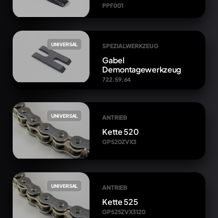
PPF001
UNIVERSAL
SPEZIALWERKZEUG
Gabel
Demontagewerkzeug
722.59.64
UNIVERSAL
ANTRIEB
Kette 520
GP520ZVX3
UNIVERSAL
ANTRIEB
Kette 525
GP525ZVX3120