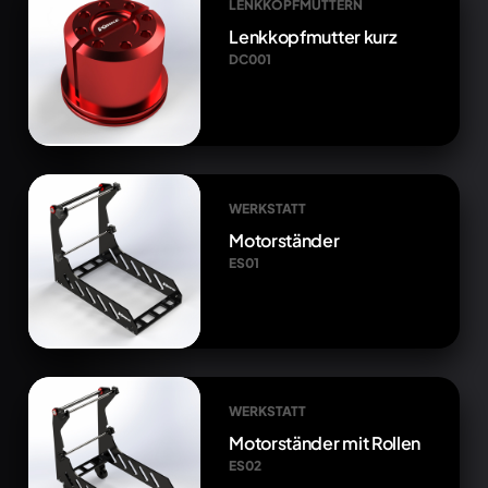
LENKKOPFMUTTERN
Lenkkopfmutter kurz
DC001
WERKSTATT
Motorständer
ES01
WERKSTATT
Motorständer mit Rollen
ES02