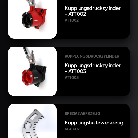
Kupplungsdruckzylinder
- ATT002
ATT002
KUPPLUNGSDRUCKZYLINDER
Kupplungsdruckzylinder
- ATT003
ATT003
SPEZIALWERKZEUG
Kupplungshaltewerkzeug
KCH002