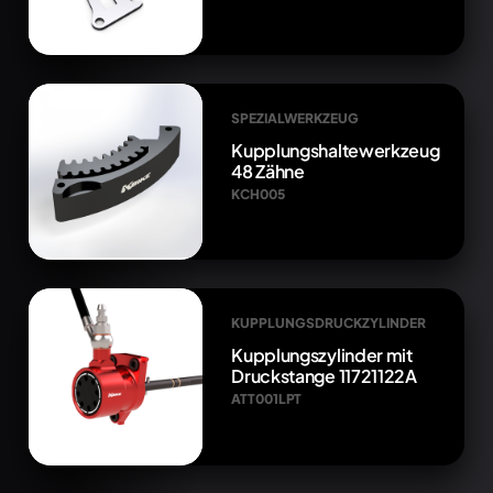
SPEZIALWERKZEUG
Kupplungshaltewerkzeug
48 Zähne
KCH005
KUPPLUNGSDRUCKZYLINDER
Kupplungszylinder mit
Druckstange 11721122A
ATT001LPT