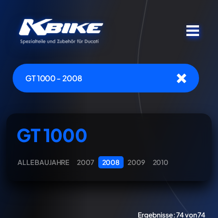
GT 1000 - 2008
GT 1000
ALLE BAUJAHRE
2007
2008
2009
2010
Ergebnisse:
74 von 74