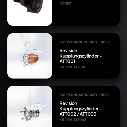
KCHE01
KUPPLUNGSDRUCKZYLINDER
Revision
Kupplungszylinder -
ATT001
KB.REV.ATT001
KUPPLUNGSDRUCKZYLINDER
Revision
Kupplungszylinder -
ATT002 / ATT003
KB.REV.ATT002