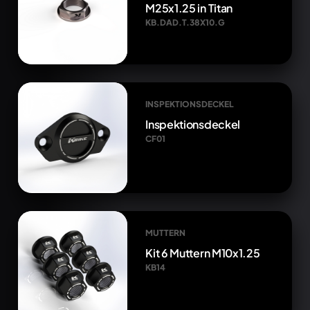
M25x1.25 in Titan
KB.DAD.T.38X10.G
INSPEKTIONSDECKEL
Inspektionsdeckel
CF01
MUTTERN
Kit 6 Muttern M10x1.25
KB14