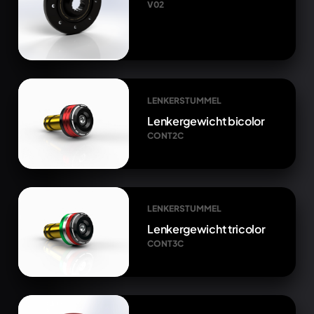
V02
LENKERSTUMMEL
Lenkergewicht bicolor
CONT2C
LENKERSTUMMEL
Lenkergewicht tricolor
CONT3C