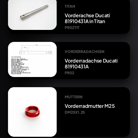
TITAN
Vorderachse Ducati
81910431A in Titan
PR02TIT
VORDERRADACHSEN
Vorderradachse Ducati
81910431A
PR02
MUTTERN
Vorderradmutter M25
DM25X1.25