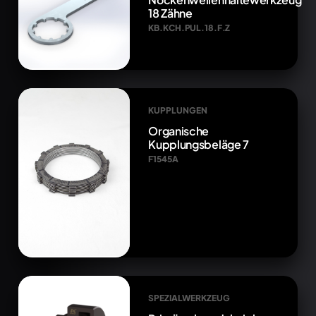
18 Zähne
KB.KCH.PUL.18.F.Z
KUPPLUNGEN
Organische
Kupplungsbeläge 7
F1545A
SPEZIALWERKZEUG