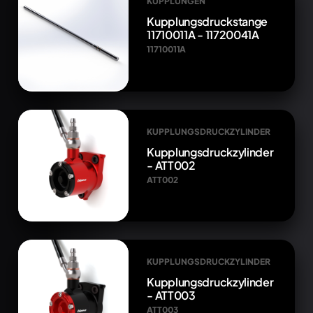
KUPPLUNGEN
Kupplungsdruckstange
11710011A - 11720041A
11710011A
KUPPLUNGSDRUCKZYLINDER
Kupplungsdruckzylinder
- ATT002
ATT002
KUPPLUNGSDRUCKZYLINDER
Kupplungsdruckzylinder
- ATT003
ATT003