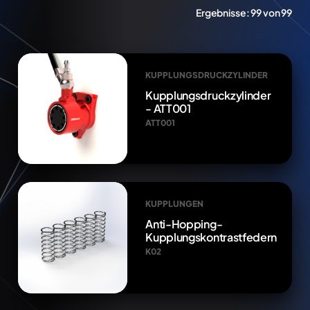
Ergebnisse:
99 von 99
KUPPLUNGSDRUCKZYLINDER
Kupplungsdruckzylinder
- ATT001
ATT001
KUPPLUNGEN
Anti-Hopping-
Kupplungskontrastfedern
K02