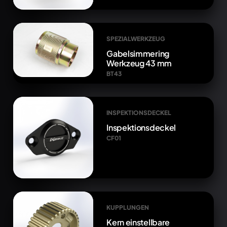
SPEZIALWERKZEUG
Gabelsimmering
Werkzeug 43 mm
BT43
INSPEKTIONSDECKEL
Inspektionsdeckel
CF01
KUPPLUNGEN
Kern einstellbare