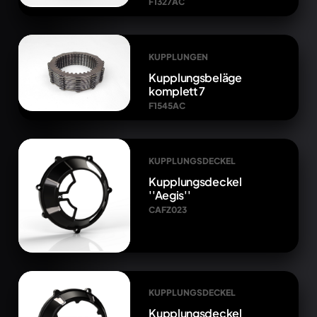
F1327AC
KUPPLUNGEN
Kupplungsbeläge
komplett 7
F1545AC
KUPPLUNGSDECKEL
Kupplungsdeckel
''Aegis''
CAFZ023
KUPPLUNGSDECKEL
Kupplungsdeckel