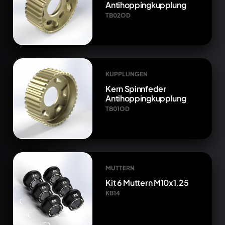
Antihoppingkupplung
TB02OD
KUPPLUNGEN
Kern Spinnfeder
Antihoppingkupplung
TB01OD
MUTTERN
Kit 6 Muttern M10x1.25
KB14