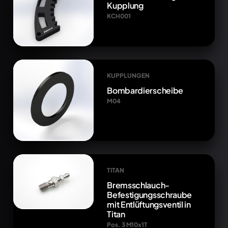
Kupplung
KCH001
KUPPLUNGEN
Bombardierscheibe
M04
TITAN
Bremsschlauch-
Befestigungsschraube
mit Entlüftungsventil in
Titan
Pos. 3 M10x1T