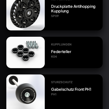
Druckplatte Antihopping
Kupplung
SP09
KUPPLUNGEN
Federteller
K04
STURZSCHUTZ
Gabelschutz Front PH1
PH1