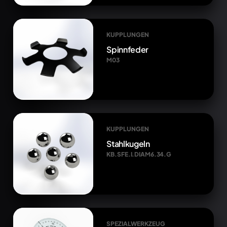
KUPPLUNGEN
Spinnfeder
M03
KUPPLUNGEN
Stahlkugeln
KB.SFE.I.DIAM6.34.G
SPEZIALWERKZEUG