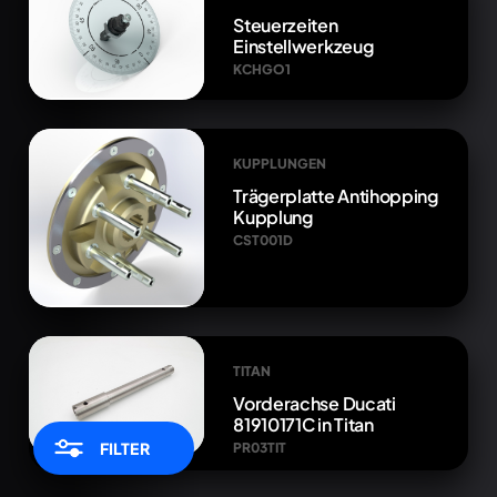
Steuerzeiten
Einstellwerkzeug
KCHGO1
KUPPLUNGEN
Trägerplatte Antihopping
Kupplung
CST001D
TITAN
Vorderachse Ducati
81910171C in Titan
FILTER
PR03TIT