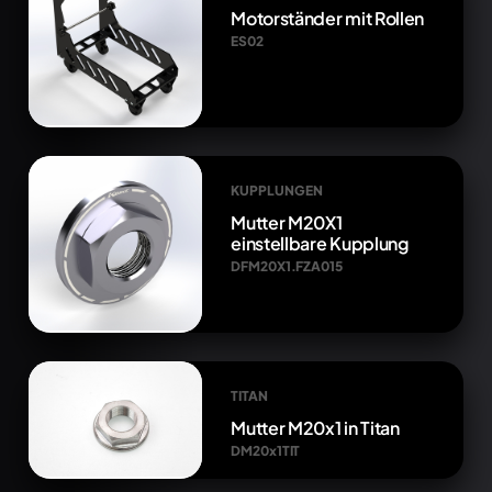
Motorständer mit Rollen
ES02
KUPPLUNGEN
Mutter M20X1
einstellbare Kupplung
DFM20X1.FZA015
TITAN
Mutter M20x1 in Titan
DM20x1TIT