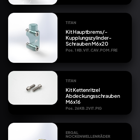
TITAN
Kit Hauptbrems/-
Kupplungszylinder-
Schrauben M6x20
Pos. 1 KB.VIT.CAV.POM.FRE
TITAN
Kit Kettenritzel
Abdeckungsschrauben
M6x16
Pos. 26 KB.2VIT.PIG
ERGAL
NOCKENWELLENRÄDER