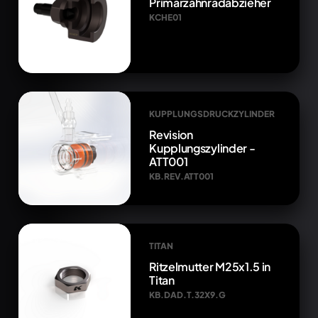
Primärzahnradabzieher
KCHE01
KUPPLUNGSDRUCKZYLINDER
Revision
Kupplungszylinder -
ATT001
KB.REV.ATT001
TITAN
Ritzelmutter M25x1.5 in
Titan
KB.DAD.T.32X9.G