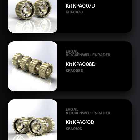
Kit KPA007D
KPA007D
ERGAL
NOCKENWELLENRÄDER
Kit KPA008D
KPA008D
ERGAL
NOCKENWELLENRÄDER
Kit KPA010D
KPA010D