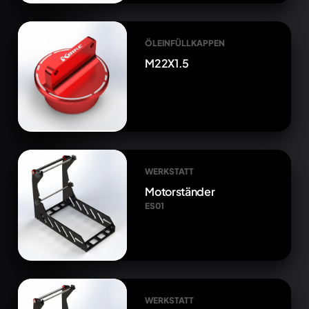
ÖLEINFÜLLKAPPEN
M22X1.5
WERKSTATT
Motorständer
ES01
WERKSTATT