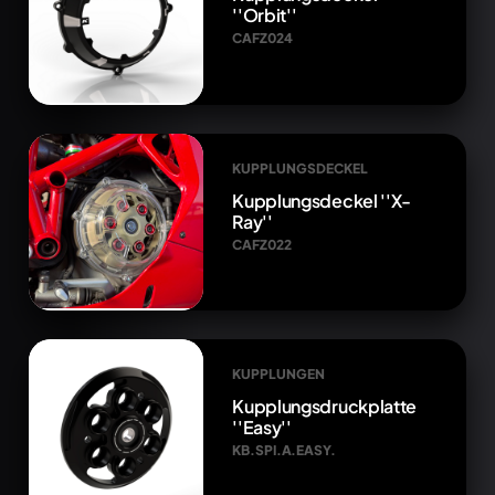
''Orbit''
CAFZ024
KUPPLUNGSDECKEL
Kupplungsdeckel ''X-
Ray''
CAFZ022
KUPPLUNGEN
Kupplungsdruckplatte
''Easy''
KB.SPI.A.EASY.