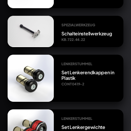
SPEZIALWERKZEUG
Schalteinstellwerkzeug
KB.722.44.22
LENKERSTUMMEL
Set Lenkerendkappen in
Plastik
CONT0419-2
LENKERSTUMMEL
Set Lenkergewichte