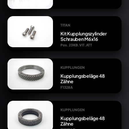
TITAN
Kit Kupplungszylinder
Schrauben M6x16
Pos. 23 KB.VIT.ATT
KUPPLUNGEN
Kupplungsbeläge 48
Zähne
F1328A
KUPPLUNGEN
Kupplungsbeläge 48
Zähne