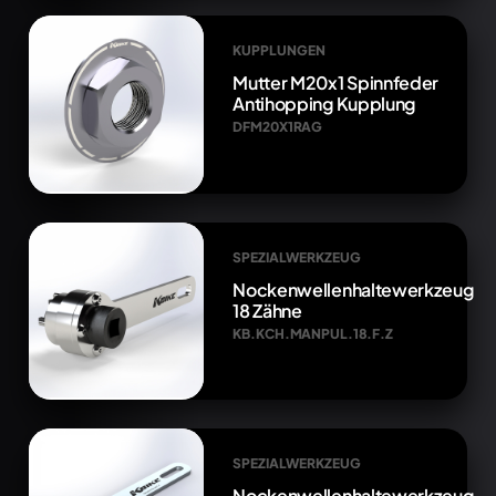
KUPPLUNGEN
Mutter M20x1 Spinnfeder
Antihopping Kupplung
DFM20X1RAG
SPEZIALWERKZEUG
Nockenwellenhaltewerkzeug
18 Zähne
KB.KCH.MANPUL.18.F.Z
SPEZIALWERKZEUG
Nockenwellenhaltewerkzeug