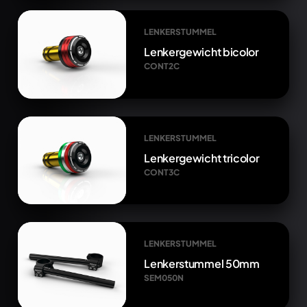
LENKERSTUMMEL
Lenkergewicht bicolor
CONT2C
LENKERSTUMMEL
Lenkergewicht tricolor
CONT3C
LENKERSTUMMEL
Lenkerstummel 50mm
SEM050N