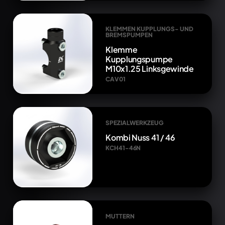
KLEMMEN KUPPLUNGS- UND
BREMSPUMPEN
Klemme
Kupplungspumpe
M10x1.25 Linksgewinde
CAV01
SPEZIALWERKZEUG
Kombi Nuss 41 / 46
KCH41-46N
MUTTERN