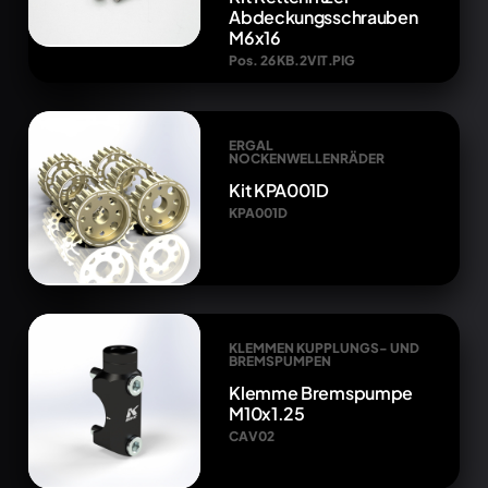
Abdeckungsschrauben
M6x16
Pos. 26 KB.2VIT.PIG
ERGAL
NOCKENWELLENRÄDER
Kit KPA001D
KPA001D
KLEMMEN KUPPLUNGS- UND
BREMSPUMPEN
Klemme Bremspumpe
M10x1.25
CAV02