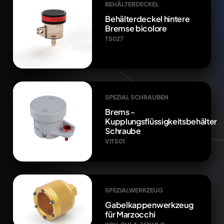
BEHÄLTERDECKEL
Behälterdeckel hintere
Bremse bicolore
TS027
SPEZIAL SCHRAUBEN
Brems -
Kupplungsflüssigkeitsbehälter
Schraube
VITS01
SPEZIALWERKZEUG
Gabelkappenwerkzeug
für Marzocchi