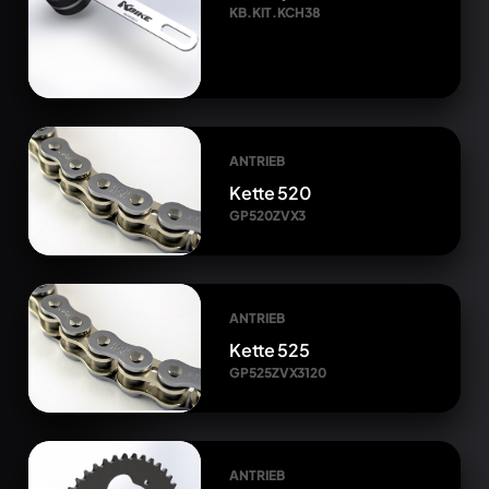
KB.KIT.KCH38
ANTRIEB
Kette 520
GP520ZVX3
ANTRIEB
Kette 525
GP525ZVX3120
ANTRIEB