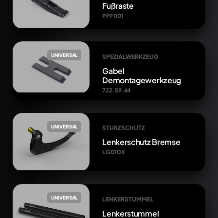
Fußraste
PPF001
UNIVERSAL
SPEZIALWERKZEUG
Gabel
Demontagewerkzeug
722.59.64
UNIVERSAL
STURZSCHUTZ
Lenkerschutz Bremse
LG01DX
UNIVERSAL
LENKERSTUMMEL
Lenkerstummel