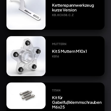
Kettenspannwerkzeug
kurze Version
KB.KCH38.C.Z
MUTTERN
Kit 5 Muttern M10x1
KB16
TITAN
Kit für
Gabelfußklemmschrauben
M6x25