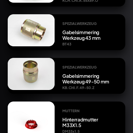
KCH.CHI.A.55X69.O
SPEZIALWERKZEUG
Gabelsimmering
Werkzeug 43 mm
BT43
SPEZIALWERKZEUG
Gabelsimmering
Werkzeug 49-50 mm
KB.CHI.F.49-50.Z
MUTTERN
Hinterradmutter
M33X1.5
DM33x1.5