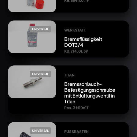
KB.554.00.19
UNIVERSAL
WERKSTATT
Bremsflüssigkeit
DOT3/4
KB.714.01.39
UNIVERSAL
TITAN
Bremsschlauch-
Befestigungsschraube
mit Entlüftungsventil in
Titan
Pos. 3 M10x1T
UNIVERSAL
FUSSRASTEN