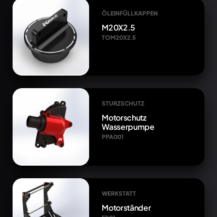
ÖLEINFÜLLKAPPEN
M20X2.5
TOM20X2.5
STURZSCHUTZ
Motorschutz
Wasserpumpe
PPA001
WERKSTATT
Motorständer