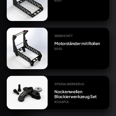
ES01
WERKSTATT
Motorständer mit Rollen
ES02
SPEZIALWERKZEUG
Nockenwellen
Blockierwerkzeug Set
KCH4PUL