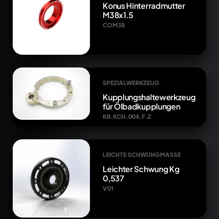
Konus Hinterradmutter
M38x1.5
COM38
SPEZIALWERKZEUG
Kupplungshaltewerkzeug
für Ölbadkupplungen
KB.KCH.004.F.Z
LEICHTE SCHWUNGMASSE
Leichter Schwung Kg
0,537
V01