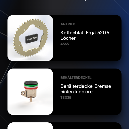
ANTRIEB
Kettenblatt Ergal 520 5
Löcher
4565
BEHÄLTERDECKEL
Behälterdeckel Bremse
hinten tricolore
TS035