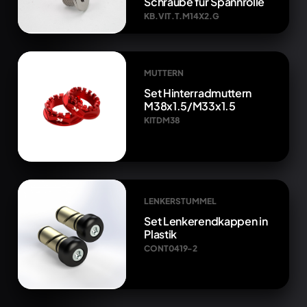
Schraube für Spannrolle
KB.VIT.T.M14X2.G
MUTTERN
Set Hinterradmuttern
M38x1.5/M33x1.5
KITDM38
LENKERSTUMMEL
Set Lenkerendkappen in
Plastik
CONT0419-2