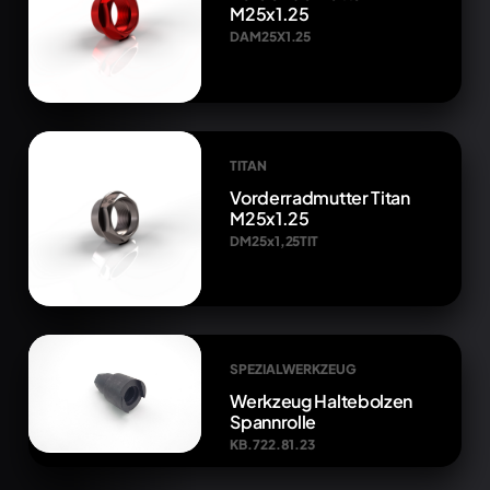
M25x1.25
DAM25X1.25
TITAN
Vorderradmutter Titan
M25x1.25
DM25x1,25TIT
SPEZIALWERKZEUG
Werkzeug Haltebolzen
Spannrolle
KB.722.81.23