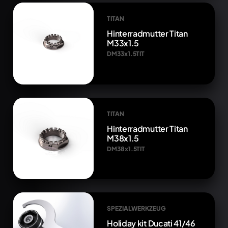
TITAN
Hinterradmutter Titan
M33x1.5
DM33x1.5TIT
TITAN
Hinterradmutter Titan
M38x1.5
DM38x1.5TIT
SPEZIALWERKZEUG
Holiday kit Ducati 41/46