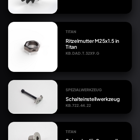
TITAN
Ritzelmutter M25x1.5 in
Titan
KB.DAD.T.32X9.G
SPEZIALWERKZEUG
Schalteinstellwerkzeug
KB.722.44.22
TITAN