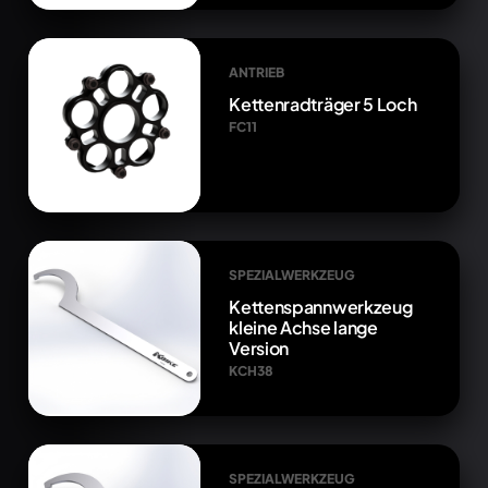
ANTRIEB
Kettenradträger 5 Loch
FC11
SPEZIALWERKZEUG
Kettenspannwerkzeug
kleine Achse lange
Version
KCH38
SPEZIALWERKZEUG