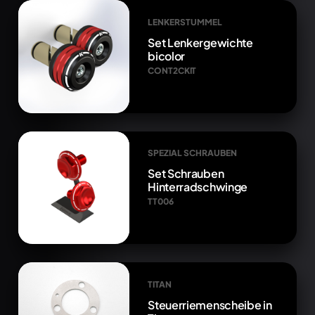
LENKERSTUMMEL
Set Lenkergewichte
bicolor
CONT2CKIT
SPEZIAL SCHRAUBEN
Set Schrauben
Hinterradschwinge
TT006
TITAN
Steuerriemenscheibe in