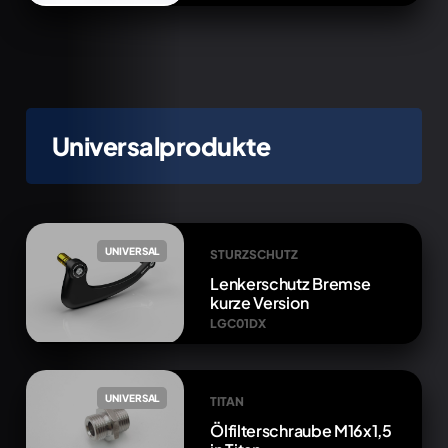
Universalprodukte
UNIVERSAL
STURZSCHUTZ
Lenkerschutz Bremse
kurze Version
LGC01DX
UNIVERSAL
TITAN
Ölfilterschraube M16x1,5