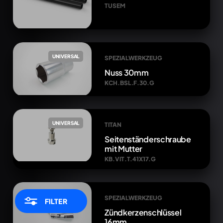
TUSEM
UNIVERSAL
SPEZIALWERKZEUG
Nuss 30mm
KCH.BSL.F.30.G
UNIVERSAL
TITAN
Seitenständerschraube
mit Mutter
KB.VIT.T.41X17.G
UNIVERSAL
SPEZIALWERKZEUG
FILTER
Zündkerzenschlüssel
16mm