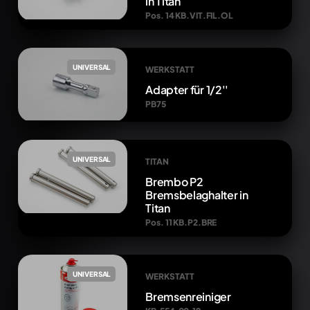
in Titan
Pos. 14 KB.VIT.FIL.OL
UNIVERSAL
WERKSTATT
Adapter für 1/2''
PB75
UNIVERSAL
TITAN
Brembo P2
Bremsbelaghalter in
Titan
Pos. 11 KB.P2.BRE
UNIVERSAL
WERKSTATT
Bremsenreiniger