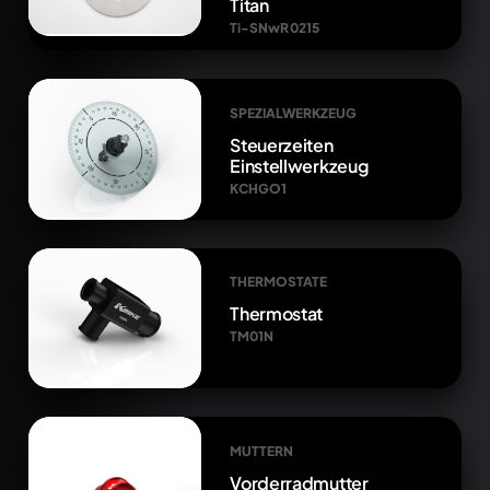
Titan
Ti-SNwR 0215
SPEZIALWERKZEUG
Steuerzeiten
Einstellwerkzeug
KCHGO1
THERMOSTATE
Thermostat
TM01N
MUTTERN
Vorderradmutter