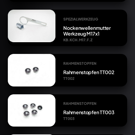
SPEZIALWERKZEUG
Nockenwellenmutter
Werkzeug M17x1
KB.KCH.M17.F.Z
RAHMENSTOPFEN
Rahmenstopfen TT002
TT002
RAHMENSTOPFEN
Rahmenstopfen TT003
TT003