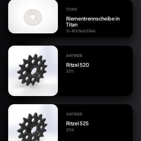
TITAN
Riementrennscheibe in
Titan
Ti-RiTrSch 0364
ANTRIEB
Ritzel 520
2171
ANTRIEB
Ritzel 525
2114