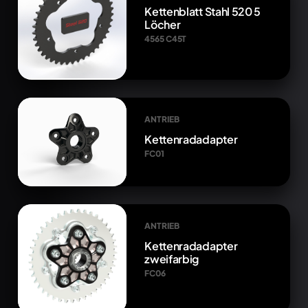
Kettenblatt Stahl 520 5
Löcher
4565 C45T
ANTRIEB
Kettenradadapter
FC01
ANTRIEB
Kettenradadapter
zweifarbig
FC06