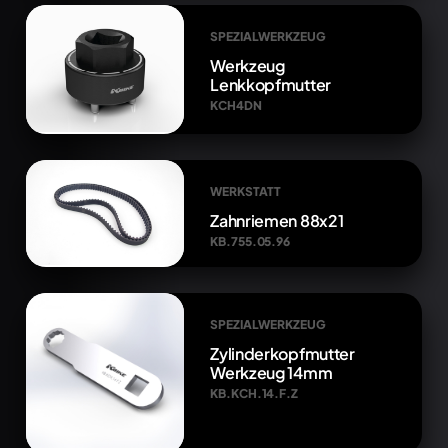
SPEZIALWERKZEUG
Werkzeug
Lenkkopfmutter
KCH4DN
WERKSTATT
Zahnriemen 88x21
KB.755.05.96
SPEZIALWERKZEUG
Zylinderkopfmutter
Werkzeug 14mm
KB.KCH.14.F.Z