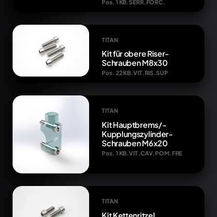
Pos. 1 KB.SERR.FORC.
TITAN
Kit für obere Riser-
Schrauben M8x30
Pos. 22 KB.VIT.RIS.SUP
TITAN
Kit Hauptbrems/-
Kupplungszylinder-
Schrauben M6x20
Pos. 1 KB.VIT.CAV.POM.FRE
TITAN
Kit Kettenritzel