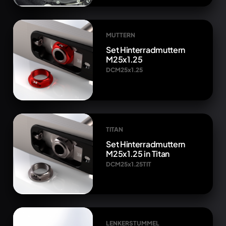
MUTTERN
Set Hinterradmuttern
M25x1.25
DCM25x1.25
TITAN
Set Hinterradmuttern
M25x1.25 in Titan
DCM25x1.25TIT
LENKERSTUMMEL