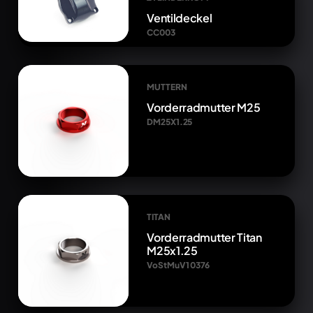
Ventildeckel
CC003
MUTTERN
Vorderradmutter M25
DM25X1.25
TITAN
Vorderradmutter Titan
M25x1.25
VoStMuV1 0376