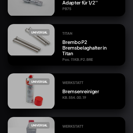
Adapter für 1/2''
PB75
UNIVERSAL
TITAN
Brembo P2
Bremsbelaghalter in
Titan
Pos. 11 KB.P2.BRE
UNIVERSAL
WERKSTATT
Bremsenreiniger
KB.554.00.19
UNIVERSAL
WERKSTATT