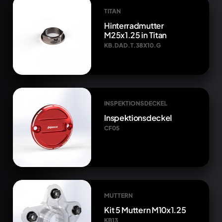
TITAN
Hinterradmutter
M25x1.25 in Titan
KB.DAD.T.38X10.G
INSPEKTIONSDECKEL
Inspektionsdeckel
CF05
MUTTERN
Kit 5 Muttern M10x1.25
KB13