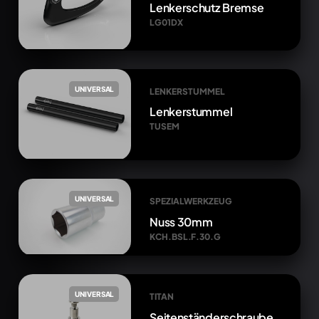
Lenkerschutz Bremse
LG01DX
UNIVERSAL
LENKERSTUMMEL
Lenkerstummel
TUSEM
UNIVERSAL
SPEZIALWERKZEUG
Nuss 30mm
KCH.BSL.F.30.G
UNIVERSAL
TITAN
Seitenständerschraube