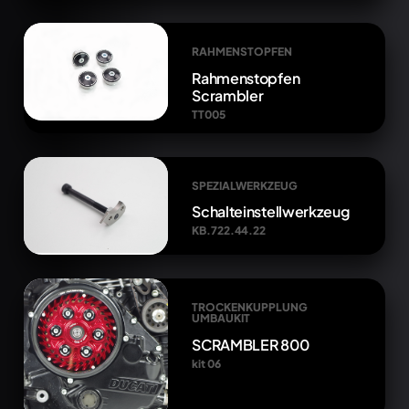
RAHMENSTOPFEN
Rahmenstopfen
Scrambler
TT005
SPEZIALWERKZEUG
Schalteinstellwerkzeug
KB.722.44.22
TROCKENKUPPLUNG
UMBAUKIT
SCRAMBLER 800
kit 06