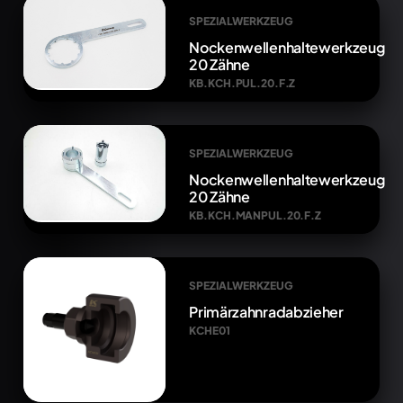
SPEZIALWERKZEUG
Nockenwellenhaltewerkzeug
20 Zähne
KB.KCH.PUL.20.F.Z
SPEZIALWERKZEUG
Nockenwellenhaltewerkzeug
20 Zähne
KB.KCH.MANPUL.20.F.Z
SPEZIALWERKZEUG
Primärzahnradabzieher
KCHE01