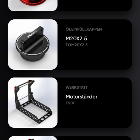
ÖLEINFÜLLKAPPEN
M20X2.5
TOM20X2.5
WERKSTATT
Motorständer
ES01