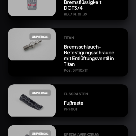
Bremsflüssigkeit
DOT3/4
KB.714.01.39
UNIVERSAL
TITAN
Bremsschlauch-
Befestigungsschraube
mit Entlüftungsventil in
Titan
Pos. 3 M10x1T
UNIVERSAL
FUSSRASTEN
Fußraste
PPF001
UNIVERSAL
SPEZIALWERKZEUG