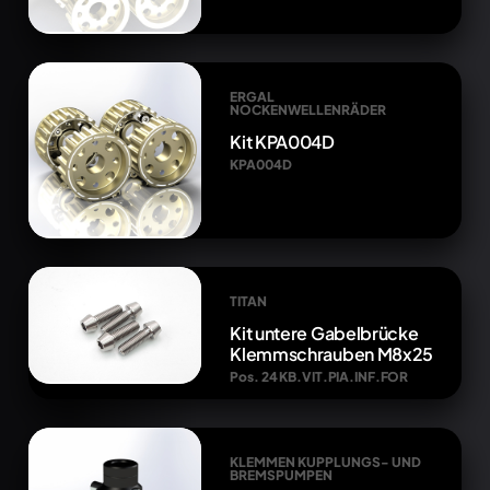
ERGAL
NOCKENWELLENRÄDER
Kit KPA004D
KPA004D
TITAN
Kit untere Gabelbrücke
Klemmschrauben M8x25
Pos. 24 KB.VIT.PIA.INF.FOR
KLEMMEN KUPPLUNGS- UND
BREMSPUMPEN