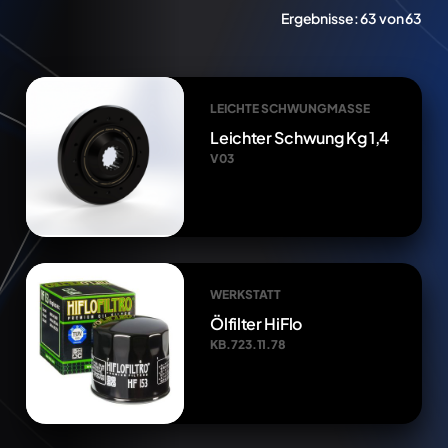
Ergebnisse:
63 von 63
LEICHTE SCHWUNGMASSE
Leichter Schwung Kg 1,4
V03
WERKSTATT
Ölfilter HiFlo
KB.723.11.78