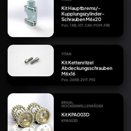
Kit Hauptbrems/-
Kupplungszylinder-
Schrauben M6x20
Pos. 1 KB.VIT.CAV.POM.FRE
TITAN
Kit Kettenritzel
Abdeckungsschrauben
M6x16
Pos. 26 KB.2VIT.PIG
ERGAL
NOCKENWELLENRÄDER
Kit KPA003D
KPA003D