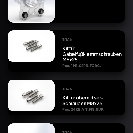
TITAN
Kit für
Gabelfußklemmschrauben
M6x25
Pos. 1 KB.SERR.FORC.
TITAN
Kit für obere Riser-
Schrauben M8x25
Pos. 24 KB.VIT.RIS.SUP.
TITAN