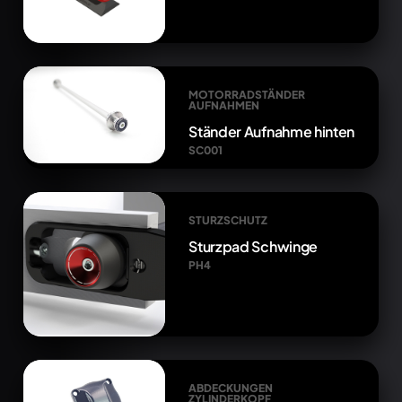
MOTORRADSTÄNDER
AUFNAHMEN
Ständer Aufnahme hinten
SC001
STURZSCHUTZ
Sturzpad Schwinge
PH4
ABDECKUNGEN
ZYLINDERKOPF