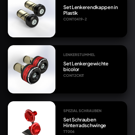
Set Lenkerendkappen in
Plastik
CONT0419-2
LENKERSTUMMEL
Set Lenkergewichte
bicolor
CONT2CKIT
SPEZIAL SCHRAUBEN
Set Schrauben
Hinterradschwinge
TT006