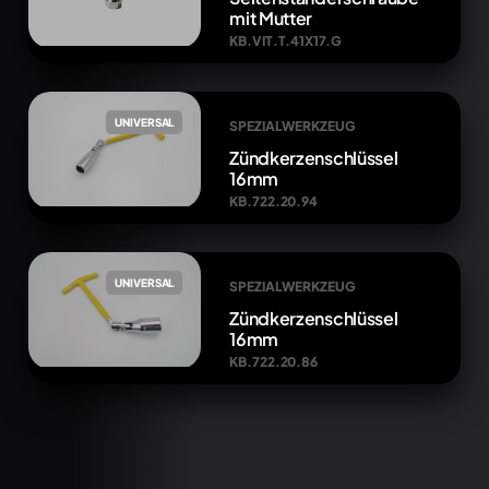
mit Mutter
KB.VIT.T.41X17.G
UNIVERSAL
SPEZIALWERKZEUG
Zündkerzenschlüssel
16mm
KB.722.20.94
UNIVERSAL
SPEZIALWERKZEUG
Zündkerzenschlüssel
16mm
KB.722.20.86