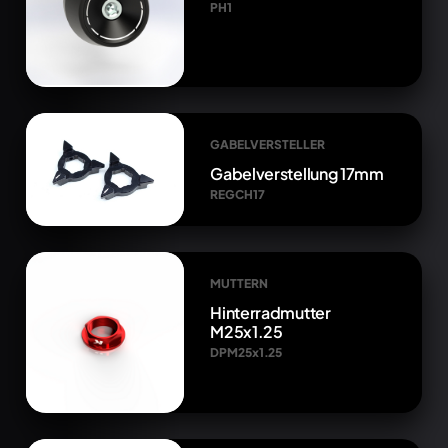
PH1
GABELVERSTELLER
Gabelverstellung 17mm
REGCH17
MUTTERN
Hinterradmutter
M25x1.25
DPM25x1.25