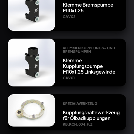
Klemme Bremspumpe
M10x1.25
CAV02
KLEMMEN KUPPLUNGS- UND
BREMSPUMPEN
Klemme
Kupplungspumpe
M10x1.25 Linksgewinde
CAV01
SPEZIALWERKZEUG
Kupplungshaltewerkzeug
für Ölbadkupplungen
KB.KCH.004.F.Z