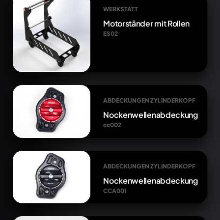
WERKSTATT
Motorständer mit Rollen
ES02
ABDECKUNGEN ZYLINDERKOPF
Nockenwellenabdeckung
cc002
ABDECKUNGEN ZYLINDERKOPF
Nockenwellenabdeckung
CCA001