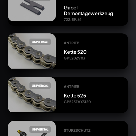
Gabel
Demontagewerkzeug
722.59.64
UNIVERSAL
ANTRIEB
Kette 520
GP520ZVX3
UNIVERSAL
ANTRIEB
Kette 525
GP525ZVX3120
UNIVERSAL
STURZSCHUTZ