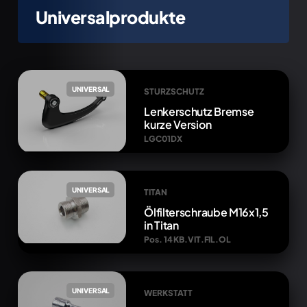
Universalprodukte
UNIVERSAL
STURZSCHUTZ
Lenkerschutz Bremse
kurze Version
LGC01DX
UNIVERSAL
TITAN
Ölfilterschraube M16x1,5
in Titan
Pos. 14 KB.VIT.FIL.OL
UNIVERSAL
WERKSTATT