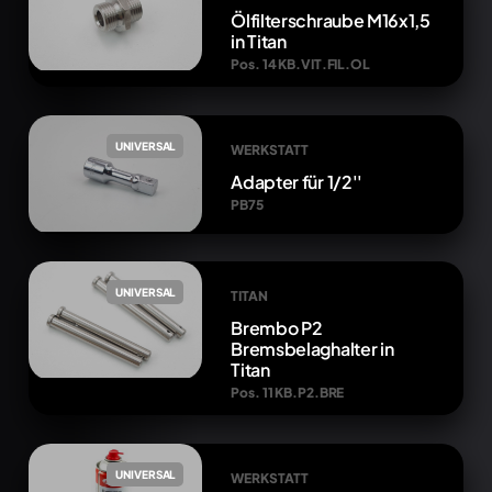
Ölfilterschraube M16x1,5
in Titan
Pos. 14 KB.VIT.FIL.OL
UNIVERSAL
WERKSTATT
Adapter für 1/2''
PB75
UNIVERSAL
TITAN
Brembo P2
Bremsbelaghalter in
Titan
Pos. 11 KB.P2.BRE
UNIVERSAL
WERKSTATT