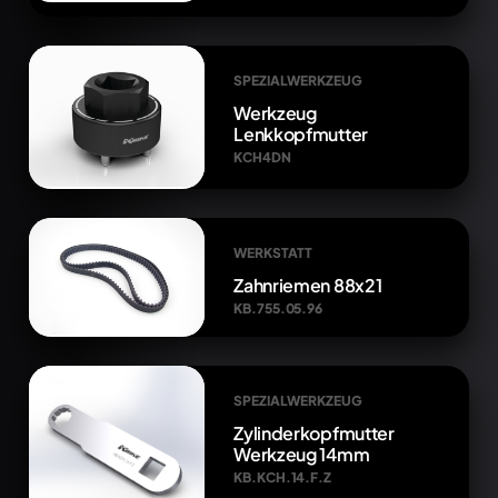
SPEZIALWERKZEUG
Werkzeug
Lenkkopfmutter
KCH4DN
WERKSTATT
Zahnriemen 88x21
KB.755.05.96
SPEZIALWERKZEUG
Zylinderkopfmutter
Werkzeug 14mm
KB.KCH.14.F.Z