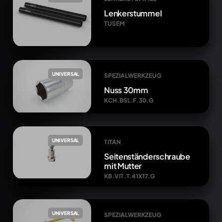
Lenkerstummel
TUSEM
UNIVERSAL
SPEZIALWERKZEUG
Nuss 30mm
KCH.BSL.F.30.G
UNIVERSAL
TITAN
Seitenständerschraube
mit Mutter
KB.VIT.T.41X17.G
UNIVERSAL
SPEZIALWERKZEUG