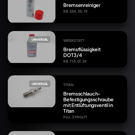
Bremsenreiniger
KB.554.00.19
UNIVERSAL
WERKSTATT
Bremsflüssigkeit
DOT3/4
KB.714.01.39
UNIVERSAL
TITAN
Bremsschlauch-
Befestigungsschraube
mit Entlüftungsventil in
Titan
Pos. 3 M10x1T