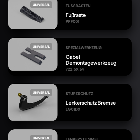
UNIVERSAL
FUSSRASTEN
Fußraste
PPF001
UNIVERSAL
SPEZIALWERKZEUG
Gabel
Demontagewerkzeug
722.59.64
UNIVERSAL
STURZSCHUTZ
Lenkerschutz Bremse
LG01DX
UNIVERSAL
LENKERSTUMMEL