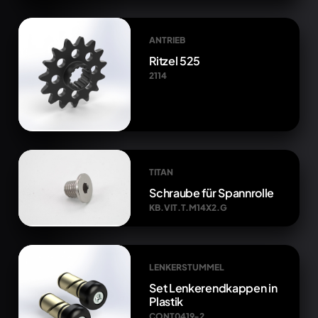
ANTRIEB
Ritzel 525
2114
TITAN
Schraube für Spannrolle
KB.VIT.T.M14X2.G
LENKERSTUMMEL
Set Lenkerendkappen in
Plastik
CONT0419-2