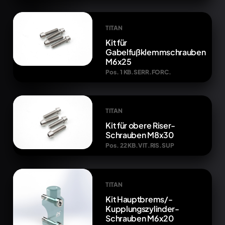
TITAN
Kit für
Gabelfußklemmschrauben
M6x25
Pos. 1 KB.SERR.FORC.
TITAN
Kit für obere Riser-
Schrauben M8x30
Pos. 22 KB.VIT.RIS.SUP
TITAN
Kit Hauptbrems/-
Kupplungszylinder-
Schrauben M6x20