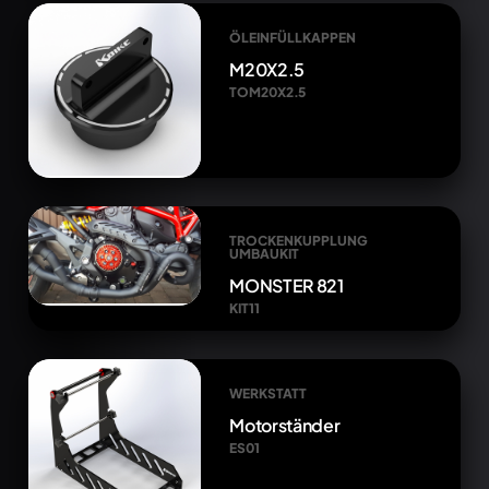
ÖLEINFÜLLKAPPEN
M20X2.5
TOM20X2.5
TROCKENKUPPLUNG
UMBAUKIT
MONSTER 821
KIT11
WERKSTATT
Motorständer
ES01