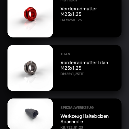
MUTTERN
Vorderradmutter
M25x1.25
DAM25X1.25
TITAN
Vorderradmutter Titan
M25x1.25
DM25x1,25TIT
SPEZIALWERKZEUG
Werkzeug Haltebolzen
Spannrolle
KB.722.81.23