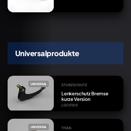
Universalprodukte
UNIVERSAL
STURZSCHUTZ
Lenkerschutz Bremse
kurze Version
LGC01DX
UNIVERSAL
TITAN