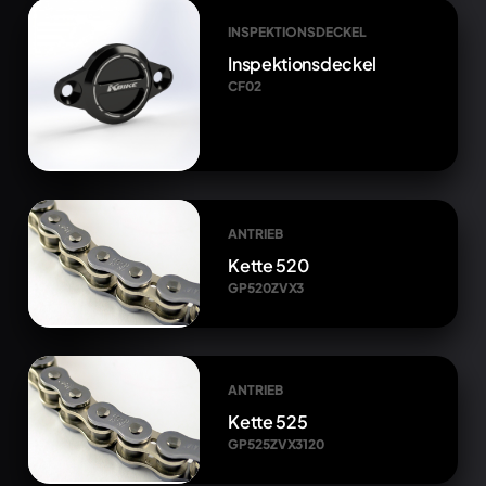
INSPEKTIONSDECKEL
Inspektionsdeckel
CF02
ANTRIEB
Kette 520
GP520ZVX3
ANTRIEB
Kette 525
GP525ZVX3120