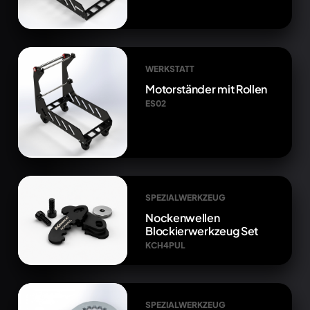
WERKSTATT
Motorständer mit Rollen
ES02
SPEZIALWERKZEUG
Nockenwellen
Blockierwerkzeug Set
KCH4PUL
SPEZIALWERKZEUG