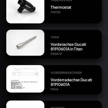
THERMOSTATE
Thermostat
TM01N
TITAN
Vorderachse Ducati
81910601A in Titan
PR04TIT
VORDERRADACHSEN
Vorderradachse Ducati
81910601A
PR04