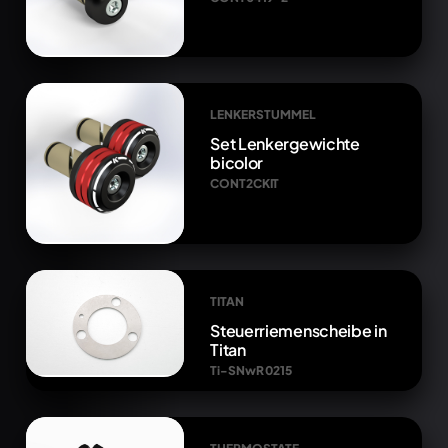
LENKERSTUMMEL
Set Lenkergewichte
bicolor
CONT2CKIT
TITAN
Steuerriemenscheibe in
Titan
Ti-SNwR 0215