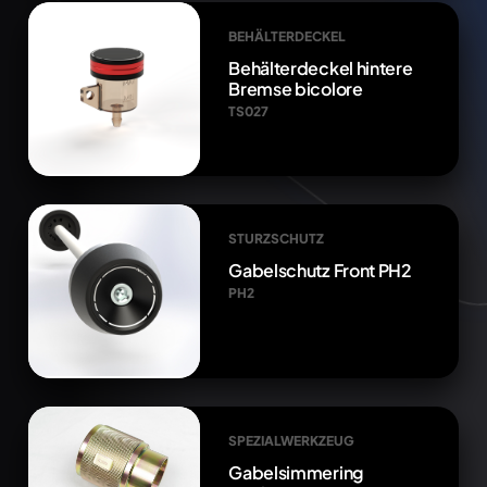
BEHÄLTERDECKEL
Behälterdeckel hintere
Bremse bicolore
TS027
STURZSCHUTZ
Gabelschutz Front PH2
PH2
SPEZIALWERKZEUG
Gabelsimmering