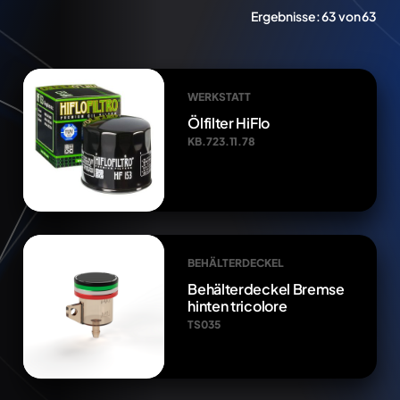
Ergebnisse:
63 von 63
WERKSTATT
Ölfilter HiFlo
KB.723.11.78
BEHÄLTERDECKEL
Behälterdeckel Bremse
hinten tricolore
TS035