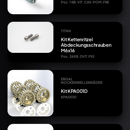
Pos. 1 KB.VIT.CAV.POM.FRE
TITAN
Kit Kettenritzel
Abdeckungsschrauben
M6x16
Pos. 26 KB.2VIT.PIG
ERGAL
NOCKENWELLENRÄDER
Kit KPA001D
KPA001D