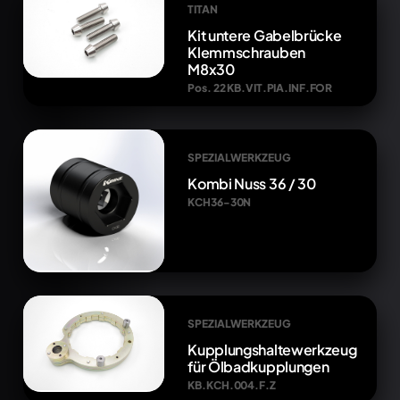
TITAN
Kit untere Gabelbrücke
Klemmschrauben
M8x30
Pos. 22 KB.VIT.PIA.INF.FOR
SPEZIALWERKZEUG
Kombi Nuss 36 / 30
KCH36-30N
SPEZIALWERKZEUG
Kupplungshaltewerkzeug
für Ölbadkupplungen
KB.KCH.004.F.Z