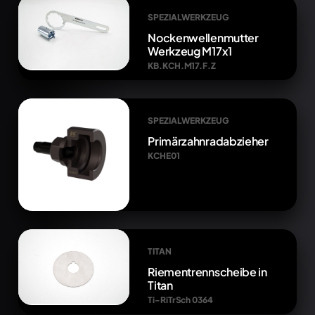
SPEZIALWERKZEUG
Nockenwellenmutter
Werkzeug M17x1
KB.KCH.M17.F.Z
SPEZIALWERKZEUG
Primärzahnradabzieher
KCHE01
TITAN
Riementrennscheibe in
Titan
Ti-RiTrSch 0364