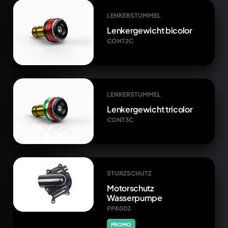
LENKERSTUMMEL
Lenkergewicht bicolor
CONT2C
LENKERSTUMMEL
Lenkergewicht tricolor
CONT3C
STURZSCHUTZ
Motorschutz
Wasserpumpe
PPA002
PROMO