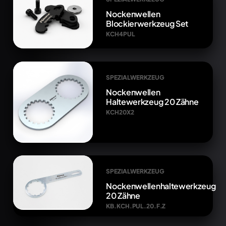
Nockenwellen
Blockierwerkzeug Set
KCH4PUL
SPEZIALWERKZEUG
Nockenwellen
Haltewerkzeug 20 Zähne
KCH20X2
SPEZIALWERKZEUG
Nockenwellenhaltewerkzeug
20 Zähne
KB.KCH.PUL.20.F.Z