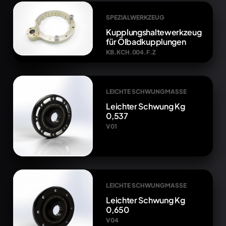
SPEZIALWERKZEUG
Kupplungshaltewerkzeug
für Ölbadkupplungen
KB.KCH.004.F.Z
LEICHTE SCHWUNGMASSE
Leichter Schwung Kg
0,537
V01
LEICHTE SCHWUNGMASSE
Leichter Schwung Kg
0,650
V04