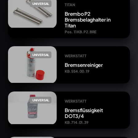
UNIVERSAL
TITAN
Brembo P2
Bremsbelaghalter in
Titan
Pos. 11 KB.P2.BRE
UNIVERSAL
WERKSTATT
Bremsenreiniger
KB.554.00.19
UNIVERSAL
WERKSTATT
Bremsflüssigkeit
DOT3/4
KB.714.01.39