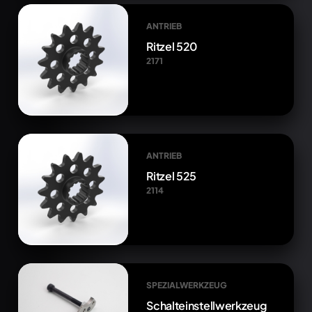
ANTRIEB
Ritzel 520
2171
ANTRIEB
Ritzel 525
2114
SPEZIALWERKZEUG
Schalteinstellwerkzeug