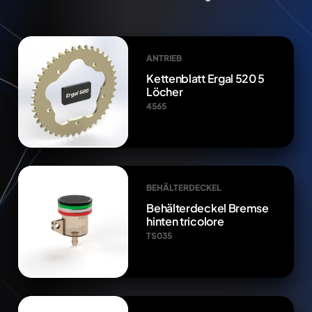
ANTRIEB
Kettenblatt Ergal 520 5
Löcher
4565
BEHÄLTERDECKEL
Behälterdeckel Bremse
hinten tricolore
TS035