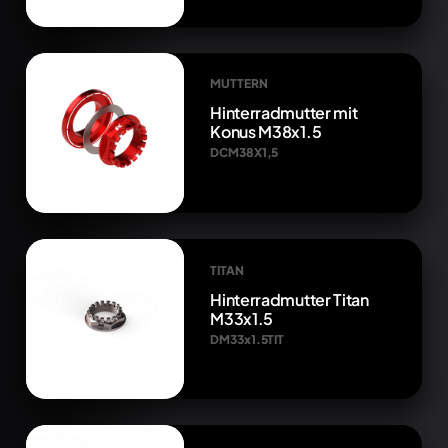
MUTTERN
Hinterradmutter mit
Konus M38x1.5
DCM38X1,5
TITAN
Hinterradmutter Titan
M33x1.5
DM33x1.5TIT