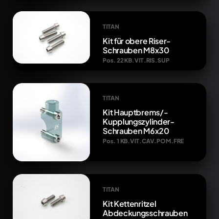
TITAN
Kit für obere Riser-
Schrauben M8x30
Pos. 22 KB.VIT.RIS.SUP
TITAN
Kit Hauptbrems/-
Kupplungszylinder-
Schrauben M6x20
Pos. 1 KB.VIT.CAV.POM.FRE
TITAN
Kit Kettenritzel
Abdeckungsschrauben