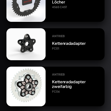
Löcher
4565 C45T
ANTRIEB
Kettenradadapter
FC01
ANTRIEB
Kettenradadapter
zweifarbig
FC06