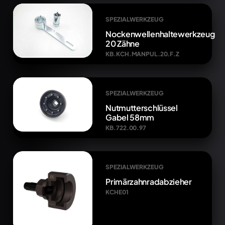
SPEZIALWERKZEUG
Nockenwellenhaltewerkzeug
20 Zähne
KB.KCH.MANPUL.20.F.Z
SPEZIALWERKZEUG
Nutmutterschlüssel
Gabel 58mm
KB.722.00.97
SPEZIALWERKZEUG
Primärzahnradabzieher
KCHE01