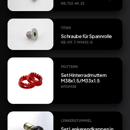
KB.722.44.22
TITAN
Schraube für Spannrolle
KB.VIT.T.M14X2.G
MUTTERN
Set Hinterradmuttern
M38x1.5/M33x1.5
KITDM38
LENKERSTUMMEL
Set Lenkerendkappen in