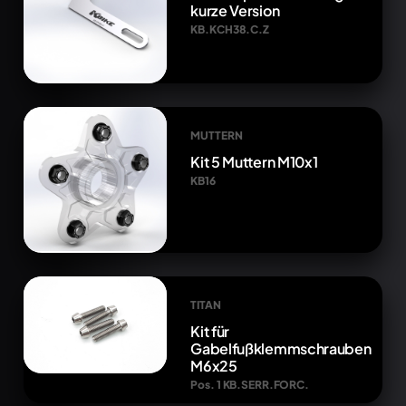
kurze Version
KB.KCH38.C.Z
MUTTERN
Kit 5 Muttern M10x1
KB16
TITAN
Kit für
Gabelfußklemmschrauben
M6x25
Pos. 1 KB.SERR.FORC.