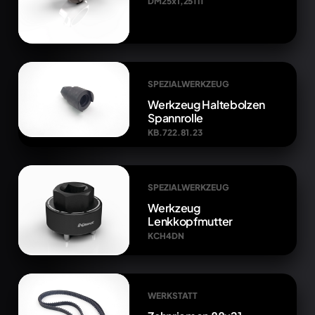
DM25x1,25TIT
SPEZIALWERKZEUG
Werkzeug Haltebolzen
Spannrolle
KB.722.81.23
SPEZIALWERKZEUG
Werkzeug
Lenkkopfmutter
KCH4DN
WERKSTATT