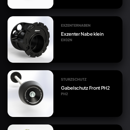
EXZENTERNABEN
Exzenter Nabe klein
EX02N
STURZSCHUTZ
Gabelschutz Front PH2
PH2