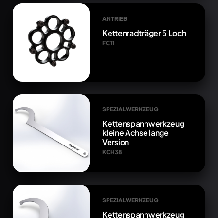
ANTRIEB
Kettenradträger 5 Loch
FC11
SPEZIALWERKZEUG
Kettenspannwerkzeug
kleine Achse lange
Version
KCH38
SPEZIALWERKZEUG
Kettenspannwerkzeug