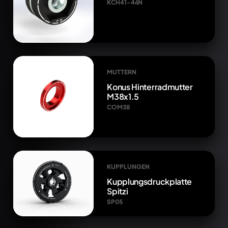
KCH41-46N
MUTTERN
Konus Hinterradmutter
M38x1.5
COM38
KUPPLUNGEN
Kupplungsdruckplatte
Spitzi
SP05