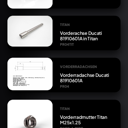
TITAN
Vorderachse Ducati
81910601A in Titan
PR04TIT
VORDERRADACHSEN
Vorderradachse Ducati
81910601A
PR04
TITAN
Vorderradmutter Titan
M25x1.25