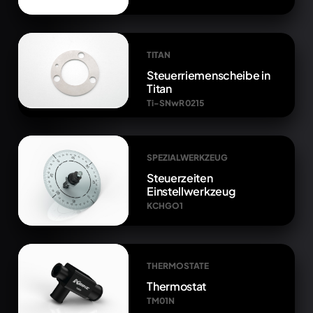
TITAN
Steuerriemenscheibe in
Titan
Ti-SNwR 0215
SPEZIALWERKZEUG
Steuerzeiten
Einstellwerkzeug
KCHGO1
THERMOSTATE
Thermostat
TM01N