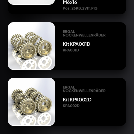
M6x16
Pos. 26 KB.2VIT.PIG
ERGAL
NOCKENWELLENRÄDER
Kit KPA001D
KPA001D
ERGAL
NOCKENWELLENRÄDER
Kit KPA002D
KPA002D