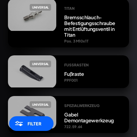
UNIVERSAL
TITAN
Bremsschlauch-
Befestigungsschraube
mit Entlüftungsventil in
Titan
Pos. 3 M10x1T
UNIVERSAL
FUSSRASTEN
Fußraste
PPF001
UNIVERSAL
SPEZIALWERKZEUG
Gabel
Demontagewerkzeug
FILTER
722.59.64