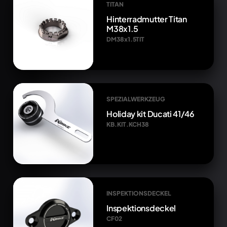
TITAN
Hinterradmutter Titan
M38x1.5
DM38x1.5TIT
SPEZIALWERKZEUG
Holiday kit Ducati 41/46
KB.KIT.KCH38
INSPEKTIONSDECKEL
Inspektionsdeckel
CF02