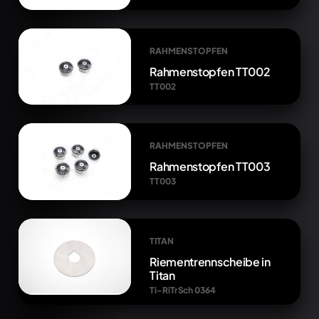
RAHMENSTOPFEN
Rahmenstopfen TT002
TT002
RAHMENSTOPFEN
Rahmenstopfen TT003
TT003
TITAN
Riementrennscheibe in
Titan
Ti-RiTrSch 0364