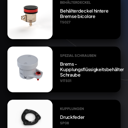
BEHÄLTERDECKEL
Behälterdeckel hintere
Bremse bicolore
TS027
SPEZIAL SCHRAUBEN
Brems -
Kupplungsflüssigkeitsbehälter
Schraube
VITS01
KUPPLUNGEN
Druckfeder
SP08