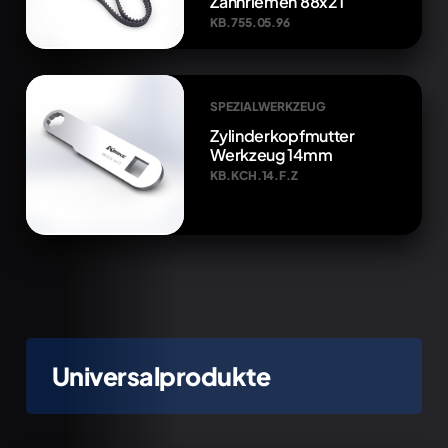
Zahnriemen 88x21
KB.755.05.96
SPEZIALWERKZEUG
Zylinderkopfmutter
Werkzeug 14mm
KB.KCH.14.F.Z
Universalprodukte