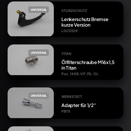
UNIVERSAL
STURZSCHUTZ
Lenkerschutz Bremse
kurze Version
LGC01DX
UNIVERSAL
TITAN
Ölfilterschraube M16x1,5
in Titan
Pos. 14 KB.VIT.FIL.OL
UNIVERSAL
WERKSTATT
Adapter für 1/2''
PB75