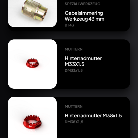
SPEZIALWERKZEUG
Gabelsimmering
Werkzeug 43 mm
BT43
MUTTERN
Hinterradmutter
M33X1.5
DM33x1.5
MUTTERN
Hinterradmutter M38x1.5
DM38X1,5