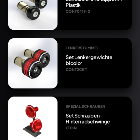
Plastik
CONT0419-2
LENKERSTUMMEL
Set Lenkergewichte
bicolor
CONT2CKIT
SPEZIAL SCHRAUBEN
Set Schrauben
Hinterradschwinge
TT006