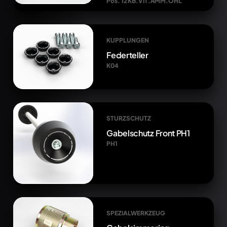
Pos. 12 KB.VIT.AMM.OHL
KUPPLUNGEN
Federteller
K04
STURZSCHUTZ
Gabelschutz Front PH1
PH1
SPEZIALWERKZEUG