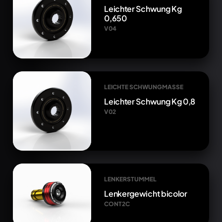
Leichter Schwung Kg
0,650
V04
LEICHTE SCHWUNGMASSE
Leichter Schwung Kg 0,8
V02
LENKERSTUMMEL
Lenkergewicht bicolor
CONT2C