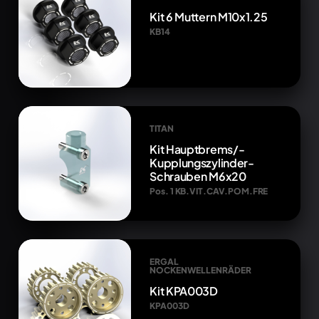
Kit 6 Muttern M10x1.25
KB14
TITAN
Kit Hauptbrems/-
Kupplungszylinder-
Schrauben M6x20
Pos. 1 KB.VIT.CAV.POM.FRE
ERGAL
NOCKENWELLENRÄDER
Kit KPA003D
KPA003D