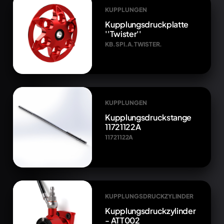
KUPPLUNGEN
Kupplungsdruckplatte
''Twister''
KB.SPI.A.TWISTER.
KUPPLUNGEN
Kupplungsdruckstange
11721122A
11721122A
KUPPLUNGSDRUCKZYLINDER
Kupplungsdruckzylinder
- ATT002