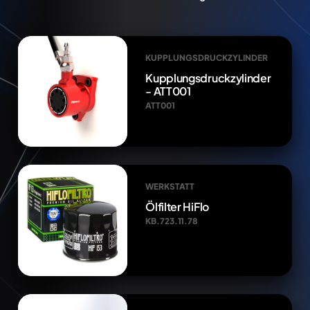
KUPPLUNGSDRUCKZYLINDER
Kupplungsdruckzylinder
- ATT001
ATT001
WERKSTATT
Ölfilter HiFlo
KB.723.11.78