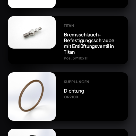
TITAN
Bremsschlauch-
Befestigungsschraube
mit Entlüftungsventil in
Titan
Pos. 3 M10x1T
KUPPLUNGEN
Dichtung
OR2100