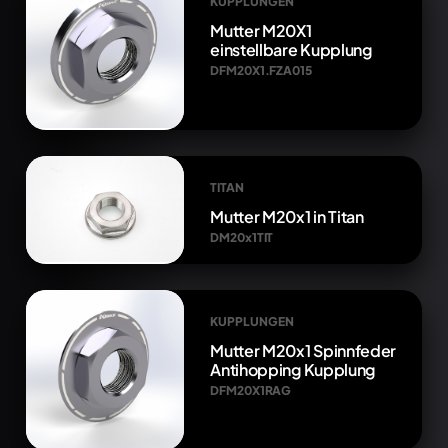
KUPPLUNGEN
Mutter M20X1
einstellbare Kupplung
DFM20X1.FZA015
TITAN
Mutter M20x1 in Titan
DM20x1TIT
KUPPLUNGEN
Mutter M20x1 Spinnfeder
Antihopping Kupplung
DFM20X1RAG