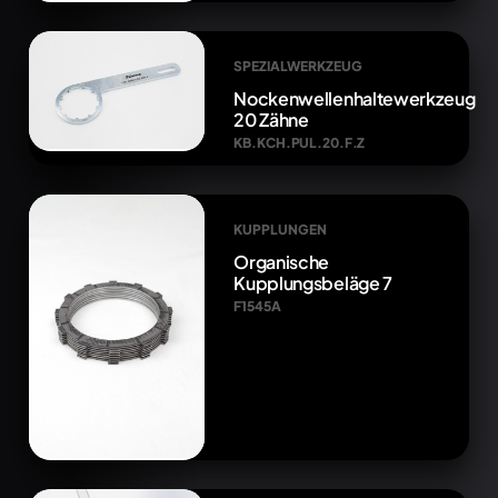
SPEZIALWERKZEUG
Nockenwellenhaltewerkzeug
20 Zähne
KB.KCH.PUL.20.F.Z
KUPPLUNGEN
Organische
Kupplungsbeläge 7
F1545A