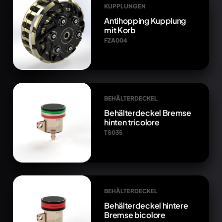
KUPPLUNGEN
Antihopping Kupplung
mit Korb
FZA004
BEHÄLTERDECKEL
Behälterdeckel Bremse
hinten tricolore
TS035
BEHÄLTERDECKEL
Behälterdeckel hintere
Bremse bicolore