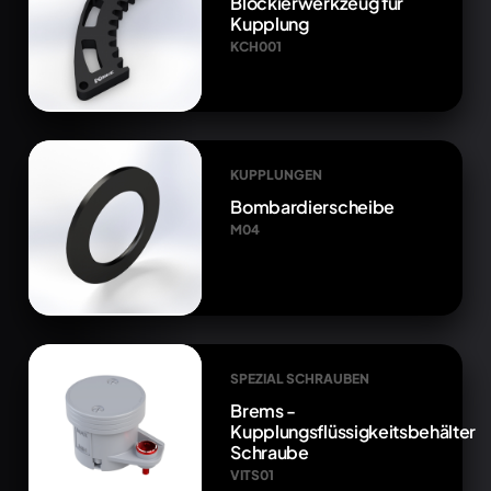
Blockierwerkzeug für
Kupplung
KCH001
KUPPLUNGEN
Bombardierscheibe
M04
SPEZIAL SCHRAUBEN
Brems -
Kupplungsflüssigkeitsbehälter
Schraube
VITS01