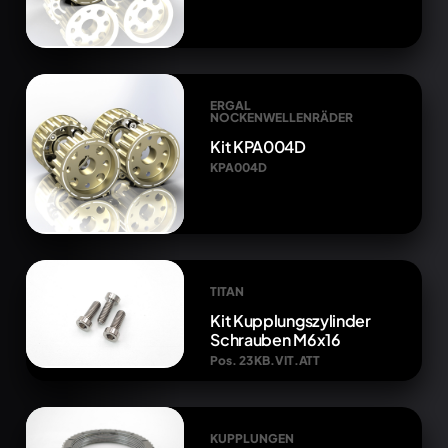
ERGAL
NOCKENWELLENRÄDER
Kit KPA004D
KPA004D
TITAN
Kit Kupplungszylinder
Schrauben M6x16
Pos. 23 KB.VIT.ATT
KUPPLUNGEN