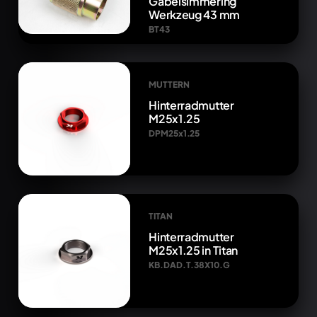
Gabelsimmering
Werkzeug 43 mm
BT43
MUTTERN
Hinterradmutter
M25x1.25
DPM25x1.25
TITAN
Hinterradmutter
M25x1.25 in Titan
KB.DAD.T.38X10.G