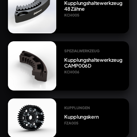
Kupplungshaltewerkzeug
48 Zähne
KCH005
SPEZIALWERKZEUG
Kupplungshaltewerkzeug
CAMP006D
KCH006
KUPPLUNGEN
Kupplungskern
FZA005