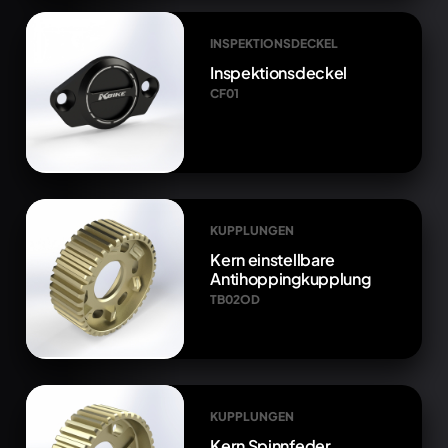
INSPEKTIONSDECKEL
Inspektionsdeckel
CF01
KUPPLUNGEN
Kern einstellbare
Antihoppingkupplung
TB02OD
KUPPLUNGEN
Kern Spinnfeder