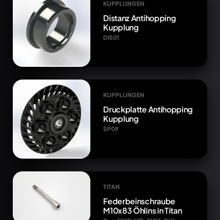
KUPPLUNGEN
Distanz Antihopping
Kupplung
DIS01
KUPPLUNGEN
Druckplatte Antihopping
Kupplung
SP09
TITAN
Federbeinschraube
M10x83 Öhlins in Titan