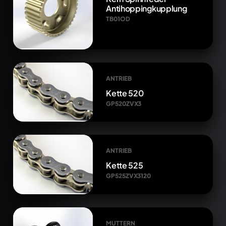
Antihoppingkupplung
TB01OD
ANTRIEB
Kette 520
GP520ZVX3
ANTRIEB
Kette 525
GP525ZVX3120
MUTTERN