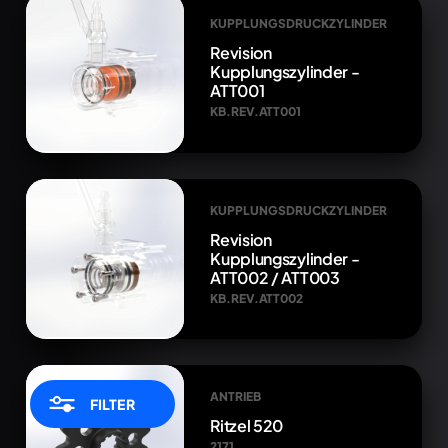
KUPPLUNGSDRUCKZYLINDER
Revision
Kupplungszylinder -
ATT001
KB.REV.ATT001
KUPPLUNGSDRUCKZYLINDER
Revision
Kupplungszylinder -
ATT002 / ATT003
KB.REV.ATT002
ANTRIEB
FILTER
Ritzel 520
2171