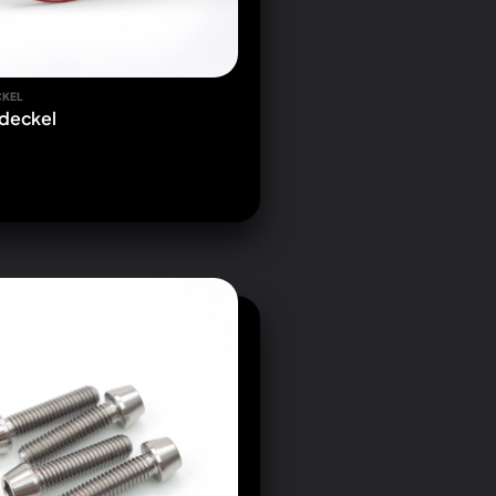
CKEL
sdeckel