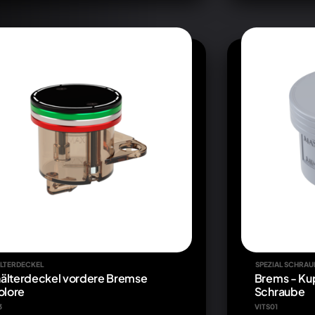
LTERDECKEL
SPEZIAL SCHRAU
älterdeckel vordere Bremse
Brems - Kup
olore
Schraube
3
VITS01