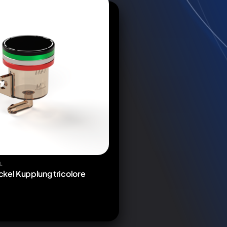
L
kel Kupplung tricolore