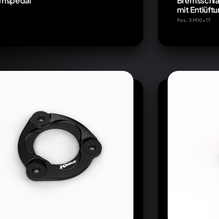
mspedal
Bremsschla
mit Entlüftu
Pos. 3 M10x1T