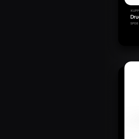
KUPP
Dru
SP08