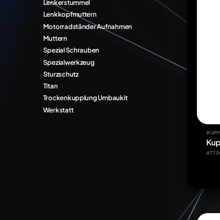
Lenkerstummel
Lenkkopfmuttern
Motorradständer Aufnahmen
Muttern
Spezial Schrauben
Spezialwerkzeug
Sturzschutz
Titan
Trockenkupplung Umbaukit
Werkstatt
KUPP
Kup
ATT0