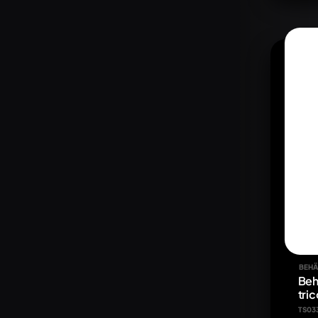
BEHÄ
Beh
tric
TS03