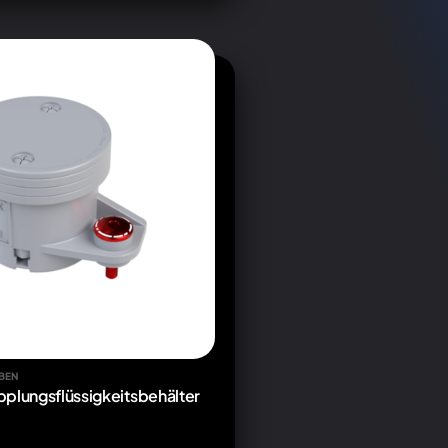
BEN
plungsflüssigkeitsbehälter