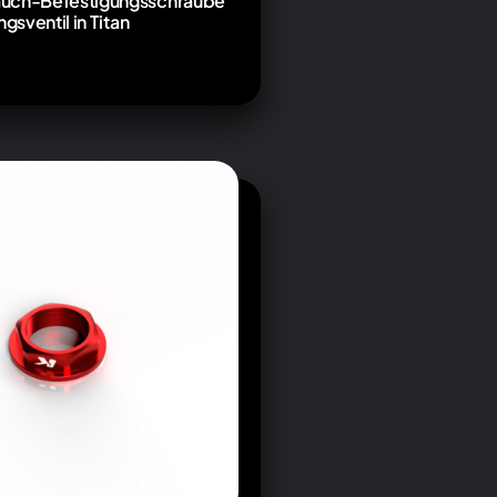
uch-Befestigungsschraube
ngsventil in Titan