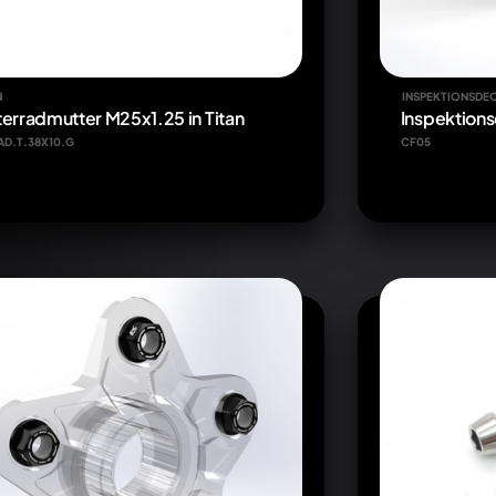
N
INSPEKTIONSDE
terradmutter M25x1.25 in Titan
Inspektion
AD.T.38X10.G
CF05