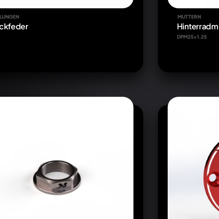
LUNGEN
MUTTERN
ckfeder
Hinterradm
DPM25x1.25