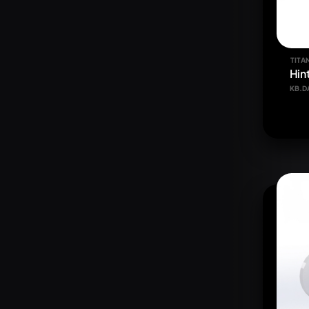
TITA
Hin
KB.D