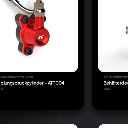
LUNGSDRUCKZYLINDER
BEHÄLTERDECKE
plungsdruckzylinder - ATT004
Behälterdec
04
TS035