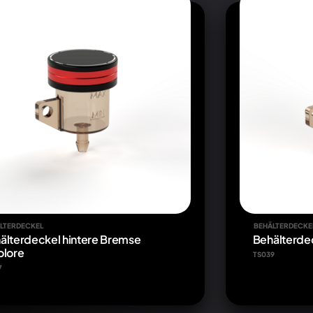
LTERDECKEL
BEHÄLTERDECKE
älterdeckel hintere Bremse
Behälterdec
olore
TS039
7