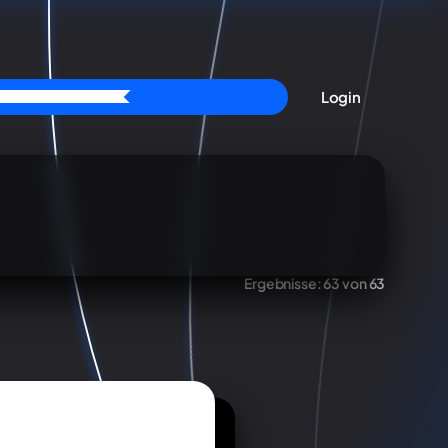
Login
Ergebnisse:
63 von 63