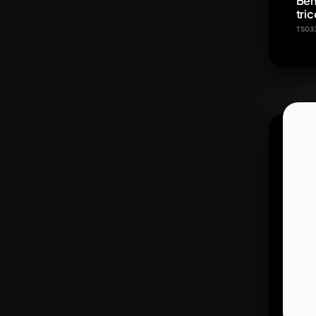
Beh
tric
TS03