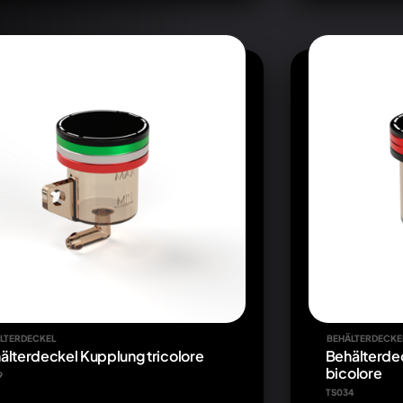
LTERDECKEL
BEHÄLTERDECKE
älterdeckel Kupplung tricolore
Behälterde
bicolore
9
TS034