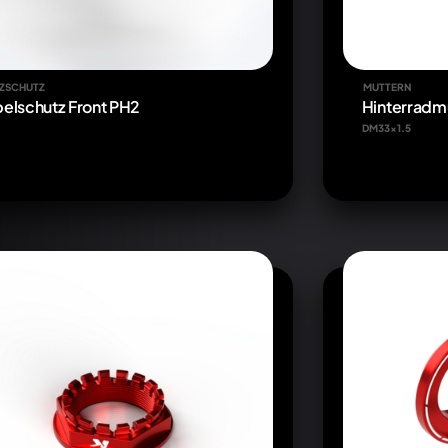
ZSCHUTZ
MUTTERN
elschutz Front PH2
Hinterradm
DM33x1.5