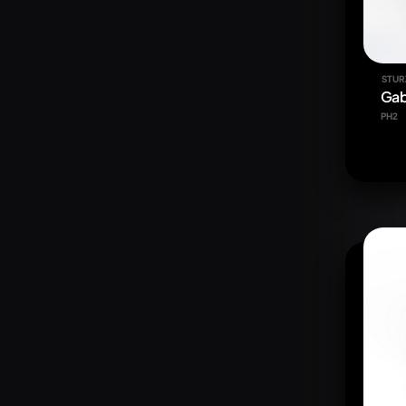
STUR
Gab
PH2