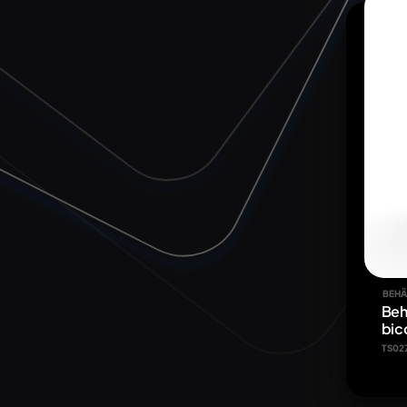
BEHÄ
Beh
bic
TS02