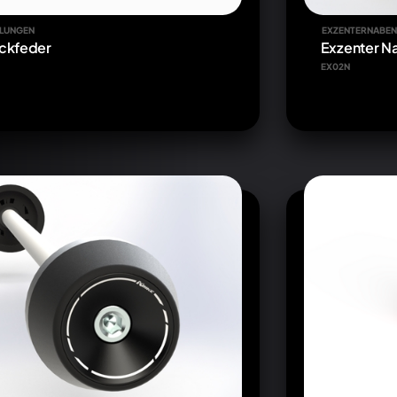
LUNGEN
EXZENTERNABEN
ckfeder
Exzenter Na
EX02N