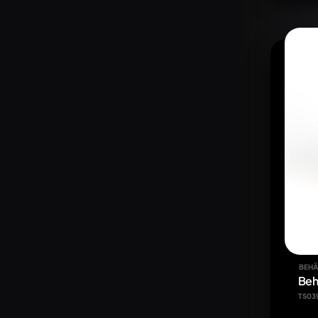
BEHÄ
Beh
TS03