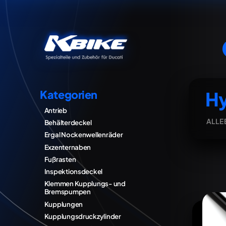
H
Kategorien
Antrieb
ALLE
Behälterdeckel
Ergal Nockenwellenräder
Exzenternaben
Fußrasten
Inspektionsdeckel
Klemmen Kupplungs- und
Bremspumpen
Kupplungen
Kupplungsdruckzylinder