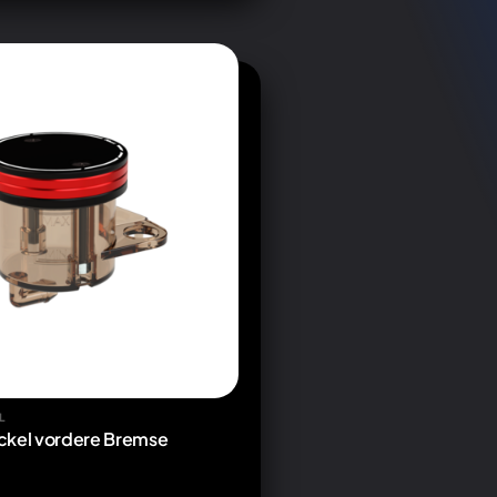
L
ckel vordere Bremse