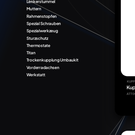
Lenkerstummel
Muttern
Rahmenstopfen
Spezial Schrauben
Spezialwerkzeug
Sturzschutz
Thermostate
Titan
Trockenkupplung Umbaukit
Vorderradachsen
Werkstatt
KUPP
Kup
ATT0