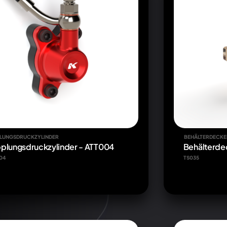
LUNGSDRUCKZYLINDER
BEHÄLTERDECKE
plungsdruckzylinder - ATT004
Behälterdec
04
TS035