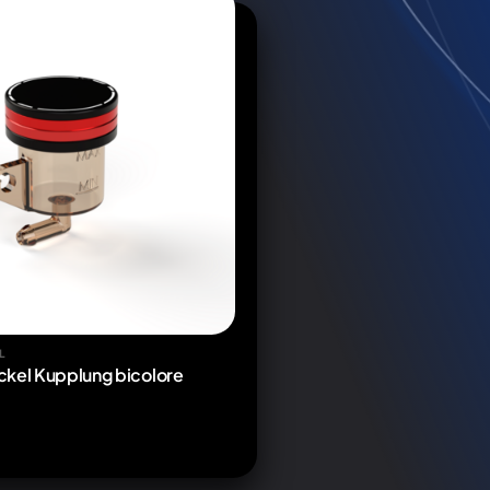
L
ckel Kupplung bicolore