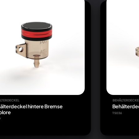
LTERDECKEL
BEHÄLTERDECKE
älterdeckel hintere Bremse
Behälterde
olore
TS036
7