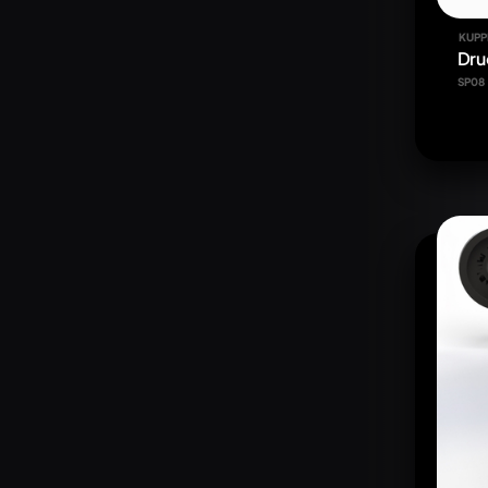
KUPP
Dru
SP08