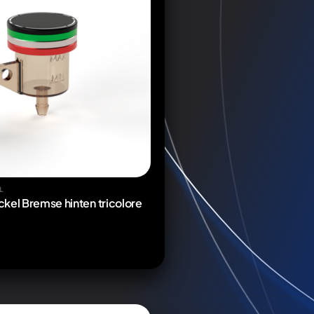
L
kel Bremse hinten tricolore