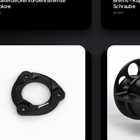
älterdeckel vordere Bremse
Brems - Kup
olore
Schraube
3
VITS01