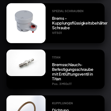
SPEZIAL SCHRAUBEN
Brems -
Kupplungsflüssigkeitsbehälter
Schraube
VITS01
TITAN
Bremsschlauch-
Befestigungsschraube
mit Entlüftungsventil in
Titan
Pos. 3 M10x1T
KUPPLUNGEN
Dichtung