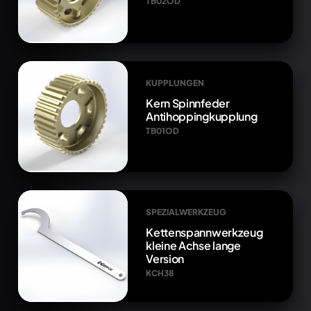
TB02OD
KUPPLUNGEN
Kern Spinnfeder
Antihoppingkupplung
TB01OD
SPEZIALWERKZEUG
Kettenspannwerkzeug
kleine Achse lange
Version
KCH38