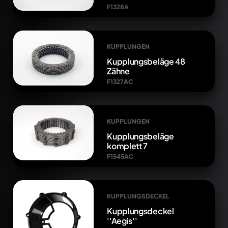
F1328A
KUPPLUNGEN
Kupplungsbeläge 48
Zähne
F1327AC
KUPPLUNGEN
Kupplungsbeläge
komplett 7
F1545AC
KUPPLUNGSDECKEL
Kupplungsdeckel
''Aegis''