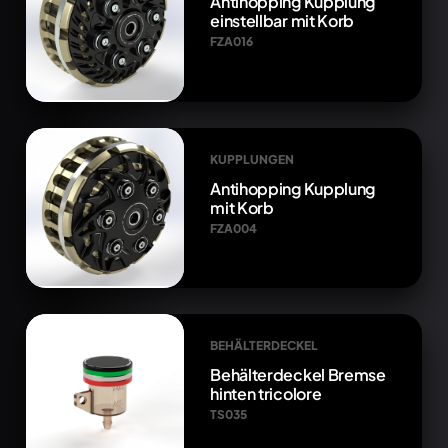
Antihopping Kupplung
einstellbar mit Korb
FZA016
KUPPLUNGEN
Antihopping Kupplung
mit Korb
FZA004
BEHÄLTERDECKEL
Behälterdeckel Bremse
hinten tricolore
TS035