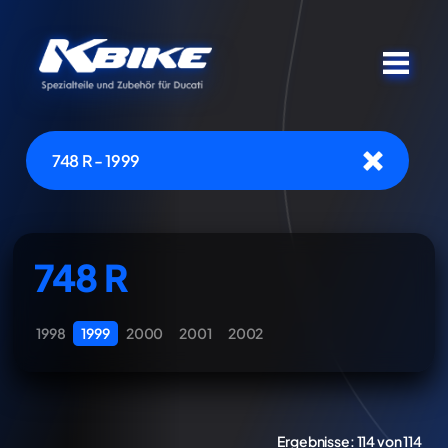
748 R - 1999
748 R
1998
1999
2000
2001
2002
Ergebnisse:
114 von 114