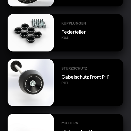
KUPPLUNGEN
Federteller
K04
STURZSCHUTZ
Gabelschutz Front PH1
PH1
MUTTERN