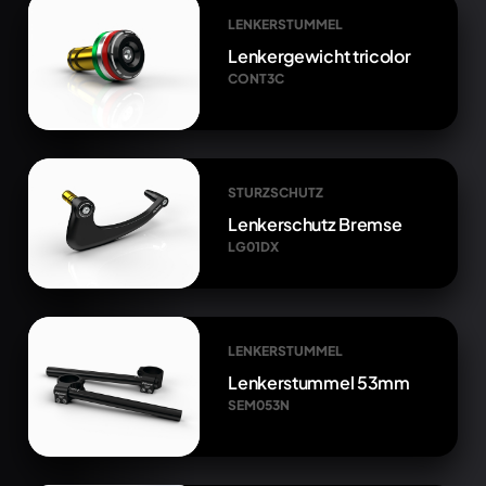
LENKERSTUMMEL
Lenkergewicht tricolor
CONT3C
STURZSCHUTZ
Lenkerschutz Bremse
LG01DX
LENKERSTUMMEL
Lenkerstummel 53mm
SEM053N