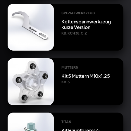
SPEZIALWERKZEUG
Kettenspannwerkzeug
kurze Version
KB.KCH38.C.Z
MUTTERN
Kit 5 Muttern M10x1.25
KB13
TITAN
Kit Hauptbrems/-