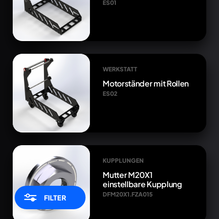
ES01
WERKSTATT
Motorständer mit Rollen
ES02
KUPPLUNGEN
Mutter M20X1
einstellbare Kupplung
DFM20X1.FZA015
FILTER