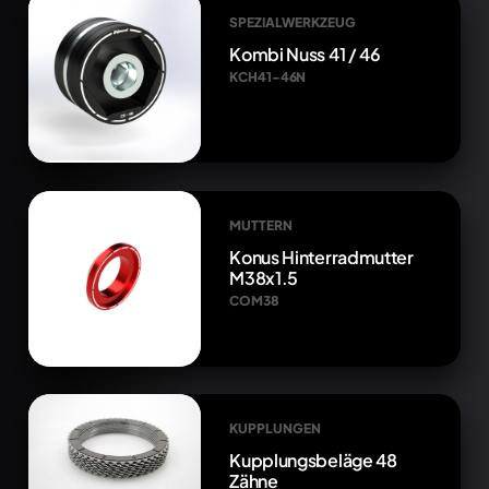
SPEZIALWERKZEUG
Kombi Nuss 41 / 46
KCH41-46N
MUTTERN
Konus Hinterradmutter
M38x1.5
COM38
KUPPLUNGEN
Kupplungsbeläge 48
Zähne