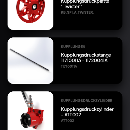
Kupplungsdruckplatte
''Twister''
KB.SPI.A.TWISTER.
KUPPLUNGEN
Kupplungsdruckstange
11710011A - 11720041A
11710011A
KUPPLUNGSDRUCKZYLINDER
Kupplungsdruckzylinder
- ATT002
ATT002