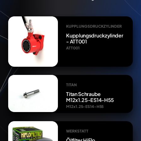
KUPPLUNGSDRUCKZYLINDER
Kupplungsdruckzylinder
- ATT001
ATT001
TITAN
Titan Schraube
M12x1.25-ES14-H55
M12x1.25-ES14-H55
WERKSTATT
Ölfilter HiFlo