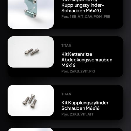
Kupplungszylinder-
Schrauben M6x20
Pos. 1 KB.VIT.CAV.POM.FRE
TITAN
Kit Kettenritzel
Abdeckungsschrauben
M6x16
Pos. 26 KB.2VIT.PIG
TITAN
Kit Kupplungszylinder
Schrauben M6x16
Pos. 23 KB.VIT.ATT