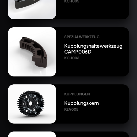
KCH005
SPEZIALWERKZEUG
Kupplungshaltewerkzeug
CAMP006D
KCH006
KUPPLUNGEN
Kupplungskern
FZA005