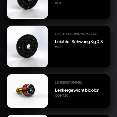
V04
LEICHTE SCHWUNGMASSE
Leichter Schwung Kg 0,8
V02
LENKERSTUMMEL
Lenkergewicht bicolor
CONT2C