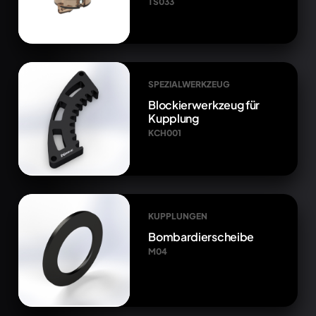
TS033
SPEZIALWERKZEUG
Blockierwerkzeug für
Kupplung
KCH001
KUPPLUNGEN
Bombardierscheibe
M04