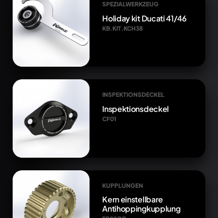
SPEZIALWERKZEUG
Holiday kit Ducati 41/46
KB.KIT.KCH38
INSPEKTIONSDECKEL
Inspektionsdeckel
CF01
KUPPLUNGEN
Kern einstellbare
Antihoppingkupplung