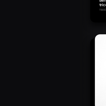
Beh
tric
TS03