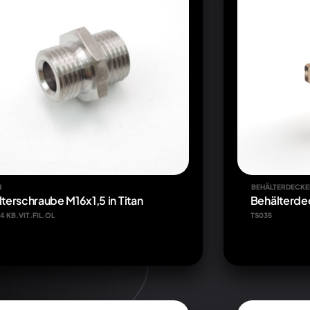
N
BEHÄLTERDECKE
ilterschraube M16x1,5 in Titan
Behälterdec
14 KB.VIT.FIL.OL
TS035