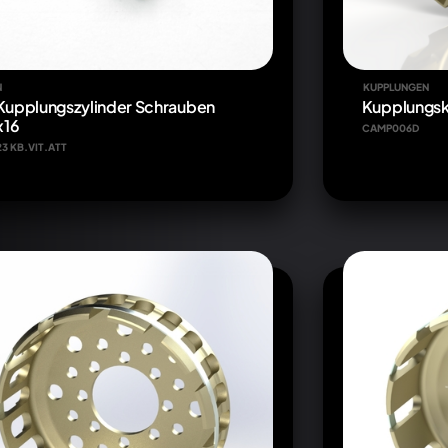
N
KUPPLUNGEN
 Kupplungszylinder Schrauben
Kupplungs
x16
CAMP006D
23 KB.VIT.ATT