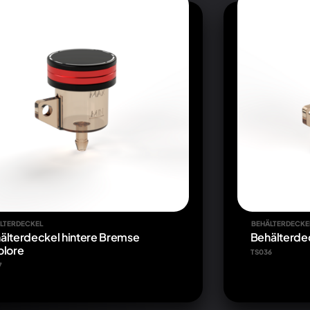
LTERDECKEL
BEHÄLTERDECKE
älterdeckel hintere Bremse
Behälterde
olore
TS036
7