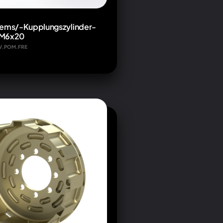
rems/-Kupplungszylinder-
 M6x20
AV.POM.FRE