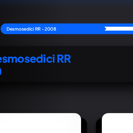
Desmosedici RR - 2008
smosedici RR