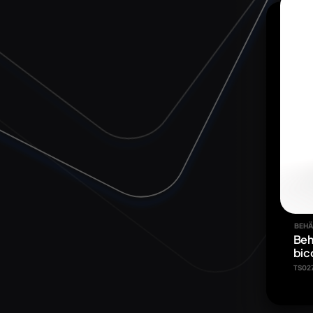
BEHÄ
Beh
bic
TS02