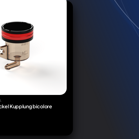
L
ckel Kupplung bicolore