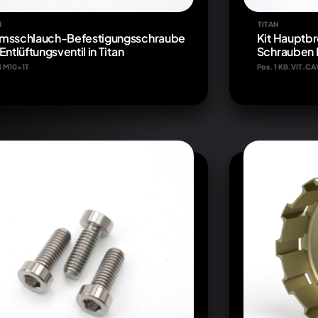
N
TITAN
msschlauch-Befestigungsschraube
Kit Hauptb
Entlüftungsventil in Titan
Schrauben
3 M10x1T
Pos. 1 KB.VIT.C