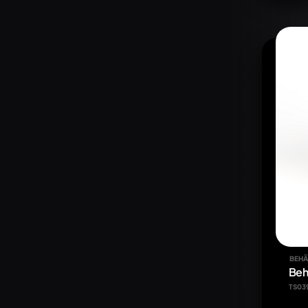
BEHÄ
Beh
TS03