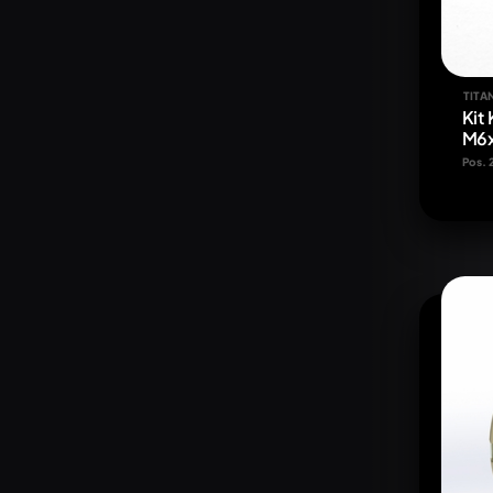
TITA
Kit
M6
Pos. 