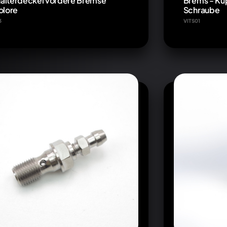
älterdeckel vordere Bremse
Brems - Kup
olore
Schraube
3
VITS01