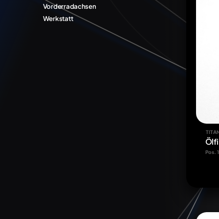
Vorderradachsen
Werkstatt
TITA
Ölf
Pos. 