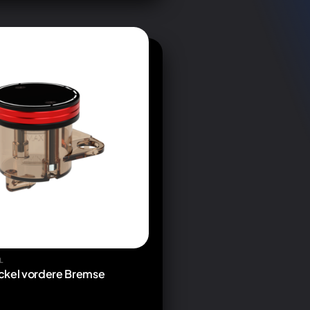
L
ckel vordere Bremse