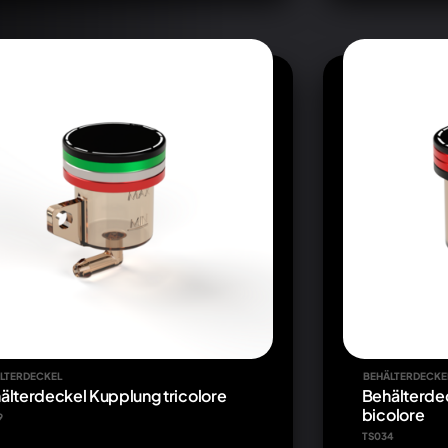
LTERDECKEL
BEHÄLTERDECKE
älterdeckel Kupplung tricolore
Behälterde
bicolore
9
TS034