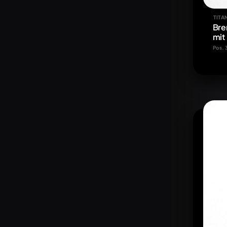
TITA
Bre
mit 
Pos. 