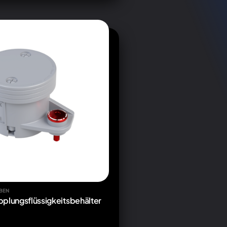
BEN
plungsflüssigkeitsbehälter