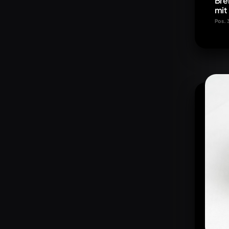
Bre
mit 
Pos. 