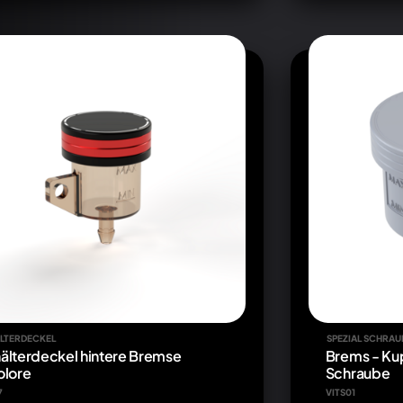
LTERDECKEL
SPEZIAL SCHRAU
älterdeckel hintere Bremse
Brems - Kup
olore
Schraube
7
VITS01