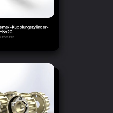
rems/-Kupplungszylinder-
 M6x20
AV.POM.FRE