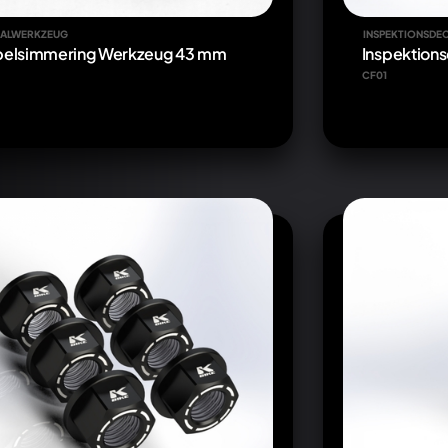
IALWERKZEUG
INSPEKTIONSDE
elsimmering Werkzeug 43 mm
Inspektion
CF01