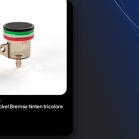
L
kel Bremse hinten tricolore