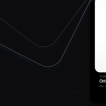
TITA
Ölf
Pos. 