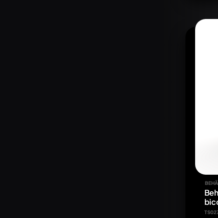
BEHÄ
Beh
bic
TS02