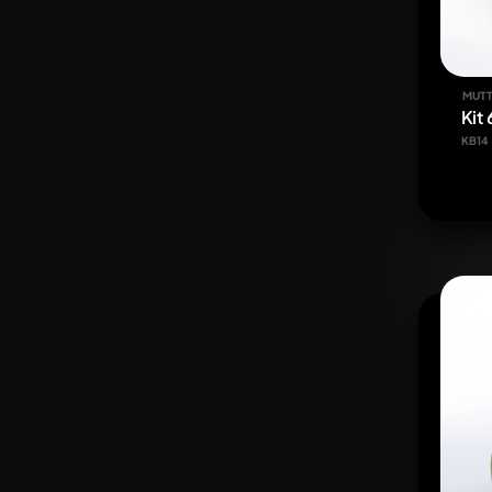
MUT
Kit
KB14