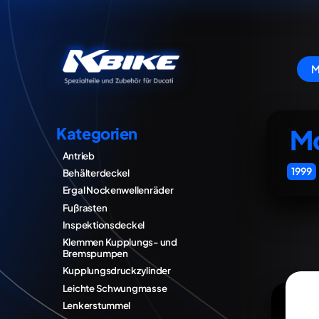
M
Mo
Kategorien
Antrieb
1999
Behälterdeckel
Ergal Nockenwellenräder
Fußrasten
Inspektionsdeckel
Klemmen Kupplungs- und
Bremspumpen
Kupplungsdruckzylinder
Leichte Schwungmasse
Lenkerstummel