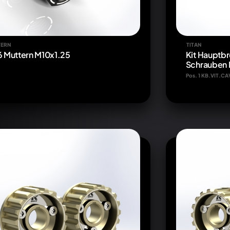
TERN
TITAN
 6 Muttern M10x1.25
Kit Hauptb
Schrauben
Pos. 1 KB.VIT.C