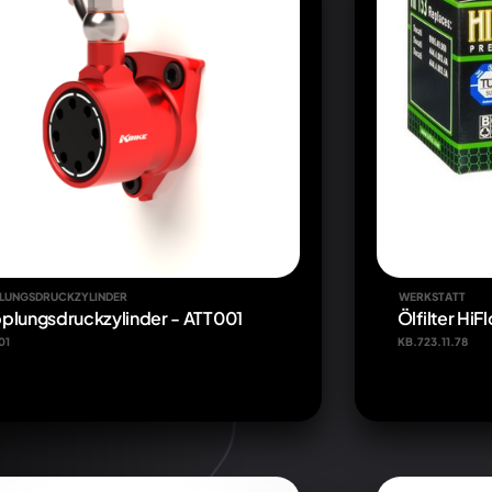
LUNGSDRUCKZYLINDER
WERKSTATT
plungsdruckzylinder - ATT001
Ölfilter HiFl
01
KB.723.11.78