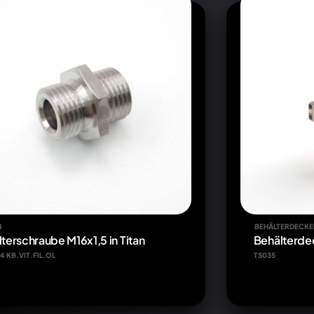
N
BEHÄLTERDECKE
ilterschraube M16x1,5 in Titan
Behälterdec
14 KB.VIT.FIL.OL
TS035