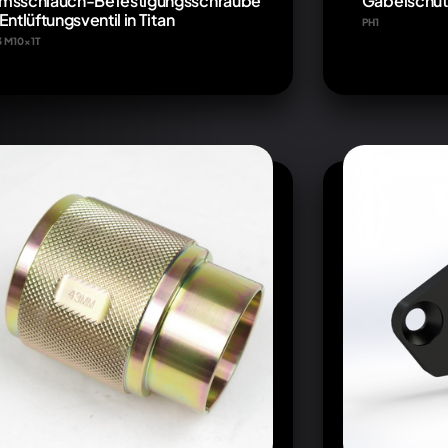
msschlauch-Befestigungsschraube
Gabelschutz
Entlüftungsventil in Titan
PH1
3 M10x1T