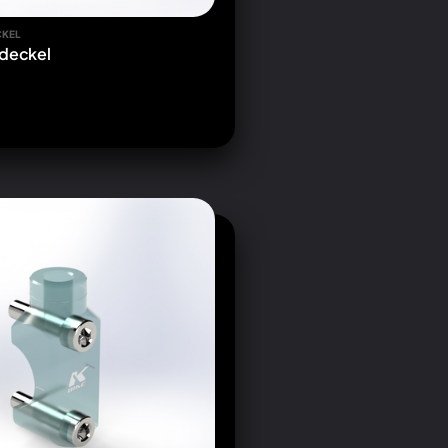
CKEL
sdeckel