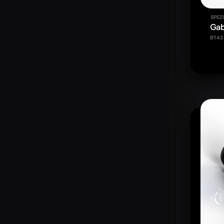
SPEZ
Gab
BT43