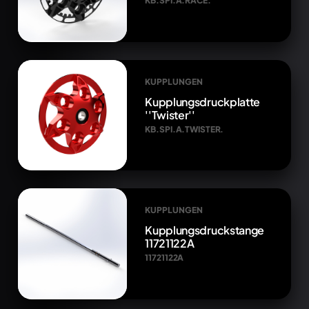
KB.SPI.A.RACE.
KUPPLUNGEN
Kupplungsdruckplatte
''Twister''
KB.SPI.A.TWISTER.
KUPPLUNGEN
Kupplungsdruckstange
11721122A
11721122A