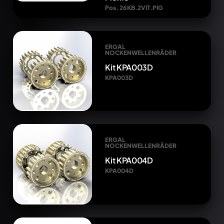
Pos. 26 KB.2VIT.PIG
ERGAL
NOCKENWELLENRÄDER
Kit KPA003D
KPA003D
ERGAL
NOCKENWELLENRÄDER
Kit KPA004D
KPA004D