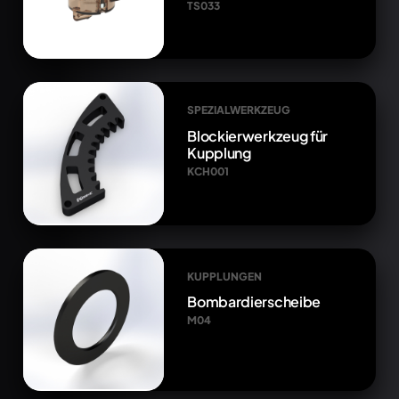
TS033
SPEZIALWERKZEUG
Blockierwerkzeug für
Kupplung
KCH001
KUPPLUNGEN
Bombardierscheibe
M04