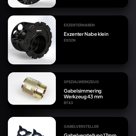
EXZENTERNABEN
Exzenter Nabe klein
EX02N
SPEZIALWERKZEUG
Gabelsimmering
Werkzeug 43 mm
BT43
GABELVERSTELLER
Gabelverstellung 17mm