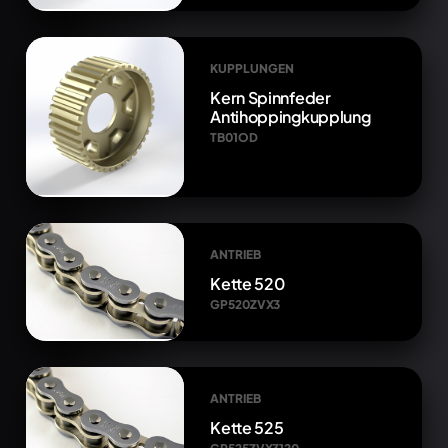
KUPPLUNGEN
Kern Spinnfeder
Antihoppingkupplung
TB01OD
ANTRIEB
Kette 520
GP520ZVX3
ANTRIEB
Kette 525