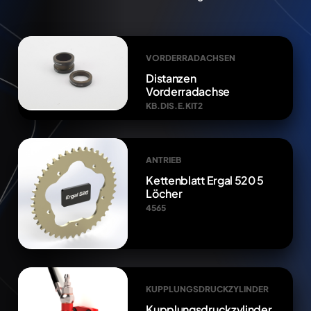
VORDERRADACHSEN
Distanzen
Vorderradachse
KB.DIS.E.KIT2
ANTRIEB
Kettenblatt Ergal 520 5
Löcher
4565
KUPPLUNGSDRUCKZYLINDER
Kupplungsdruckzylinder