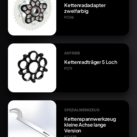
Kettenradadapter
zweifarbig
FC06
ANTRIEB
Kettenradträger 5 Loch
FC11
SPEZIALWERKZEUG
Kettenspannwerkzeug
kleine Achse lange
Version
KCH38