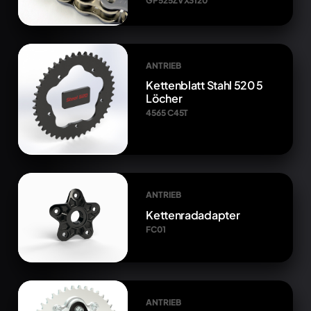
GP525ZVX3120
ANTRIEB
Kettenblatt Stahl 520 5
Löcher
4565 C45T
ANTRIEB
Kettenradadapter
FC01
ANTRIEB