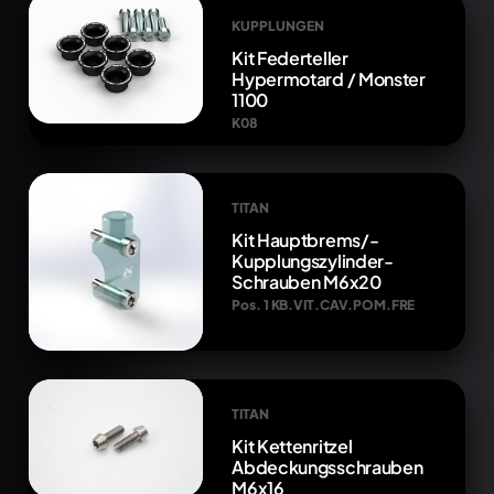
KUPPLUNGEN
Kit Federteller
Hypermotard / Monster
1100
K08
TITAN
Kit Hauptbrems/-
Kupplungszylinder-
Schrauben M6x20
Pos. 1 KB.VIT.CAV.POM.FRE
TITAN
Kit Kettenritzel
Abdeckungsschrauben
M6x16