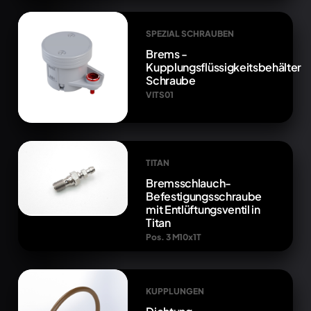
SPEZIAL SCHRAUBEN
Brems -
Kupplungsflüssigkeitsbehälter
Schraube
VITS01
TITAN
Bremsschlauch-
Befestigungsschraube
mit Entlüftungsventil in
Titan
Pos. 3 M10x1T
KUPPLUNGEN