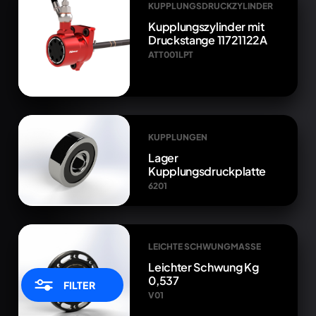
KUPPLUNGSDRUCKZYLINDER
Kupplungszylinder mit
Druckstange 11721122A
ATT001LPT
KUPPLUNGEN
Lager
Kupplungsdruckplatte
6201
LEICHTE SCHWUNGMASSE
Leichter Schwung Kg
0,537
FILTER
V01