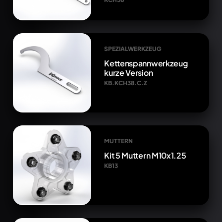
SPEZIALWERKZEUG
Kettenspannwerkzeug
kurze Version
KB.KCH38.C.Z
MUTTERN
Kit 5 Muttern M10x1.25
KB13