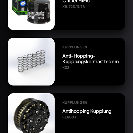
Ölfilter HiFlo
KB.723.11.78
KUPPLUNGEN
Anti-Hopping-
Kupplungskontrastfedern
K02
KUPPLUNGEN
Antihopping Kupplung
FZA003