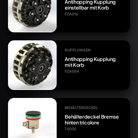
Antihopping Kupplung
einstellbar mit Korb
FZA016
KUPPLUNGEN
Antihopping Kupplung
mit Korb
FZA004
BEHÄLTERDECKEL
Behälterdeckel Bremse
hinten tricolore
TS035