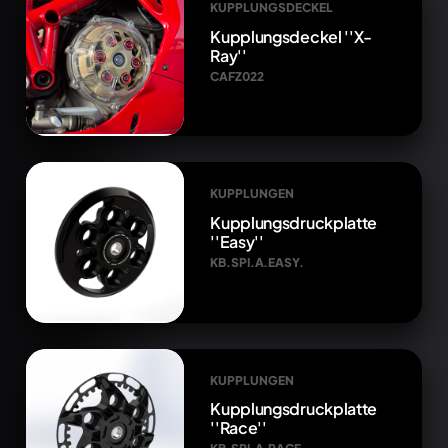
KUPPLUNGSDECKEL
Kupplungsdeckel ''X-
Ray''
CAFZ022
KUPPLUNGEN
Kupplungsdruckplatte
''Easy''
KB.SPI.A.EASY.
KUPPLUNGEN
Kupplungsdruckplatte
''Race''