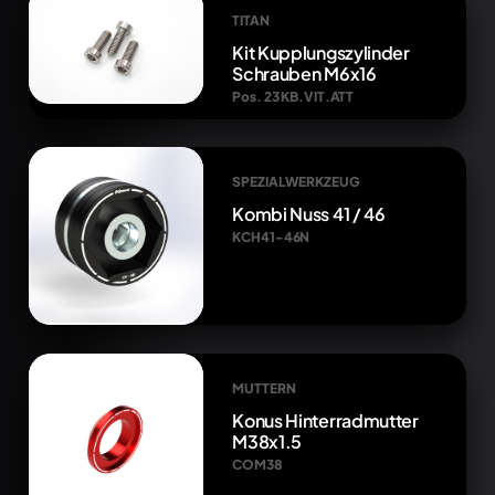
TITAN
Kit Kupplungszylinder
Schrauben M6x16
Pos. 23 KB.VIT.ATT
SPEZIALWERKZEUG
Kombi Nuss 41 / 46
KCH41-46N
MUTTERN
Konus Hinterradmutter
M38x1.5
COM38