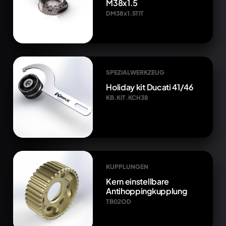
M38x1.5
DM38x1.5TIT
SPEZIALWERKZEUG
Holiday kit Ducati 41/46
KB.KIT.KCH38
KUPPLUNGEN
Kern einstellbare
Antihoppingkupplung
TB02OD