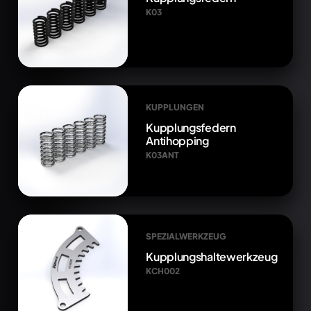
K03
KUPPLUNGEN
Kupplungsfedern
Antihopping
K03ANT
SPEZIALWERKZEUG
Kupplungshaltewerkzeug
KCH002