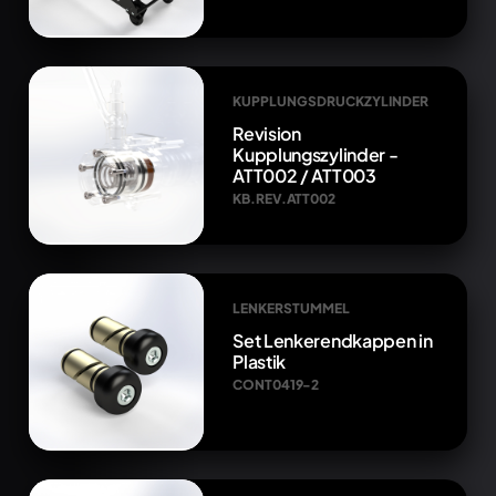
KUPPLUNGSDRUCKZYLINDER
Revision
Kupplungszylinder -
ATT002 / ATT003
KB.REV.ATT002
LENKERSTUMMEL
Set Lenkerendkappen in
Plastik
CONT0419-2