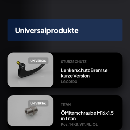
Universalprodukte
UNIVERSAL
STURZSCHUTZ
Lenkerschutz Bremse
kurze Version
LGC01DX
UNIVERSAL
TITAN
Ölfilterschraube M16x1,5
in Titan
Pos. 14 KB.VIT.FIL.OL