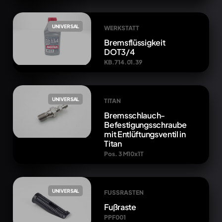
UNIVERSAL
WERKSTATT
Bremsflüssigkeit
DOT3/4
KB.714.01.39
UNIVERSAL
TITAN
Bremsschlauch-
Befestigungsschraube
mit Entlüftungsventil in
Titan
Pos. 3 M10x1T
UNIVERSAL
FUSSRASTEN
Fußraste
PPF001