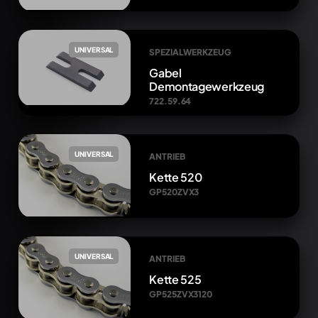
UNIVERSAL
SPEZIALWERKZEUG
Gabel
Demontagewerkzeug
722.59.64
UNIVERSAL
ANTRIEB
Kette 520
GP520ZVX3
UNIVERSAL
ANTRIEB
Kette 525
GP525ZVX3120