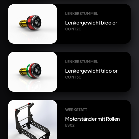
LENKERSTUMMEL
Lenkergewicht bicolor
CONT2C
LENKERSTUMMEL
Lenkergewicht tricolor
CONT3C
WERKSTATT
Motorständer mit Rollen
ES02