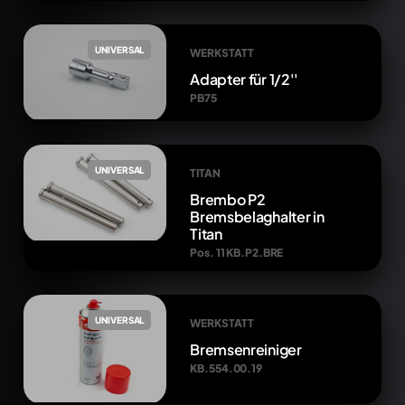
UNIVERSAL
WERKSTATT
Adapter für 1/2''
PB75
UNIVERSAL
TITAN
Brembo P2
Bremsbelaghalter in
Titan
Pos. 11 KB.P2.BRE
UNIVERSAL
WERKSTATT
Bremsenreiniger
KB.554.00.19