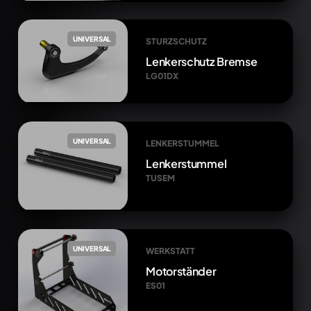
UNIVERSAL
STURZSCHUTZ
Lenkerschutz Bremse
LG01DX
UNIVERSAL
LENKERSTUMMEL
Lenkerstummel
TUSEM
UNIVERSAL
WERKSTATT
Motorständer
ES01