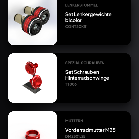
LENKERSTUMMEL
Set Lenkergewichte
bicolor
CONT2CKIT
SPEZIAL SCHRAUBEN
Set Schrauben
Hinterradschwinge
TT006
MUTTERN
Vorderradmutter M25
DM25X1.25