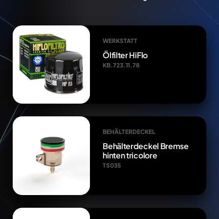
WERKSTATT
Ölfilter HiFlo
KB.723.11.78
BEHÄLTERDECKEL
Behälterdeckel Bremse
hinten tricolore
TS035