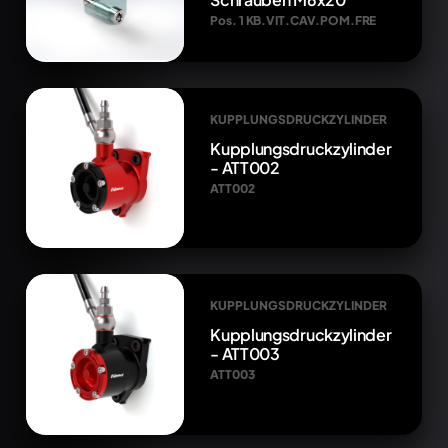
Pos. 1 KB.VIT.CAV.POM.FRE
KUPPLUNGSDRUCKZYLINDER
Kupplungsdruckzylinder
- ATT002
ATT002
KUPPLUNGSDRUCKZYLINDER
Kupplungsdruckzylinder
- ATT003
ATT003