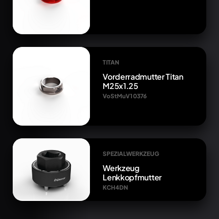
TITAN
Vorderradmutter Titan
M25x1.25
VoStMuV1 0376
SPEZIALWERKZEUG
Werkzeug
Lenkkopfmutter
KCH4DN