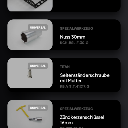
UNIVERSAL
SPEZIALWERKZEUG
Nuss 30mm
KCH.BSL.F.30.G
UNIVERSAL
TITAN
Seitenständerschraube
mit Mutter
KB.VIT.T.41X17.G
UNIVERSAL
SPEZIALWERKZEUG
Zündkerzenschlüssel
16mm