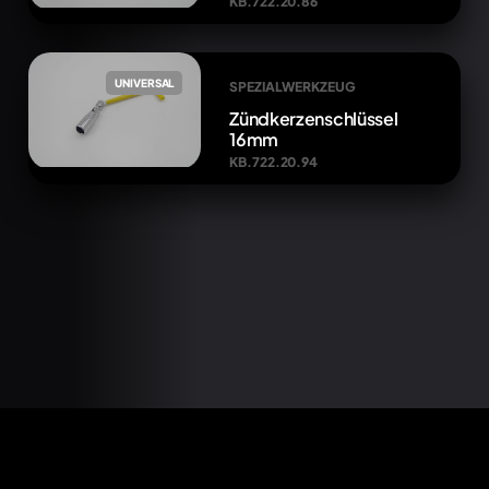
KB.722.20.86
UNIVERSAL
SPEZIALWERKZEUG
Zündkerzenschlüssel
16mm
KB.722.20.94