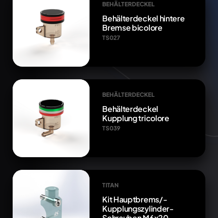
BEHÄLTERDECKEL
Behälterdeckel hintere
Bremse bicolore
TS027
BEHÄLTERDECKEL
Behälterdeckel
Kupplung tricolore
TS039
TITAN
Kit Hauptbrems/-
Kupplungszylinder-
Schrauben M6x20