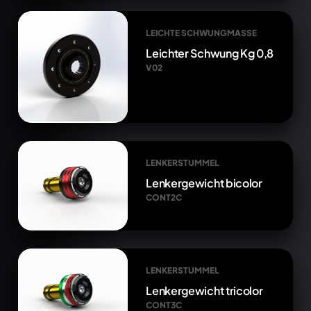
LEICHTE SCHWUNGMASSE
Leichter Schwung Kg 0,8
V02
LENKERSTUMMEL
Lenkergewicht bicolor
CONT2C
LENKERSTUMMEL
Lenkergewicht tricolor
CONT3C