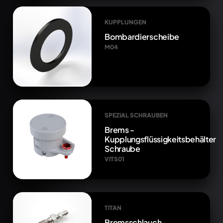
KUPPLUNGEN
Bombardierscheibe
M04
SPEZIAL SCHRAUBEN
Brems -
Kupplungsflüssigkeitsbehälter
Schraube
VITS01
TITAN
Bremsschlauch-