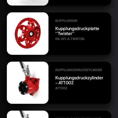
KUPPLUNGEN
Kupplungsdruckplatte
''Twister''
KB.SPI.A.TWISTER.
KUPPLUNGSDRUCKZYLINDER
Kupplungsdruckzylinder
- ATT002
ATT002