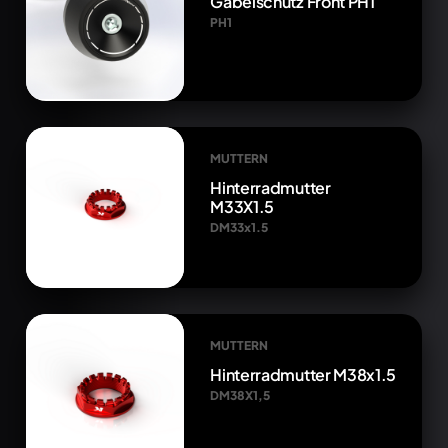
Gabelschutz Front PH1
PH1
MUTTERN
Hinterradmutter
M33X1.5
DM33x1.5
MUTTERN
Hinterradmutter M38x1.5
DM38X1,5