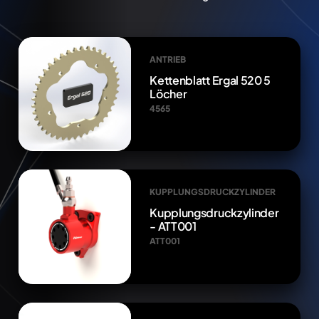
ANTRIEB
Kettenblatt Ergal 520 5
Löcher
4565
KUPPLUNGSDRUCKZYLINDER
Kupplungsdruckzylinder
- ATT001
ATT001