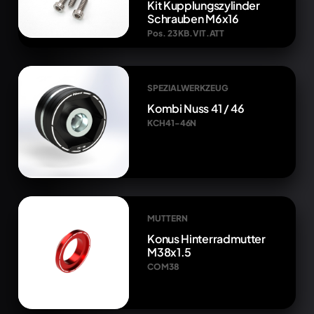
Kit Kupplungszylinder
Schrauben M6x16
Pos. 23 KB.VIT.ATT
SPEZIALWERKZEUG
Kombi Nuss 41 / 46
KCH41-46N
MUTTERN
Konus Hinterradmutter
M38x1.5
COM38