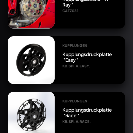
Ray''
CAFZ022
KUPPLUNGEN
Kupplungsdruckplatte
''Easy''
KB.SPI.A.EASY.
KUPPLUNGEN
Kupplungsdruckplatte
''Race''
KB.SPI.A.RACE.