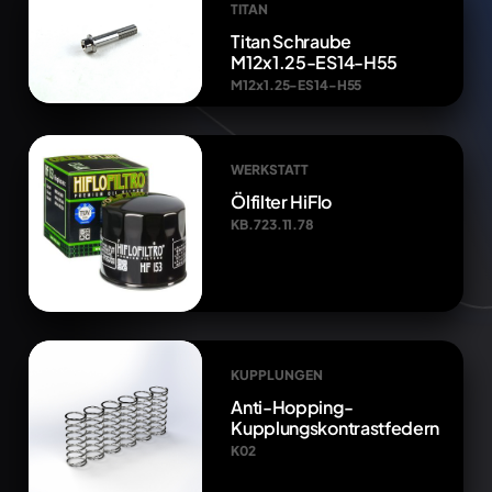
TITAN
Titan Schraube
M12x1.25-ES14-H55
M12x1.25-ES14-H55
WERKSTATT
Ölfilter HiFlo
KB.723.11.78
KUPPLUNGEN
Anti-Hopping-
Kupplungskontrastfedern
K02