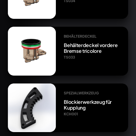
TS034
BEHÄLTERDECKEL
Behälterdeckel vordere
Bremse tricolore
TS033
SPEZIALWERKZEUG
Blockierwerkzeug für
Kupplung
KCH001