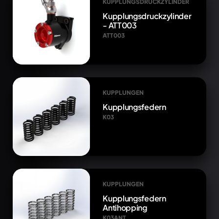
KUPPLUNGSDRUCKZYLINDER
Kupplungsdruckzylinder
- ATT003
ATT003
KUPPLUNGEN
Kupplungsfedern
K03
KUPPLUNGEN
Kupplungsfedern
Antihopping
K03ANT