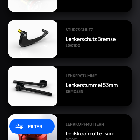
STURZSCHUTZ
Lenkerschutz Bremse
LG01DX
LENKERSTUMMEL
Lenkerstummel 53mm
SEM053N
LENKKOPFMUTTERN
FILTER
Lenkkopfmutter kurz
DC001