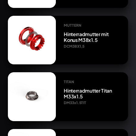
MUTTERN
Hinterradmutter mit
Konus M38x1.5
DCM38X1,5
TITAN
Hinterradmutter Titan
M33x1.5
DM33x1.5TIT