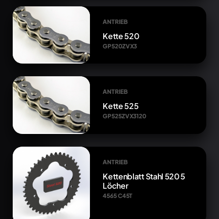
ANTRIEB
Kette 520
GP520ZVX3
ANTRIEB
Kette 525
GP525ZVX3120
ANTRIEB
Kettenblatt Stahl 520 5
Löcher
4565 C45T