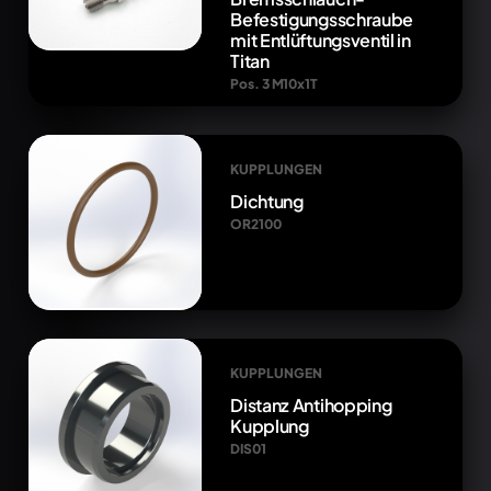
Befestigungsschraube
mit Entlüftungsventil in
Titan
Pos. 3 M10x1T
KUPPLUNGEN
Dichtung
OR2100
KUPPLUNGEN
Distanz Antihopping
Kupplung
DIS01