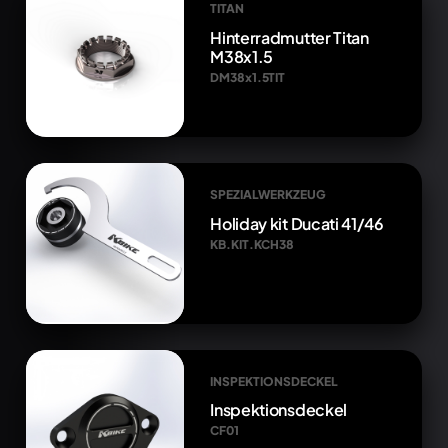
TITAN
Hinterradmutter Titan
M38x1.5
DM38x1.5TIT
SPEZIALWERKZEUG
Holiday kit Ducati 41/46
KB.KIT.KCH38
INSPEKTIONSDECKEL
Inspektionsdeckel
CF01