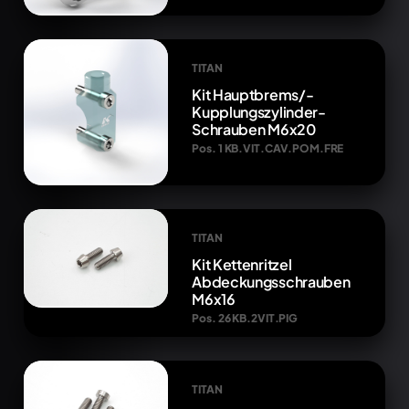
TITAN
Kit Hauptbrems/-
Kupplungszylinder-
Schrauben M6x20
Pos. 1 KB.VIT.CAV.POM.FRE
TITAN
Kit Kettenritzel
Abdeckungsschrauben
M6x16
Pos. 26 KB.2VIT.PIG
TITAN