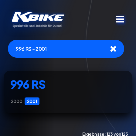
996 RS - 2001
996 RS
2000
2001
Ergebnisse:
123 von 123