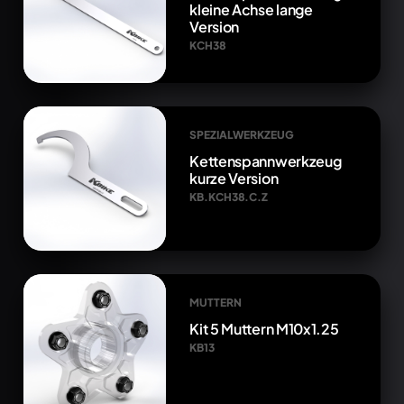
kleine Achse lange
Version
KCH38
SPEZIALWERKZEUG
Kettenspannwerkzeug
kurze Version
KB.KCH38.C.Z
MUTTERN
Kit 5 Muttern M10x1.25
KB13