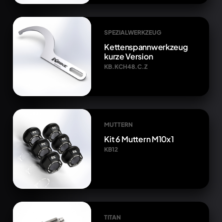
SPEZIALWERKZEUG
Kettenspannwerkzeug
kurze Version
KB.KCH48.C.Z
MUTTERN
Kit 6 Muttern M10x1
KB12
TITAN