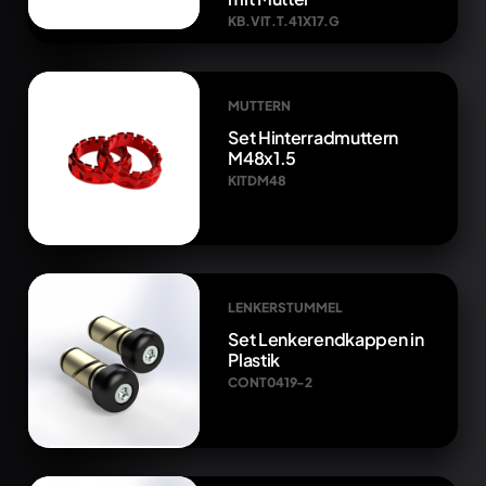
KB.VIT.T.41X17.G
MUTTERN
Set Hinterradmuttern
M48x1.5
KITDM48
LENKERSTUMMEL
Set Lenkerendkappen in
Plastik
CONT0419-2