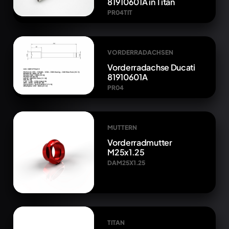
81910601A in Titan
PR04TIT
VORDERRADACHSEN
Vorderradachse Ducati
81910601A
PR04
MUTTERN
Vorderradmutter
M25x1.25
DAM25X1.25
TITAN