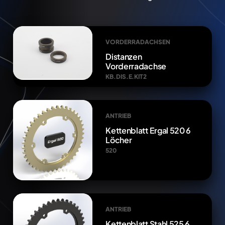
VORDERRADACHSEN
Distanzen
Vorderradachse
KB.DIS.E.KIT2
ANTRIEB
Kettenblatt Ergal 520 6
Löcher
520
ANTRIEB
Kettenblatt Stahl 525 6