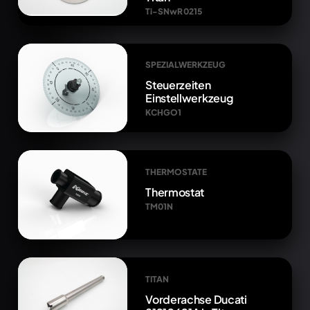
Ti-SNwR 0215
SPEZIALWERKZEUG
Steuerzeiten
Einstellwerkzeug
KCHGO1
THERMOSTATE
Thermostat
TM01N
TITAN
Vorderachse Ducati