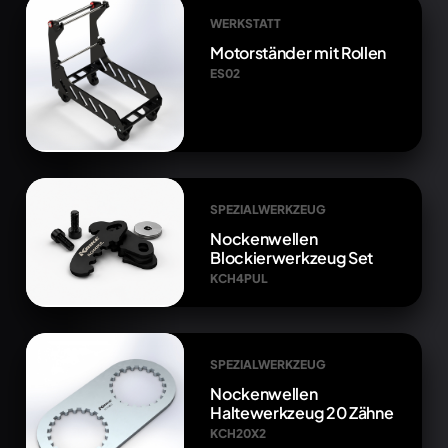
WERKSTATT
Motorständer mit Rollen
ES02
SPEZIALWERKZEUG
Nockenwellen
Blockierwerkzeug Set
KCH4PUL
SPEZIALWERKZEUG
Nockenwellen
Haltewerkzeug 20 Zähne
KCH20X2