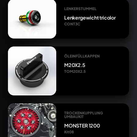
LENKERSTUMMEL
Lenkergewicht tricolor
CONT3C
ÖLEINFÜLLKAPPEN
M20X2.5
TOM20X2.5
TROCKENKUPPLUNG
UMBAUKIT
MONSTER 1200
Kit08