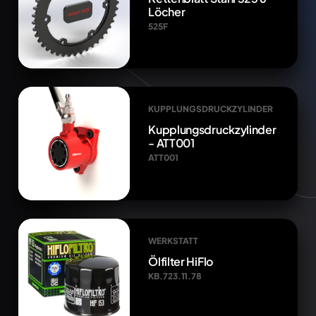
Löcher
525F
KUPPLUNGSDRUCKZYLINDER
Kupplungsdruckzylinder
- ATT001
ATT001
WERKSTATT
Ölfilter HiFlo
KB.723.11.78