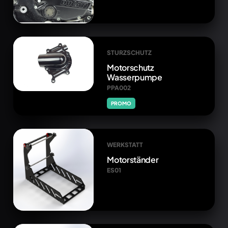
STURZSCHUTZ
Motorschutz
Wasserpumpe
PPA002
PROMO
WERKSTATT
Motorständer
ES01