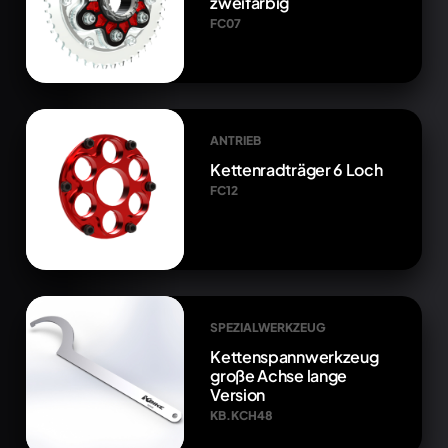
zweifarbig
FC07
ANTRIEB
Kettenradträger 6 Loch
FC12
SPEZIALWERKZEUG
Kettenspannwerkzeug
große Achse lange
Version
KB.KCH48