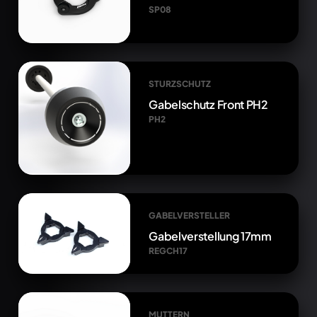
SP08
STURZSCHUTZ
Gabelschutz Front PH2
PH2
GABELVERSTELLER
Gabelverstellung 17mm
REGCH17
MUTTERN