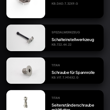
KB.DAD.T.32X9.G
SPEZIALWERKZEUG
Schalteinstellwerkzeug
KB.722.44.22
TITAN
Schraube für Spannrolle
KB.VIT.T.M14X2.G
TITAN
Seitenständerschraube
mit Mutter