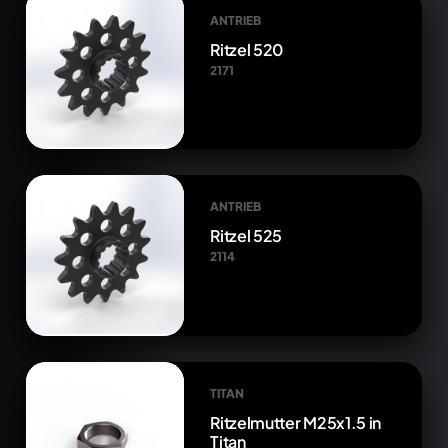
ANTRIEB
Ritzel 520
2171
ANTRIEB
Ritzel 525
2114
TITAN
Ritzelmutter M25x1.5 in
Titan