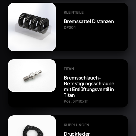
KLEINTEILE
Bremssattel Distanzen
DF004
TITAN
Bremsschlauch-
Befestigungsschraube
mit Entlüftungsventil in
Titan
Pos. 3 M10x1T
KUPPLUNGEN
Druckfeder