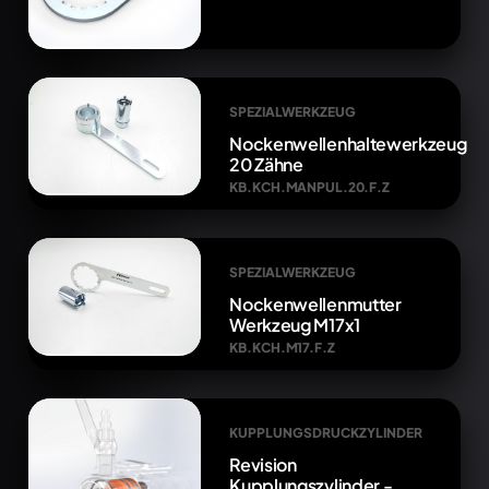
SPEZIALWERKZEUG
Nockenwellenhaltewerkzeug
20 Zähne
KB.KCH.MANPUL.20.F.Z
SPEZIALWERKZEUG
Nockenwellenmutter
Werkzeug M17x1
KB.KCH.M17.F.Z
KUPPLUNGSDRUCKZYLINDER
Revision
Kupplungszylinder -