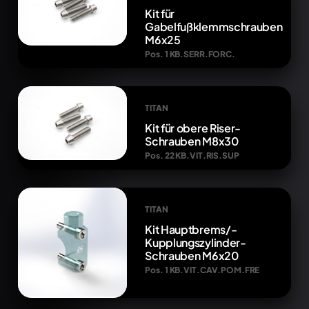
Kit für
Gabelfußklemmschrauben
M6x25
Pos. 1 KB.SERR.FORC.
TITAN
Kit für obere Riser-
Schrauben M8x30
Pos. 22 KB.VIT.RIS.SUP
TITAN
Kit Hauptbrems/-
Kupplungszylinder-
Schrauben M6x20
Pos. 1 KB.VIT.CAV.POM.FRE