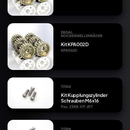
ERGAL
NOCKENWELLENRÄDER
Kit KPA002D
KPA002D
TITAN
Kit Kupplungszylinder
Schrauben M6x16
Pos. 23 KB.VIT.ATT
TITAN