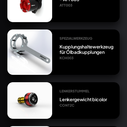
ATT003
SPEZIALWERKZEUG
Kupplungshaltewerkzeug
für Ölbadkupplungen
KCH003
LENKERSTUMMEL
Lenkergewicht bicolor
CONT2C