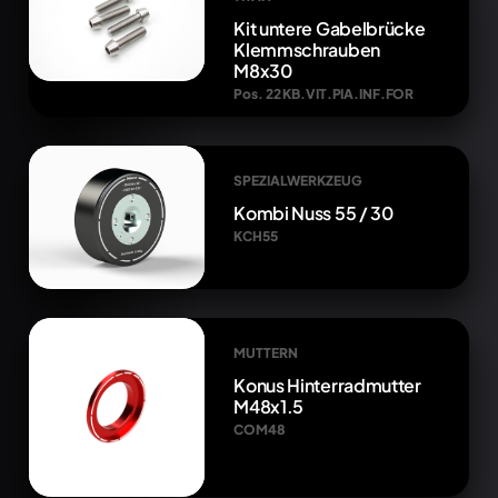
Kit untere Gabelbrücke
Klemmschrauben
M8x30
Pos. 22 KB.VIT.PIA.INF.FOR
SPEZIALWERKZEUG
Kombi Nuss 55 / 30
KCH55
MUTTERN
Konus Hinterradmutter
M48x1.5
COM48