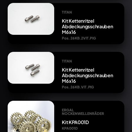
TITAN
Kit Kettenritzel
Abdeckungsschrauben
M6x16
Pos. 26 KB.2VIT.PIG
TITAN
Kit Kettenritzel
Abdeckungsschrauben
M6x16
Pos. 26 KB.VIT.PIG
ERGAL
NOCKENWELLENRÄDER
Kit KPA001D
KPA001D