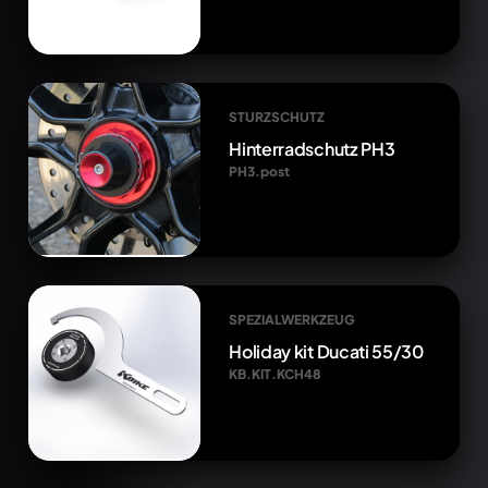
STURZSCHUTZ
Hinterradschutz PH3
PH3.post
SPEZIALWERKZEUG
Holiday kit Ducati 55/30
KB.KIT.KCH48