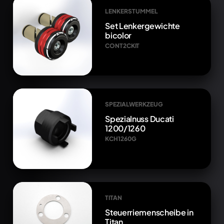
LENKERSTUMMEL
Set Lenkergewichte
bicolor
CONT2CKIT
SPEZIALWERKZEUG
Spezialnuss Ducati
1200/1260
KCH1260G
TITAN
Steuerriemenscheibe in
Titan