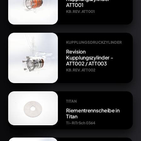
ATT001
KB.REV.ATT001
KUPPLUNGSDRUCKZYLINDER
Revision
Kupplungszylinder -
ATT002 / ATT003
KB.REV.ATT002
TITAN
Riementrennscheibe in
Titan
Ti-RiTrSch 0364