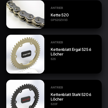
ANTRIEB
Kette 520
GP520ZVX3
ANTRIEB
Kettenblatt Ergal 525 6
Löcher
525
ANTRIEB
Kettenblatt Stahl 520 6
Löcher
520F