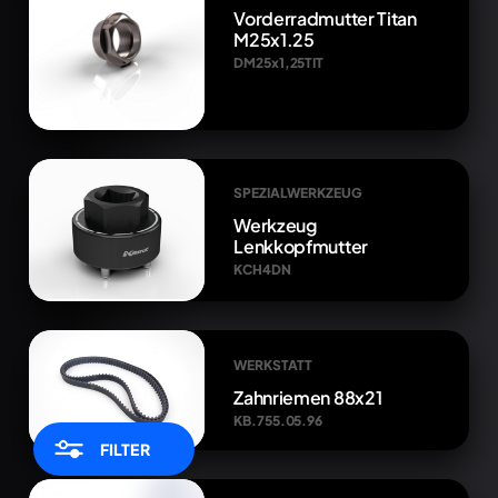
Vorderradmutter Titan
M25x1.25
DM25x1,25TIT
SPEZIALWERKZEUG
Werkzeug
Lenkkopfmutter
KCH4DN
WERKSTATT
Zahnriemen 88x21
KB.755.05.96
FILTER