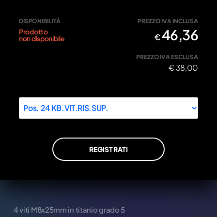
DISPONIBILITÀ
PREZZO IVA INCLUSA
46,36
Prodotto
€
non disponibile
PREZZO IVA ESCLUSA
€
38,00
REGISTRATI
4 viti M8x25mm in titanio grado 5