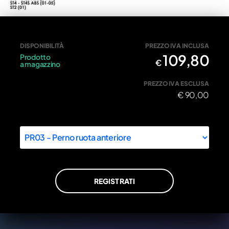
Perno ruota Ducati 81910171C
DISPONIBILITÀ
PREZZO IVA INCLUSA
109,80
Prodotto
€
a magazzino
PREZZO IVA ESCLUSA
€
90,00
REGISTRATI