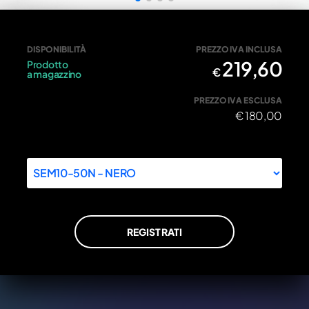
Semimanubri 50mm 10 gradi
DISPONIBILITÀ
PREZZO IVA INCLUSA
219,60
Prodotto
€
a magazzino
PREZZO IVA ESCLUSA
€
180,00
REGISTRATI