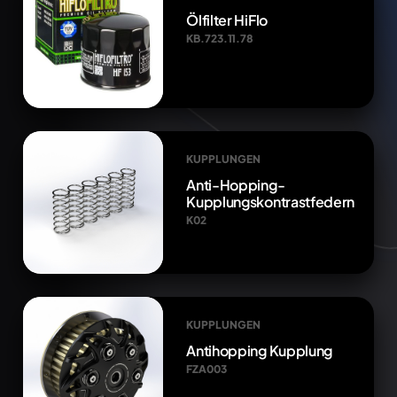
Ölfilter HiFlo
KB.723.11.78
KUPPLUNGEN
Anti-Hopping-
Kupplungskontrastfedern
K02
KUPPLUNGEN
Antihopping Kupplung
FZA003