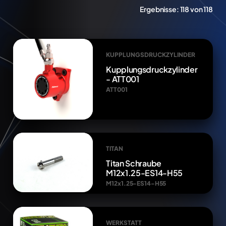
Ergebnisse:
118 von 118
KUPPLUNGSDRUCKZYLINDER
Kupplungsdruckzylinder
- ATT001
ATT001
TITAN
Titan Schraube
M12x1.25-ES14-H55
M12x1.25-ES14-H55
WERKSTATT