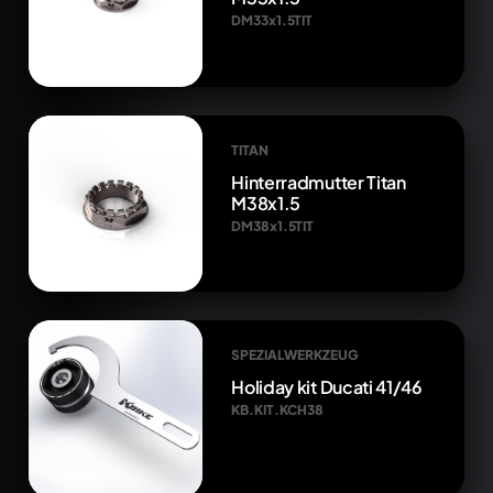
DM33x1.5TIT
TITAN
Hinterradmutter Titan
M38x1.5
DM38x1.5TIT
SPEZIALWERKZEUG
Holiday kit Ducati 41/46
KB.KIT.KCH38