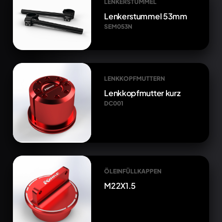
LENKERSTUMMEL
Lenkerstummel 53mm
SEM053N
LENKKOPFMUTTERN
Lenkkopfmutter kurz
DC001
ÖLEINFÜLLKAPPEN
M22X1.5