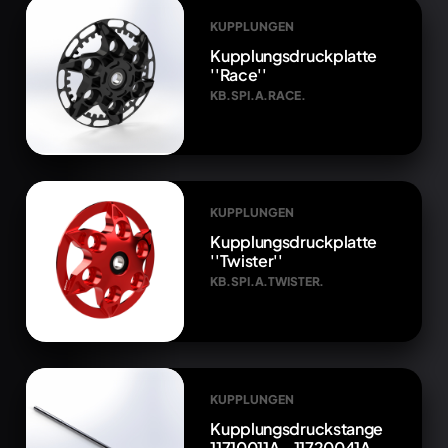
KUPPLUNGEN
Kupplungsdruckplatte
''Race''
KB.SPI.A.RACE.
KUPPLUNGEN
Kupplungsdruckplatte
''Twister''
KB.SPI.A.TWISTER.
KUPPLUNGEN
Kupplungsdruckstange
11710011A - 11720041A