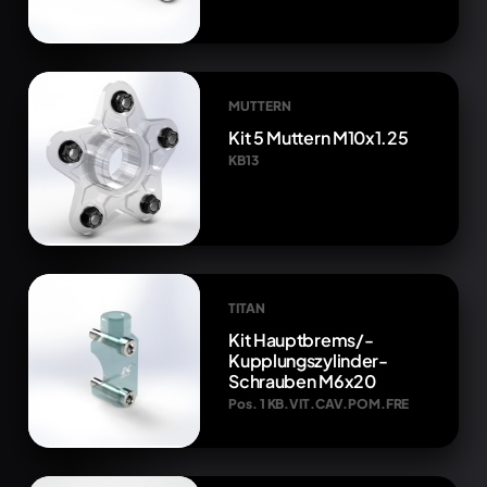
MUTTERN
Kit 5 Muttern M10x1.25
KB13
TITAN
Kit Hauptbrems/-
Kupplungszylinder-
Schrauben M6x20
Pos. 1 KB.VIT.CAV.POM.FRE