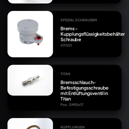
SPEZIAL SCHRAUBEN
Brems -
Kupplungsflüssigkeitsbehälter
Schraube
VITS01
TITAN
Bremsschlauch-
Befestigungsschraube
mit Entlüftungsventil in
Titan
Pos. 3 M10x1T
KUPPLUNGEN