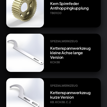
Kern Spinnfeder
Antihoppingkupplung
TB01OD
SPEZIALWERKZEUG
Kettenspannwerkzeug
kleine Achse lange
Version
KCH38
SPEZIALWERKZEUG
Kettenspannwerkzeug
kurze Version
KB.KCH38.C.Z