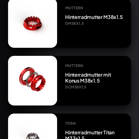
MUTTERN
Hinterradmutter M38x1.5
DM38X1,5
MUTTERN
Hinterradmutter mit
Konus M38x1.5
DCM38X1,5
TITAN
Hinterradmutter Titan
M33x1.5