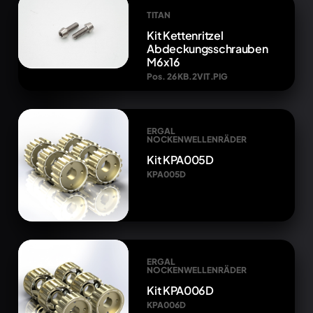
TITAN
Kit Kettenritzel
Abdeckungsschrauben
M6x16
Pos. 26 KB.2VIT.PIG
ERGAL
NOCKENWELLENRÄDER
Kit KPA005D
KPA005D
ERGAL
NOCKENWELLENRÄDER
Kit KPA006D
KPA006D