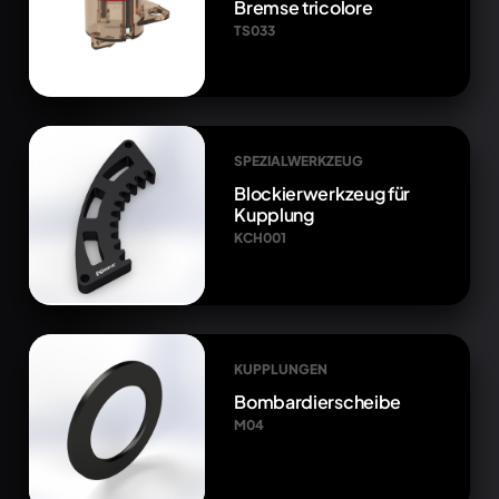
Bremse tricolore
TS033
SPEZIALWERKZEUG
Blockierwerkzeug für
Kupplung
KCH001
KUPPLUNGEN
Bombardierscheibe
M04