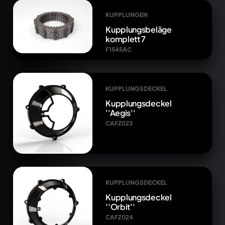
KUPPLUNGEN
Kupplungsbeläge
komplett 7
F1545AC
KUPPLUNGSDECKEL
Kupplungsdeckel
''Aegis''
CAFZ023
KUPPLUNGSDECKEL
Kupplungsdeckel
''Orbit''
CAFZ024