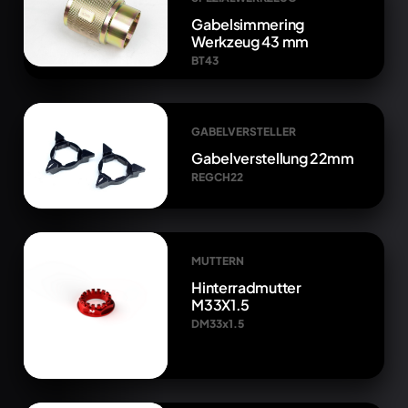
Gabelsimmering
Werkzeug 43 mm
BT43
GABELVERSTELLER
Gabelverstellung 22mm
REGCH22
MUTTERN
Hinterradmutter
M33X1.5
DM33x1.5