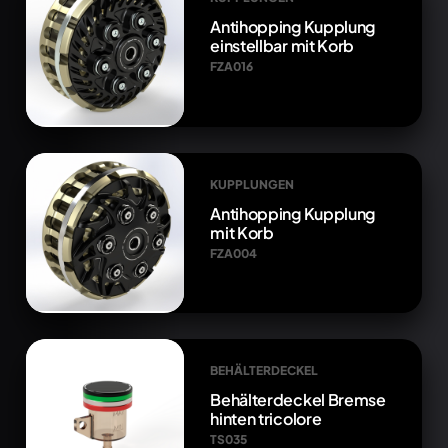
Antihopping Kupplung
einstellbar mit Korb
FZA016
KUPPLUNGEN
Antihopping Kupplung
mit Korb
FZA004
BEHÄLTERDECKEL
Behälterdeckel Bremse
hinten tricolore
TS035