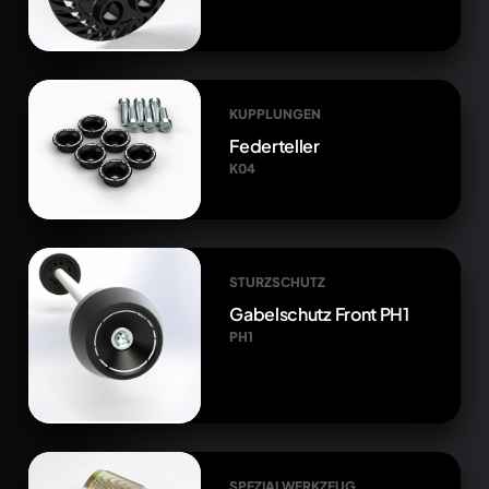
KUPPLUNGEN
Federteller
K04
STURZSCHUTZ
Gabelschutz Front PH1
PH1
SPEZIALWERKZEUG