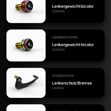
Lenkergewicht bicolor
CONT2C
LENKERSTUMMEL
Lenkergewicht tricolor
CONT3C
STURZSCHUTZ
Lenkerschutz Bremse
LG01DX