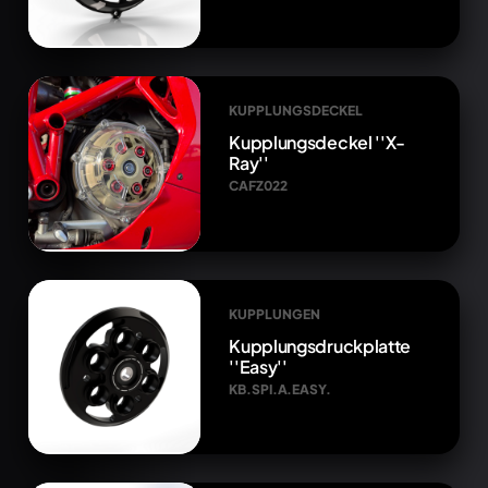
KUPPLUNGSDECKEL
Kupplungsdeckel ''X-
Ray''
CAFZ022
KUPPLUNGEN
Kupplungsdruckplatte
''Easy''
KB.SPI.A.EASY.