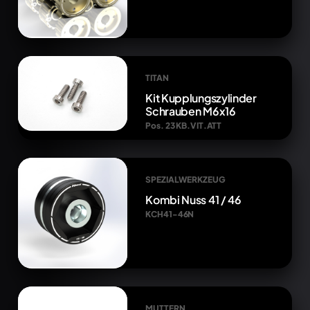
TITAN
Kit Kupplungszylinder
Schrauben M6x16
Pos. 23 KB.VIT.ATT
SPEZIALWERKZEUG
Kombi Nuss 41 / 46
KCH41-46N
MUTTERN