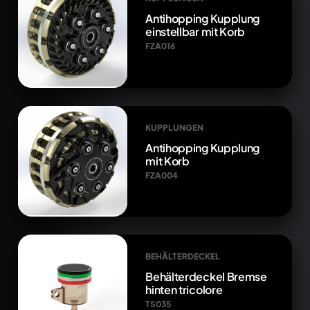
Antihopping Kupplung
einstellbar mit Korb
FZA016
KUPPLUNGEN
Antihopping Kupplung
mit Korb
FZA004
BEHÄLTERDECKEL
Behälterdeckel Bremse
hinten tricolore
TS035