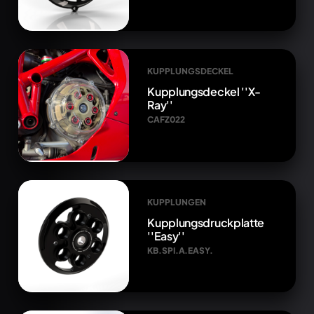
KUPPLUNGSDECKEL
Kupplungsdeckel ''X-
Ray''
CAFZ022
KUPPLUNGEN
Kupplungsdruckplatte
''Easy''
KB.SPI.A.EASY.