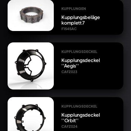
KUPPLUNGEN
Kupplungsbeläge
komplett 7
F1545AC
KUPPLUNGSDECKEL
Kupplungsdeckel
''Aegis''
CAFZ023
KUPPLUNGSDECKEL
Kupplungsdeckel
''Orbit''
CAFZ024