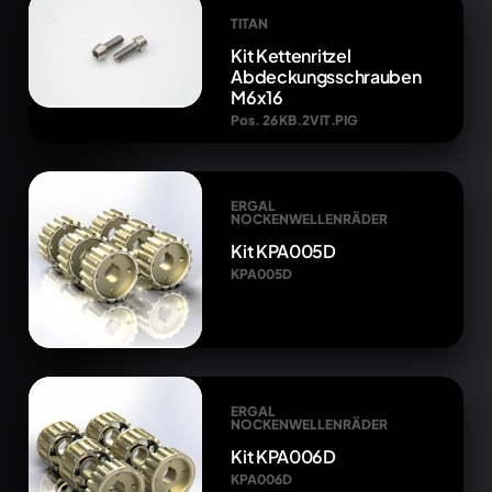
TITAN
Kit Kettenritzel
Abdeckungsschrauben
M6x16
Pos. 26 KB.2VIT.PIG
ERGAL
NOCKENWELLENRÄDER
Kit KPA005D
KPA005D
ERGAL
NOCKENWELLENRÄDER
Kit KPA006D
KPA006D