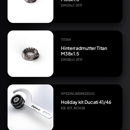
DM33x1.5TIT
TITAN
Hinterradmutter Titan
M38x1.5
DM38x1.5TIT
SPEZIALWERKZEUG
Holiday kit Ducati 41/46
KB.KIT.KCH38