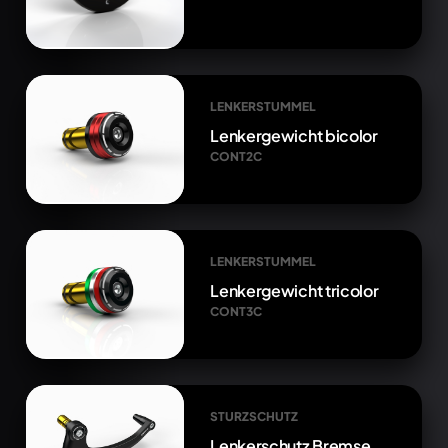
LENKERSTUMMEL
Lenkergewicht bicolor
CONT2C
LENKERSTUMMEL
Lenkergewicht tricolor
CONT3C
STURZSCHUTZ
Lenkerschutz Bremse