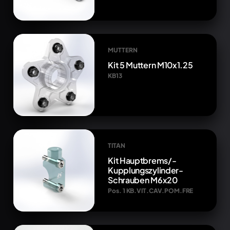
MUTTERN
Kit 5 Muttern M10x1.25
KB13
TITAN
Kit Hauptbrems/-
Kupplungszylinder-
Schrauben M6x20
Pos. 1 KB.VIT.CAV.POM.FRE