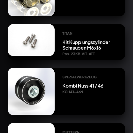
TITAN
Kit Kupplungszylinder
Schrauben M6x16
Pos. 23 KB.VIT.ATT
SPEZIALWERKZEUG
Kombi Nuss 41 / 46
KCH41-46N
MUTTERN