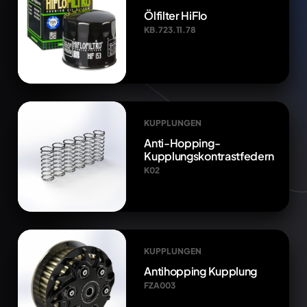
Ölfilter HiFlo
KB.723.11.78
KUPPLUNGEN
Anti-Hopping-
Kupplungskontrastfedern
K02
KUPPLUNGEN
Antihopping Kupplung
FZA003