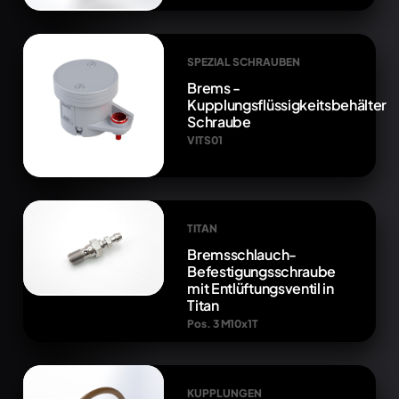
SPEZIAL SCHRAUBEN
Brems -
Kupplungsflüssigkeitsbehälter
Schraube
VITS01
TITAN
Bremsschlauch-
Befestigungsschraube
mit Entlüftungsventil in
Titan
Pos. 3 M10x1T
KUPPLUNGEN