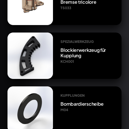
Bremse tricolore
TS033
SPEZIALWERKZEUG
Blockierwerkzeug für
Kupplung
KCH001
KUPPLUNGEN
Bombardierscheibe
M04