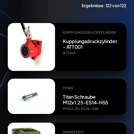
Ergebnisse:
122 von 122
KUPPLUNGSDRUCKZYLINDER
Kupplungsdruckzylinder
- ATT001
ATT001
TITAN
Titan Schraube
M12x1.25-ES14-H55
M12x1.25-ES14-H55
WERKSTATT