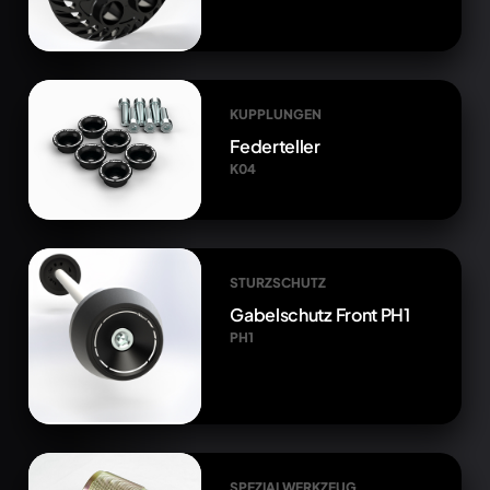
KUPPLUNGEN
Federteller
K04
STURZSCHUTZ
Gabelschutz Front PH1
PH1
SPEZIALWERKZEUG