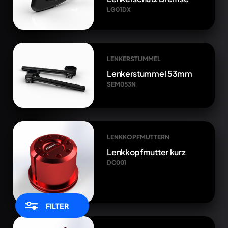
LG01DX
LENKERSTUMMEL
Lenkerstummel 53mm
SEM053N
LENKKOPFMUTTERN
Lenkkopfmutter kurz
DC001
FILTER