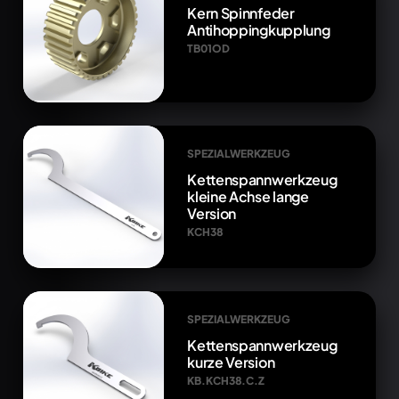
Kern Spinnfeder
Antihoppingkupplung
TB01OD
SPEZIALWERKZEUG
Kettenspannwerkzeug
kleine Achse lange
Version
KCH38
SPEZIALWERKZEUG
Kettenspannwerkzeug
kurze Version
KB.KCH38.C.Z