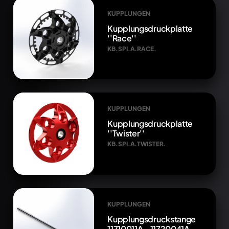
KUPPLUNGEN
Kupplungsdruckplatte
''Race''
KB.SPI.A.RACE.
KUPPLUNGEN
Kupplungsdruckplatte
''Twister''
KB.SPI.A.TWISTER.
KUPPLUNGEN
Kupplungsdruckstange
11710011A - 11720041A