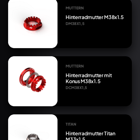
MUTTERN
Hinterradmutter M38x1.5
DM38X1,5
MUTTERN
Hinterradmutter mit
Konus M38x1.5
DCM38X1,5
TITAN
Hinterradmutter Titan
M33x1.5