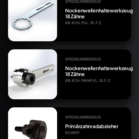
SPEZIALWERKZEUG
Nockenwellenhaltewerkzeug
18 Zähne
KB.KCH.PUL.18.F.Z
SPEZIALWERKZEUG
Nockenwellenhaltewerkzeug
18 Zähne
KB.KCH.MANPUL.18.F.Z
SPEZIALWERKZEUG
Primärzahnradabzieher
KCHE01