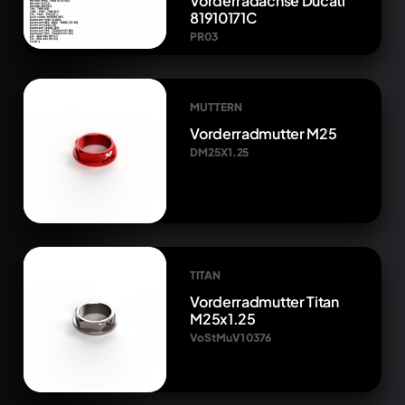
Vorderradachse Ducati
81910171C
PR03
MUTTERN
Vorderradmutter M25
DM25X1.25
TITAN
Vorderradmutter Titan
M25x1.25
VoStMuV1 0376