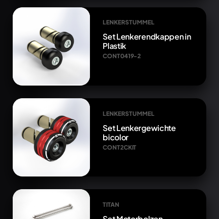
LENKERSTUMMEL
Set Lenkerendkappen in
Plastik
CONT0419-2
LENKERSTUMMEL
Set Lenkergewichte
bicolor
CONT2CKIT
TITAN
Set Motorbolzen