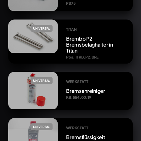
PB75
UNIVERSAL
TITAN
Brembo P2
Bremsbelaghalter in
Titan
Pos. 11 KB.P2.BRE
UNIVERSAL
WERKSTATT
Bremsenreiniger
KB.554.00.19
UNIVERSAL
WERKSTATT
Bremsflüssigkeit