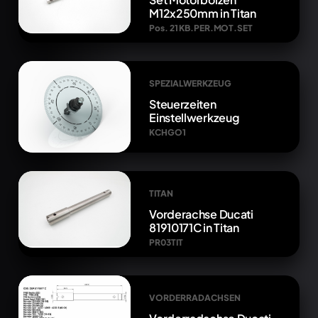
M12x250mm in Titan
Pos. 21 KB.PER.MOT.SET
SPEZIALWERKZEUG
Steuerzeiten
Einstellwerkzeug
KCHGO1
TITAN
Vorderachse Ducati
81910171C in Titan
PR03TIT
VORDERRADACHSEN