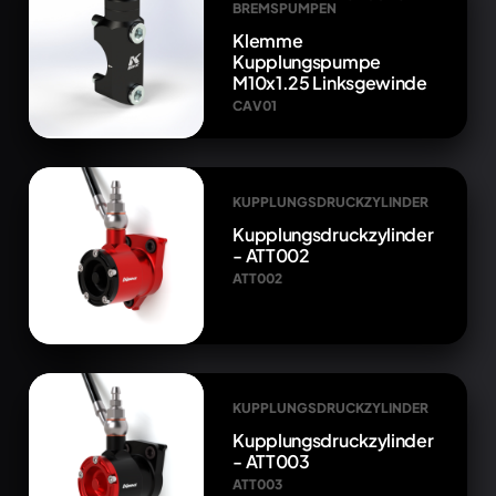
BREMSPUMPEN
Klemme
Kupplungspumpe
M10x1.25 Linksgewinde
CAV01
KUPPLUNGSDRUCKZYLINDER
Kupplungsdruckzylinder
- ATT002
ATT002
KUPPLUNGSDRUCKZYLINDER
Kupplungsdruckzylinder
- ATT003
ATT003