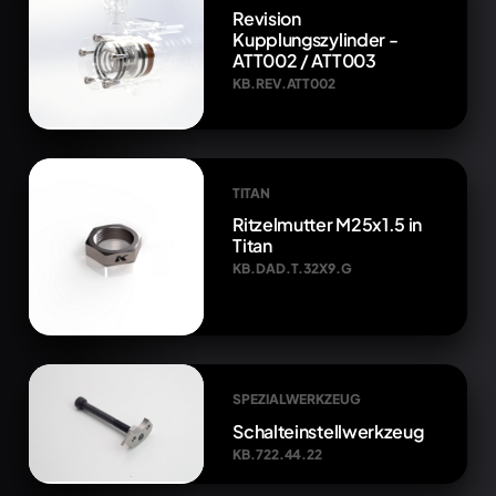
Revision
Kupplungszylinder -
ATT002 / ATT003
KB.REV.ATT002
TITAN
Ritzelmutter M25x1.5 in
Titan
KB.DAD.T.32X9.G
SPEZIALWERKZEUG
Schalteinstellwerkzeug
KB.722.44.22