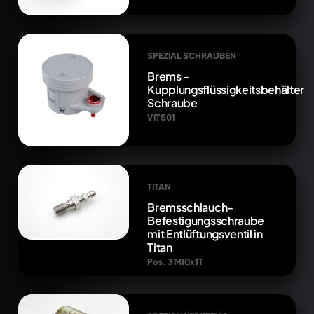
SPEZIAL SCHRAUBEN
Brems -
Kupplungsflüssigkeitsbehälter
Schraube
VITS01
TITAN
Bremsschlauch-
Befestigungsschraube
mit Entlüftungsventil in
Titan
Pos. 3 M10x1T