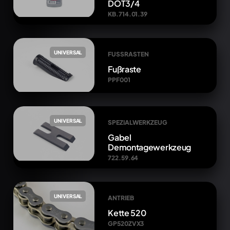
DOT3/4
KB.714.01.39
UNIVERSAL
FUSSRASTEN
Fußraste
PPF001
UNIVERSAL
SPEZIALWERKZEUG
Gabel
Demontagewerkzeug
722.59.64
UNIVERSAL
ANTRIEB
Kette 520
GP520ZVX3