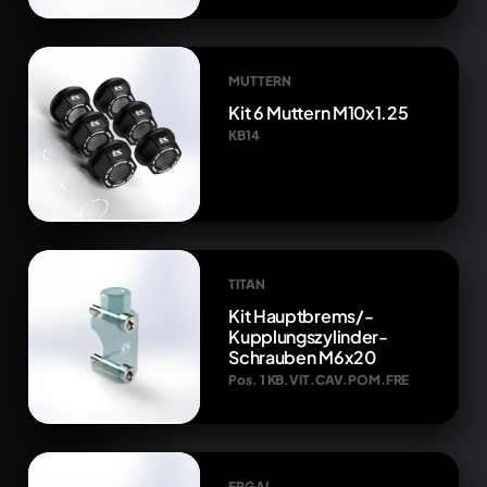
MUTTERN
Kit 6 Muttern M10x1.25
KB14
TITAN
Kit Hauptbrems/-
Kupplungszylinder-
Schrauben M6x20
Pos. 1 KB.VIT.CAV.POM.FRE
ERGAL