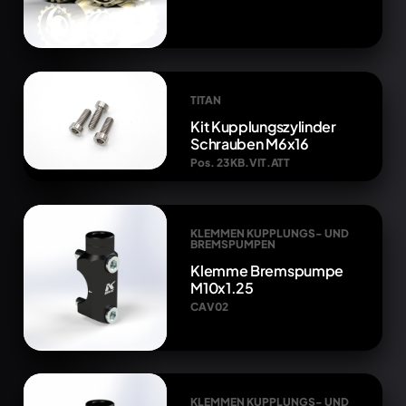
TITAN
Kit Kupplungszylinder
Schrauben M6x16
Pos. 23 KB.VIT.ATT
KLEMMEN KUPPLUNGS- UND
BREMSPUMPEN
Klemme Bremspumpe
M10x1.25
CAV02
KLEMMEN KUPPLUNGS- UND