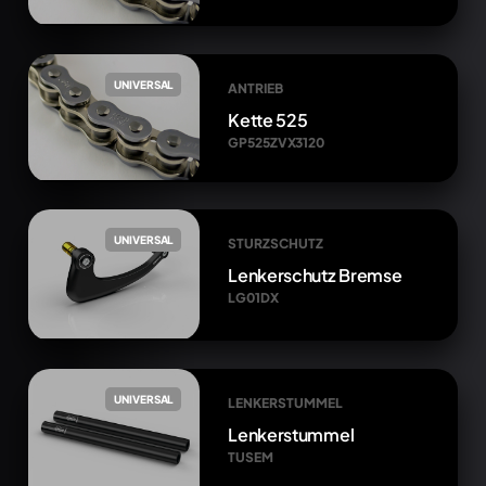
UNIVERSAL
ANTRIEB
Kette 525
GP525ZVX3120
UNIVERSAL
STURZSCHUTZ
Lenkerschutz Bremse
LG01DX
UNIVERSAL
LENKERSTUMMEL
Lenkerstummel
TUSEM