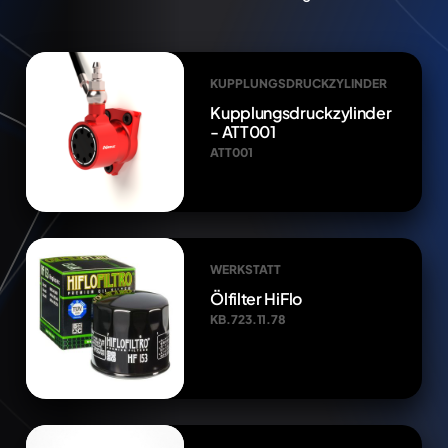
KUPPLUNGSDRUCKZYLINDER
Kupplungsdruckzylinder
- ATT001
ATT001
WERKSTATT
Ölfilter HiFlo
KB.723.11.78