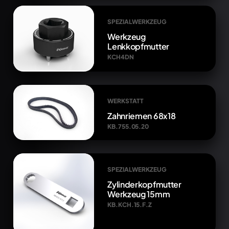
SPEZIALWERKZEUG
Werkzeug
Lenkkopfmutter
KCH4DN
WERKSTATT
Zahnriemen 68x18
KB.755.05.20
SPEZIALWERKZEUG
Zylinderkopfmutter
Werkzeug 15mm
KB.KCH.15.F.Z