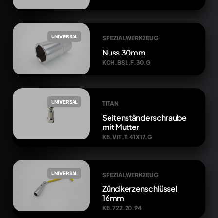
UNIVERSAL
SPEZIALWERKZEUG
Nuss 30mm
KCH.BSL.F.30.G
UNIVERSAL
TITAN
Seitenständerschraube
mit Mutter
KB.VIT.T.41X17.G
UNIVERSAL
SPEZIALWERKZEUG
Zündkerzenschlüssel
16mm
KB.722.20.94