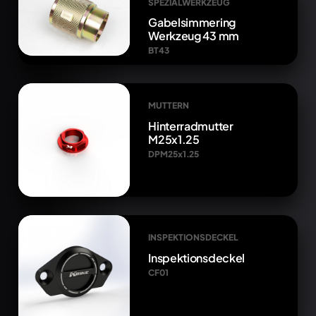
SPEZIALWERKZEUG
Gabelsimmering
Werkzeug 43 mm
BT43
MUTTERN
Hinterradmutter
M25x1.25
DPM25x1.25
INSPEKTIONSDECKEL
Inspektionsdeckel
CF01