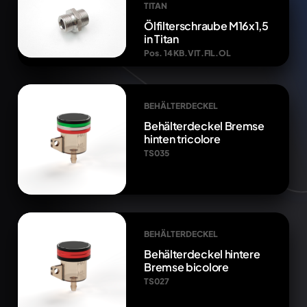
TITAN
Ölfilterschraube M16x1,5
in Titan
Pos. 14 KB.VIT.FIL.OL
BEHÄLTERDECKEL
Behälterdeckel Bremse
hinten tricolore
TS035
BEHÄLTERDECKEL
Behälterdeckel hintere
Bremse bicolore
TS027