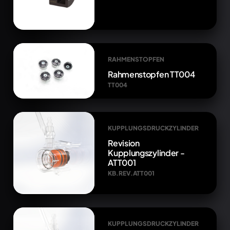
RAHMENSTOPFEN
Rahmenstopfen TT004
TT004
KUPPLUNGSDRUCKZYLINDER
Revision
Kupplungszylinder -
ATT001
KB.REV.ATT001
KUPPLUNGSDRUCKZYLINDER